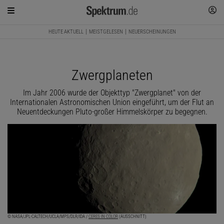
HEUTE AKTUELL
MEISTGELESEN
NEUERSCHEINUNGEN
Zwergplaneten
Im Jahr 2006 wurde der Objekttyp "Zwergplanet" von der
Internationalen Astronomischen Union eingeführt, um der Flut an
Neuentdeckungen Pluto-großer Himmelskörper zu begegnen.
© NASA/JPL-CALTECH/UCLA/MPS/DLR/IDA /
CERES IN COLOR
(AUSSCHNITT)