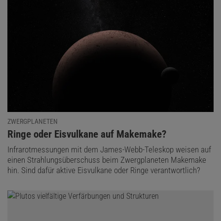
ZWERGPLANETEN
:
Ringe oder Eisvulkane auf Makemake?
Infrarotmessungen mit dem James-Webb-Teleskop weisen auf
einen Strahlungsüberschuss beim Zwergplaneten Makemake
hin. Sind dafür aktive Eisvulkane oder Ringe verantwortlich?