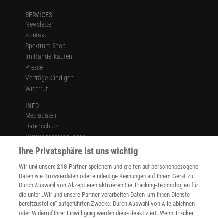
SERVICES
Newsletter
Kontakt
Spektrum Shop
Im Handel kaufen
Presse
Verträge kündigen
Widerruf
INFO
Mediadaten
Datenschutz
Nutzungsbedingungen
Cookie-Einstellungen
Ihre Privatsphäre ist uns wichtig
Utiq verwalten
Wir und unsere
218
-Partner speichern und greifen auf personenbezogene
Nutzungsbasierte Onlinewerbung
Daten wie Browserdaten oder eindeutige Kennungen auf Ihrem Gerät zu.
Alle Artikel
Durch Auswahl von Akzeptieren aktivieren Sie Tracking-Technologien für
Impressum
die unter „Wir und unsere Partner verarbeiten Daten, um Ihnen Dienste
bereitzustellen“ aufgeführten Zwecke. Durch Auswahl von Alle ablehnen
WEITERE ANGEBOTE
oder Widerruf Ihrer Einwilligung werden diese deaktiviert. Wenn Tracker
Angebote für Schulen