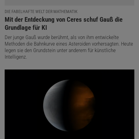
DIE FABELHAFTE WELT DER MATHEMATIK
:
Mit der Entdeckung von Ceres schuf Gauß die
Grundlage für KI
Der junge Gauß wurde berühmt, als von ihm entwickelte
Methoden die Bahnkurve eines Asteroiden vorhersagten. Heute
legen sie den Grundstein unter anderem für künstliche
Intelligenz.