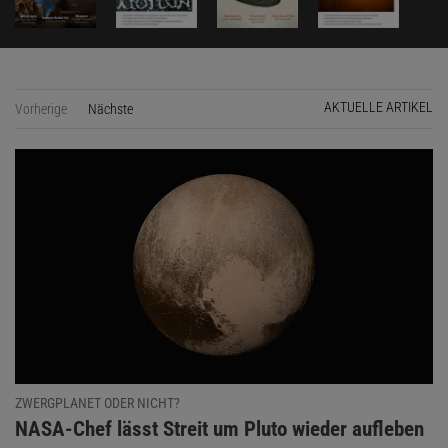
AKTUELLE ARTIKEL
Vorherige
Nächste
Seite
ZWERGPLANET ODER NICHT?
:
NASA-Chef lässt Streit um Pluto wieder aufleben