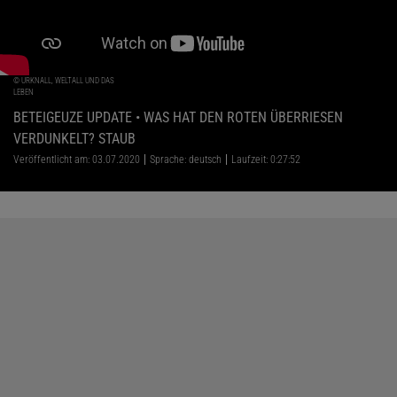
©
URKNALL, WELTALL UND DAS
LEBEN
BETEIGEUZE UPDATE • WAS HAT DEN ROTEN ÜBERRIESEN
VERDUNKELT? STAUB
Veröffentlicht am: 03.07.2020
Sprache: deutsch
Laufzeit: 0:27:52