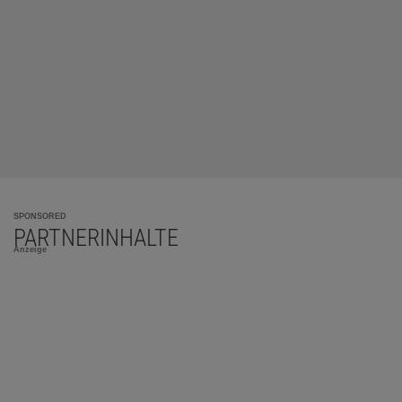
SPONSORED
PARTNERINHALTE
Anzeige