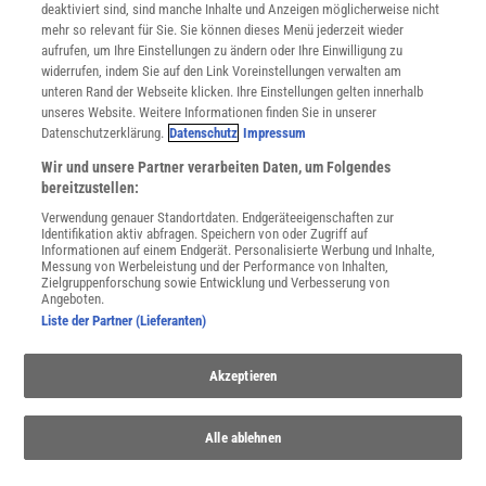
deaktiviert sind, sind manche Inhalte und Anzeigen möglicherweise nicht
Cookie-Einstellungen
mehr so relevant für Sie. Sie können dieses Menü jederzeit wieder
Utiq verwalten
aufrufen, um Ihre Einstellungen zu ändern oder Ihre Einwilligung zu
Nutzungsbasierte Onlinewerbung
widerrufen, indem Sie auf den Link Voreinstellungen verwalten am
Alle Artikel
unteren Rand der Webseite klicken. Ihre Einstellungen gelten innerhalb
unseres Website. Weitere Informationen finden Sie in unserer
Impressum
Datenschutzerklärung.
Datenschutz
Impressum
WEITERE ANGEBOTE
Wir und unsere Partner verarbeiten Daten, um Folgendes
Angebote für Schulen
bereitzustellen:
Angebote für Institutionen
Verwendung genauer Standortdaten. Endgeräteeigenschaften zur
Sprachen lernen mit Gymglish
Identifikation aktiv abfragen. Speichern von oder Zugriff auf
Lexika
Informationen auf einem Endgerät. Personalisierte Werbung und Inhalte,
Messung von Werbeleistung und der Performance von Inhalten,
Für Spektrum schreiben
Zielgruppenforschung sowie Entwicklung und Verbesserung von
Zugänglichkeitserklärung
Angeboten.
Liste der Partner (Lieferanten)
WEBSEITEN
KielSCN
Akzeptieren
Wissenschaft in die Schulen
SciLogs
Alle ablehnen
Uns finden Sie auch hier: