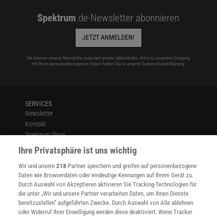
Spektrum
.de-Newsletter abonnieren
JETZT ANMELDEN!
Sie können unsere Newsletter jederzeit wieder abbestellen. Infos zu unserem Umgang
mit Ihren personenbezogenen Daten finden Sie in unserer
Datenschutzerklärung
.
SERVICES
Newsletter
Kontakt
Spektrum Shop
Im Handel kaufen
Ihre Privatsphäre ist uns wichtig
Presse
Wir und unsere
218
-Partner speichern und greifen auf personenbezogene
Verträge kündigen
Daten wie Browserdaten oder eindeutige Kennungen auf Ihrem Gerät zu.
INFO
Durch Auswahl von Akzeptieren aktivieren Sie Tracking-Technologien für
Mediadaten
die unter „Wir und unsere Partner verarbeiten Daten, um Ihnen Dienste
bereitzustellen“ aufgeführten Zwecke. Durch Auswahl von Alle ablehnen
Datenschutz
oder Widerruf Ihrer Einwilligung werden diese deaktiviert. Wenn Tracker
Nutzungsbedingungen