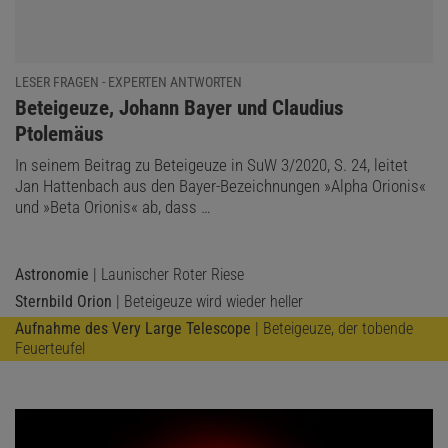
LESER FRAGEN - EXPERTEN ANTWORTEN
:
Beteigeuze, Johann Bayer und Claudius
Ptolemäus
In seinem Beitrag zu Beteigeuze in SuW 3/2020, S. 24, leitet
Jan Hattenbach aus den Bayer-Bezeichnungen »Alpha Orionis«
und »Beta Orionis« ab, dass …
Astronomie
| Launischer Roter Riese
Sternbild Orion
| Beteigeuze wird wieder heller
Aufnahme des Very Large Telescope
| Beteigeuze, der tobende
Feuerteufel