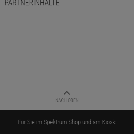
PARTNERINHALTE
NACH OBEN
Für Sie im Spektrum-Shop und am Kiosk: