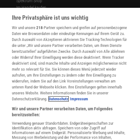
Spektrum Shop
Im Handel kaufen
Presse
Ihre Privatsphäre ist uns wichtig
Verträge kündigen
Wir und unsere
218
-Partner speichern und greifen auf personenbezogene
Widerruf
Daten wie Browserdaten oder eindeutige Kennungen auf Ihrem Gerät zu.
INFO
Durch Auswahl von Akzeptieren aktivieren Sie Tracking-Technologien für
Mediadaten
die unter „Wir und unsere Partner verarbeiten Daten, um Ihnen Dienste
bereitzustellen“ aufgeführten Zwecke. Durch Auswahl von Alle ablehnen
Datenschutz
oder Widerruf Ihrer Einwilligung werden diese deaktiviert. Wenn Tracker
Nutzungsbedingungen
deaktiviert sind, sind manche Inhalte und Anzeigen möglicherweise nicht
Cookie-Einstellungen
mehr so relevant für Sie. Sie können dieses Menü jederzeit wieder
Utiq verwalten
aufrufen, um Ihre Einstellungen zu ändern oder Ihre Einwilligung zu
Nutzungsbasierte Onlinewerbung
widerrufen, indem Sie auf den Link Voreinstellungen verwalten am
Alle Artikel
unteren Rand der Webseite klicken. Ihre Einstellungen gelten innerhalb
unseres Website. Weitere Informationen finden Sie in unserer
Impressum
Datenschutzerklärung.
Datenschutz
Impressum
WEITERE ANGEBOTE
Wir und unsere Partner verarbeiten Daten, um Folgendes
Angebote für Schulen
bereitzustellen:
Angebote für Institutionen
Verwendung genauer Standortdaten. Endgeräteeigenschaften zur
Sprachen lernen mit Gymglish
Identifikation aktiv abfragen. Speichern von oder Zugriff auf
Lexika
Informationen auf einem Endgerät. Personalisierte Werbung und Inhalte,
Messung von Werbeleistung und der Performance von Inhalten,
Für Spektrum schreiben