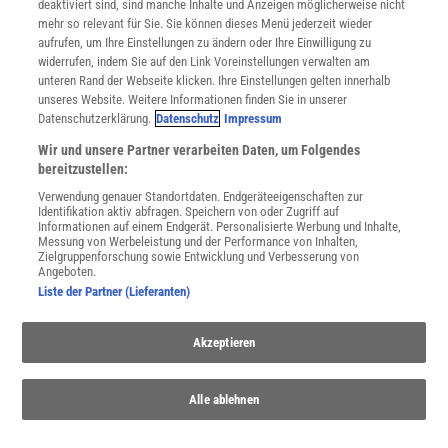
deaktiviert sind, sind manche Inhalte und Anzeigen möglicherweise nicht
Cookie-Einstellungen
mehr so relevant für Sie. Sie können dieses Menü jederzeit wieder
Utiq verwalten
aufrufen, um Ihre Einstellungen zu ändern oder Ihre Einwilligung zu
Nutzungsbasierte Onlinewerbung
widerrufen, indem Sie auf den Link Voreinstellungen verwalten am
Alle Artikel
unteren Rand der Webseite klicken. Ihre Einstellungen gelten innerhalb
unseres Website. Weitere Informationen finden Sie in unserer
Impressum
Datenschutzerklärung.
Datenschutz
Impressum
WEITERE ANGEBOTE
Wir und unsere Partner verarbeiten Daten, um Folgendes
Angebote für Schulen
bereitzustellen:
Angebote für Institutionen
Verwendung genauer Standortdaten. Endgeräteeigenschaften zur
Sprachen lernen mit Gymglish
Identifikation aktiv abfragen. Speichern von oder Zugriff auf
Lexika
Informationen auf einem Endgerät. Personalisierte Werbung und Inhalte,
Messung von Werbeleistung und der Performance von Inhalten,
Für Spektrum schreiben
Zielgruppenforschung sowie Entwicklung und Verbesserung von
Zugänglichkeitserklärung
Angeboten.
Liste der Partner (Lieferanten)
WEBSEITEN
KielSCN
Akzeptieren
Wissenschaft in die Schulen
SciLogs
Alle ablehnen
Uns finden Sie auch hier: