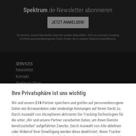
Spektrum
.de-Newsletter abonnieren
JETZT ANMELDEN!
Sie können unsere Newsletter jederzeit wieder abbestellen. Infos zu unserem Umgang
mit Ihren personenbezogenen Daten finden Sie in unserer
Datenschutzerklärung
.
SERVICES
Newsletter
Kontakt
Spektrum Shop
Im Handel kaufen
Ihre Privatsphäre ist uns wichtig
Presse
Wir und unsere
218
-Partner speichern und greifen auf personenbezogene
Verträge kündigen
Daten wie Browserdaten oder eindeutige Kennungen auf Ihrem Gerät zu.
INFO
Durch Auswahl von Akzeptieren aktivieren Sie Tracking-Technologien für
Mediadaten
die unter „Wir und unsere Partner verarbeiten Daten, um Ihnen Dienste
bereitzustellen“ aufgeführten Zwecke. Durch Auswahl von Alle ablehnen
Datenschutz
oder Widerruf Ihrer Einwilligung werden diese deaktiviert. Wenn Tracker
Nutzungsbedingungen