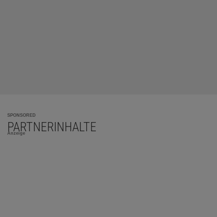
SPONSORED
PARTNERINHALTE
Anzeige