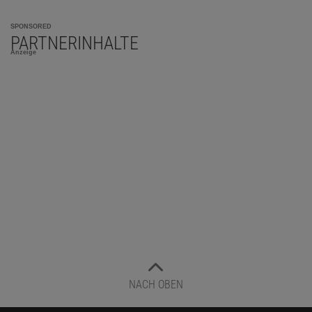
SPONSORED
PARTNERINHALTE
Anzeige
NACH OBEN