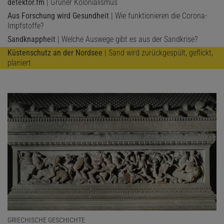
detektor.fm
| Grüner Kolonialismus
Aus Forschung wird Gesundheit
| Wie funktionieren die Corona-
Impfstoffe?
Sandknappheit
| Welche Auswege gibt es aus der Sandkrise?
Küstenschutz an der Nordsee
| Sand wird zurückgespült, geflickt,
planiert
GRIECHISCHE GESCHICHTE