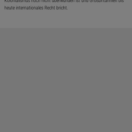
Kolonialismus noch nicht überwunden ist und Großbritannien bis
heute internationales Recht bricht.