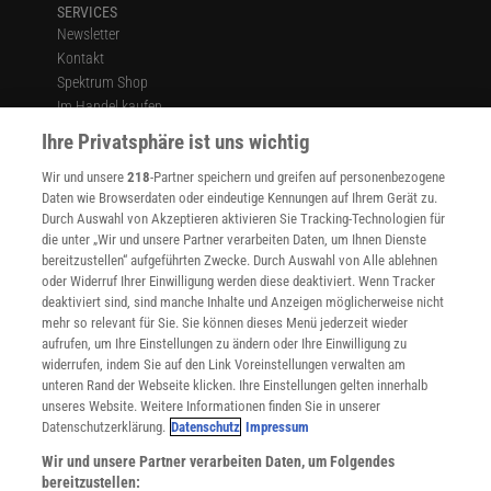
SERVICES
Newsletter
Kontakt
Spektrum Shop
Im Handel kaufen
Presse
Ihre Privatsphäre ist uns wichtig
Verträge kündigen
Wir und unsere
218
-Partner speichern und greifen auf personenbezogene
Widerruf
Daten wie Browserdaten oder eindeutige Kennungen auf Ihrem Gerät zu.
INFO
Durch Auswahl von Akzeptieren aktivieren Sie Tracking-Technologien für
Mediadaten
die unter „Wir und unsere Partner verarbeiten Daten, um Ihnen Dienste
bereitzustellen“ aufgeführten Zwecke. Durch Auswahl von Alle ablehnen
Datenschutz
oder Widerruf Ihrer Einwilligung werden diese deaktiviert. Wenn Tracker
Nutzungsbedingungen
deaktiviert sind, sind manche Inhalte und Anzeigen möglicherweise nicht
Cookie-Einstellungen
mehr so relevant für Sie. Sie können dieses Menü jederzeit wieder
Utiq verwalten
aufrufen, um Ihre Einstellungen zu ändern oder Ihre Einwilligung zu
Nutzungsbasierte Onlinewerbung
widerrufen, indem Sie auf den Link Voreinstellungen verwalten am
Alle Artikel
unteren Rand der Webseite klicken. Ihre Einstellungen gelten innerhalb
unseres Website. Weitere Informationen finden Sie in unserer
Impressum
Datenschutzerklärung.
Datenschutz
Impressum
WEITERE ANGEBOTE
Wir und unsere Partner verarbeiten Daten, um Folgendes
Angebote für Schulen
bereitzustellen: