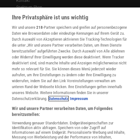
Kontakt
Spektrum Shop
Im Handel kaufen
Ihre Privatsphäre ist uns wichtig
Presse
Wir und unsere
218
-Partner speichern und greifen auf personenbezogene
Verträge kündigen
Daten wie Browserdaten oder eindeutige Kennungen auf Ihrem Gerät zu.
INFO
Durch Auswahl von Akzeptieren aktivieren Sie Tracking-Technologien für
Mediadaten
die unter „Wir und unsere Partner verarbeiten Daten, um Ihnen Dienste
bereitzustellen“ aufgeführten Zwecke. Durch Auswahl von Alle ablehnen
Datenschutz
oder Widerruf Ihrer Einwilligung werden diese deaktiviert. Wenn Tracker
Nutzungsbedingungen
deaktiviert sind, sind manche Inhalte und Anzeigen möglicherweise nicht
Cookie-Einstellungen
mehr so relevant für Sie. Sie können dieses Menü jederzeit wieder
Utiq verwalten
aufrufen, um Ihre Einstellungen zu ändern oder Ihre Einwilligung zu
Nutzungsbasierte Onlinewerbung
widerrufen, indem Sie auf den Link Voreinstellungen verwalten am
Alle Artikel
unteren Rand der Webseite klicken. Ihre Einstellungen gelten innerhalb
unseres Website. Weitere Informationen finden Sie in unserer
Impressum
Datenschutzerklärung.
Datenschutz
Impressum
WEITERE ANGEBOTE
Wir und unsere Partner verarbeiten Daten, um Folgendes
Angebote für Schulen
bereitzustellen:
Angebote für Institutionen
Verwendung genauer Standortdaten. Endgeräteeigenschaften zur
Sprachen lernen mit Gymglish
Identifikation aktiv abfragen. Speichern von oder Zugriff auf
Lexika
Informationen auf einem Endgerät. Personalisierte Werbung und Inhalte,
Messung von Werbeleistung und der Performance von Inhalten,
Für Spektrum schreiben