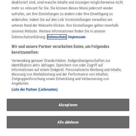
deaktiviert sind, sind manche Inhalte und Anzeigen möglicherweise nicht
Cookie-Einstellungen
mehr so relevant für Sie. Sie können dieses Menü jederzeit wieder
Utiq verwalten
aufrufen, um Ihre Einstellungen zu ändern oder Ihre Einwilligung zu
Nutzungsbasierte Onlinewerbung
widerrufen, indem Sie auf den Link Voreinstellungen verwalten am
Alle Artikel
unteren Rand der Webseite klicken. Ihre Einstellungen gelten innerhalb
unseres Website. Weitere Informationen finden Sie in unserer
Impressum
Datenschutzerklärung.
Datenschutz
Impressum
WEITERE ANGEBOTE
Wir und unsere Partner verarbeiten Daten, um Folgendes
Angebote für Schulen
bereitzustellen:
Angebote für Institutionen
Verwendung genauer Standortdaten. Endgeräteeigenschaften zur
Sprachen lernen mit Gymglish
Identifikation aktiv abfragen. Speichern von oder Zugriff auf
Lexika
Informationen auf einem Endgerät. Personalisierte Werbung und Inhalte,
Messung von Werbeleistung und der Performance von Inhalten,
Für Spektrum schreiben
Zielgruppenforschung sowie Entwicklung und Verbesserung von
Zugänglichkeitserklärung
Angeboten.
Liste der Partner (Lieferanten)
WEBSEITEN
KielSCN
Akzeptieren
Wissenschaft in die Schulen
SciLogs
Alle ablehnen
Uns finden Sie auch hier: