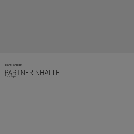
SPONSORED
PARTNERINHALTE
Anzeige