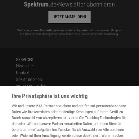
Spektrum
.de-Newsletter abonnieren
JETZT ANMELDEN!
Sie können unsere Newsletter jederzeit wieder abbestellen. Infos zu unserem Umgang
mit Ihren personenbezogenen Daten finden Sie in unserer
Datenschutzerklärung
.
SERVICES
Newsletter
Kontakt
Spektrum Shop
Im Handel kaufen
Presse
Ihre Privatsphäre ist uns wichtig
Verträge kündigen
Wir und unsere
218
-Partner speichern und greifen auf personenbezogene
Widerruf
Daten wie Browserdaten oder eindeutige Kennungen auf Ihrem Gerät zu.
INFO
Durch Auswahl von Akzeptieren aktivieren Sie Tracking-Technologien für
Mediadaten
die unter „Wir und unsere Partner verarbeiten Daten, um Ihnen Dienste
bereitzustellen“ aufgeführten Zwecke. Durch Auswahl von Alle ablehnen
Datenschutz
oder Widerruf Ihrer Einwilligung werden diese deaktiviert. Wenn Tracker
Nutzungsbedingungen