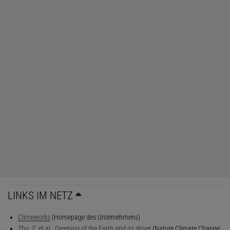
LINKS IM NETZ
Climeworks
(Homepage des Unternehmens)
Zhu, Z. et al.: Greening of the Earth and its driver
(Nature Climate Change