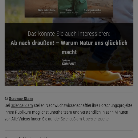
Das könnte Sie auch interessieren:
Ab nach draußen! – Warum Natur uns glücklich
macht
©
Science Slam
Bei
Science Slam
stellen Nachwuchswissenschaftler ihre Forschungsprojekte
ihrem Publikum möglichst unterhaltsam und verständlich in zehn Minuten
vor. Alle Videos finden Sie auf der
ScienceSlam-Übersichtsseite
.