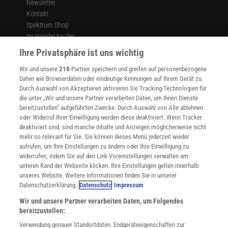
Newsletter
Kontakt
Spektrum Shop
Im Handel kaufen
Presse
Ihre Privatsphäre ist uns wichtig
Verträge kündigen
Wir und unsere
218
-Partner speichern und greifen auf personenbezogene
Widerruf
Daten wie Browserdaten oder eindeutige Kennungen auf Ihrem Gerät zu.
INFO
Durch Auswahl von Akzeptieren aktivieren Sie Tracking-Technologien für
Mediadaten
die unter „Wir und unsere Partner verarbeiten Daten, um Ihnen Dienste
bereitzustellen“ aufgeführten Zwecke. Durch Auswahl von Alle ablehnen
Datenschutz
oder Widerruf Ihrer Einwilligung werden diese deaktiviert. Wenn Tracker
Nutzungsbedingungen
deaktiviert sind, sind manche Inhalte und Anzeigen möglicherweise nicht
Cookie-Einstellungen
mehr so relevant für Sie. Sie können dieses Menü jederzeit wieder
Utiq verwalten
aufrufen, um Ihre Einstellungen zu ändern oder Ihre Einwilligung zu
Nutzungsbasierte Onlinewerbung
widerrufen, indem Sie auf den Link Voreinstellungen verwalten am
Alle Artikel
unteren Rand der Webseite klicken. Ihre Einstellungen gelten innerhalb
unseres Website. Weitere Informationen finden Sie in unserer
Impressum
Datenschutzerklärung.
Datenschutz
Impressum
WEITERE ANGEBOTE
Wir und unsere Partner verarbeiten Daten, um Folgendes
Angebote für Schulen
bereitzustellen:
Angebote für Institutionen
Verwendung genauer Standortdaten. Endgeräteeigenschaften zur
Sprachen lernen mit Gymglish