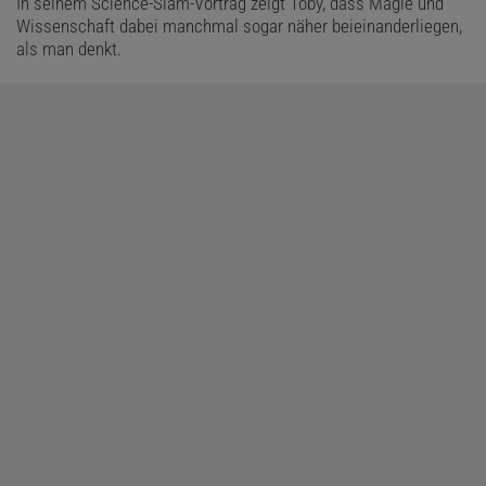
In seinem Science-Slam-Vortrag zeigt Toby, dass Magie und
Wissenschaft dabei manchmal sogar näher beieinanderliegen,
als man denkt.