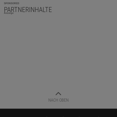
SPONSORED
PARTNERINHALTE
Anzeige
NACH OBEN