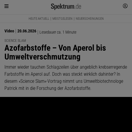
HEUTE AKTUELL
MEISTGELESEN
NEUERSCHEINUNGEN
Video
20.06.2026
Lesedauer ca. 1 Minute
SCIENCE SLAM
:
Azofarbstoffe – Von Aperol bis
Umweltverschmutzung
Immer wieder tauchen Schlagzeilen über angeblich krebserregende
Farbstoffe im Aperol auf. Doch was steckt wirklich dahinter? In
diesem »Science Slam«-Vortrag nimmt uns Umweltbiotechnologe
Patrick mit in die Forschung der Azofarbstoffe.