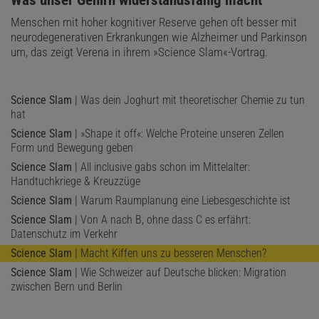
:
Was unser Gehirn widerstandsfähig macht
Menschen mit hoher kognitiver Reserve gehen oft besser mit
neurodegenerativen Erkrankungen wie Alzheimer und Parkinson
um, das zeigt Verena in ihrem »Science Slam«-Vortrag.
Science Slam
| Was dein Joghurt mit theoretischer Chemie zu tun
hat
Science Slam
| »Shape it off«: Welche Proteine unseren Zellen
Form und Bewegung geben
Science Slam
| All inclusive gabs schon im Mittelalter:
Handtuchkriege & Kreuzzüge
Science Slam
| Warum Raumplanung eine Liebesgeschichte ist
Science Slam
| Von A nach B, ohne dass C es erfährt:
Datenschutz im Verkehr
Science Slam
| Macht Kiffen uns zu besseren Menschen?
Science Slam
| Wie Schweizer auf Deutsche blicken: Migration
zwischen Bern und Berlin