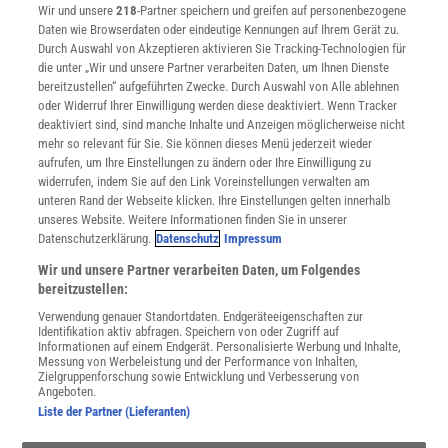
Wir und unsere
218
-Partner speichern und greifen auf personenbezogene
Widerruf
Daten wie Browserdaten oder eindeutige Kennungen auf Ihrem Gerät zu.
INFO
Durch Auswahl von Akzeptieren aktivieren Sie Tracking-Technologien für
Mediadaten
die unter „Wir und unsere Partner verarbeiten Daten, um Ihnen Dienste
bereitzustellen“ aufgeführten Zwecke. Durch Auswahl von Alle ablehnen
Datenschutz
oder Widerruf Ihrer Einwilligung werden diese deaktiviert. Wenn Tracker
Nutzungsbedingungen
deaktiviert sind, sind manche Inhalte und Anzeigen möglicherweise nicht
Cookie-Einstellungen
mehr so relevant für Sie. Sie können dieses Menü jederzeit wieder
Utiq verwalten
aufrufen, um Ihre Einstellungen zu ändern oder Ihre Einwilligung zu
Nutzungsbasierte Onlinewerbung
widerrufen, indem Sie auf den Link Voreinstellungen verwalten am
Alle Artikel
unteren Rand der Webseite klicken. Ihre Einstellungen gelten innerhalb
unseres Website. Weitere Informationen finden Sie in unserer
Impressum
Datenschutzerklärung.
Datenschutz
Impressum
WEITERE ANGEBOTE
Wir und unsere Partner verarbeiten Daten, um Folgendes
Angebote für Schulen
bereitzustellen:
Angebote für Institutionen
Verwendung genauer Standortdaten. Endgeräteeigenschaften zur
Sprachen lernen mit Gymglish
Identifikation aktiv abfragen. Speichern von oder Zugriff auf
Lexika
Informationen auf einem Endgerät. Personalisierte Werbung und Inhalte,
Messung von Werbeleistung und der Performance von Inhalten,
Für Spektrum schreiben
Zielgruppenforschung sowie Entwicklung und Verbesserung von
Zugänglichkeitserklärung
Angeboten.
Liste der Partner (Lieferanten)
WEBSEITEN
KielSCN