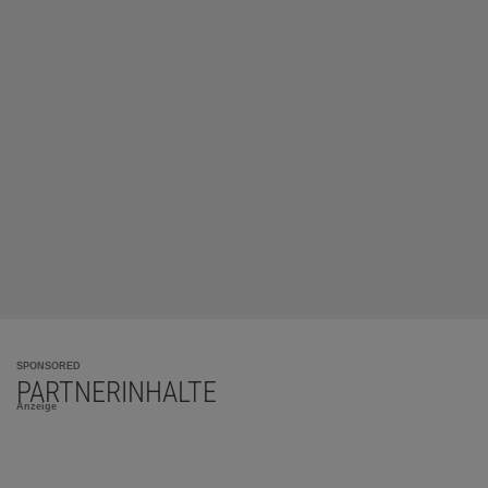
SPONSORED
PARTNERINHALTE
Anzeige