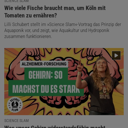
SCIENCE SLAM
:
Wie viele Fische braucht man, um Köln mit
Tomaten zu ernähren?
Lilli Schubert stellt im »Science Slam«-Vortrag das Prinzip der
Aquaponik vor, und zeigt, wie Aquakultur und Hydroponik
zusammen funktionieren.
SCIENCE SLAM