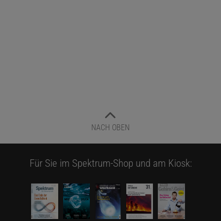
NACH OBEN
Für Sie im Spektrum-Shop und am Kiosk: