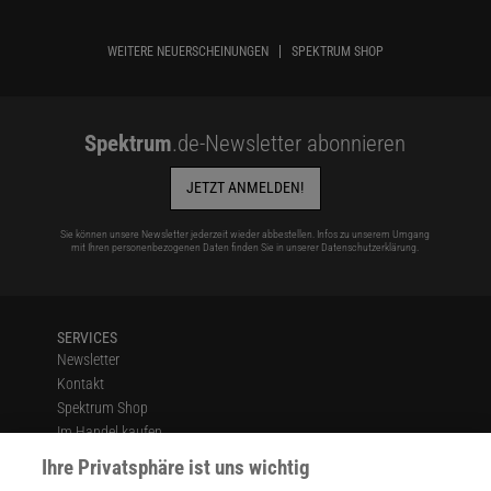
WEITERE NEUERSCHEINUNGEN
SPEKTRUM SHOP
Spektrum
.de-Newsletter abonnieren
JETZT ANMELDEN!
Sie können unsere Newsletter jederzeit wieder abbestellen. Infos zu unserem Umgang
mit Ihren personenbezogenen Daten finden Sie in unserer
Datenschutzerklärung
.
SERVICES
Newsletter
Kontakt
Spektrum Shop
Im Handel kaufen
Presse
Ihre Privatsphäre ist uns wichtig
Verträge kündigen