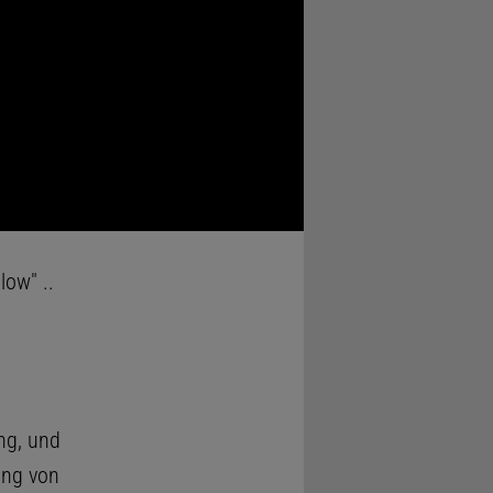
low" ..
ng, und
ung von