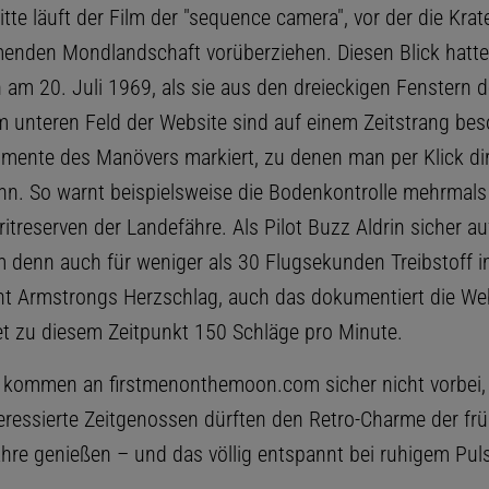
itte läuft der Film der "sequence camera", vor der die Kra
nden Mondlandschaft vorüberziehen. Diesen Blick hatte
 am 20. Juli 1969, als sie aus den dreieckigen Fenstern d
m unteren Feld der Website sind auf einem Zeitstrang be
mente des Manövers markiert, zu denen man per Klick di
nn. So warnt beispielsweise die Bodenkontrolle mehrmals
itreserven der Landefähre. Als Pilot Buzz Aldrin sicher au
hm denn auch für weniger als 30 Flugsekunden Treibstoff i
Armstrongs Herzschlag, auch das dokumentiert die Web
et zu diesem Zeitpunkt 150 Schläge pro Minute.
 kommen an firstmenonthemoon.com sicher nicht vorbei,
eressierte Zeitgenossen dürften den Retro-Charme der fr
hre genießen – und das völlig entspannt bei ruhigem Puls