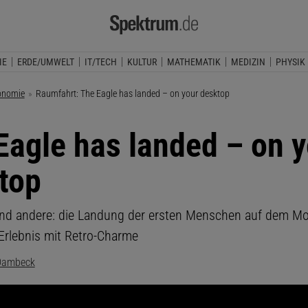
IE
ERDE/UMWELT
IT/TECH
KULTUR
MATHEMATIK
MEDIZIN
PHYSIK
onomie
Aktuelle Seite:
Raumfahrt: The Eagle has landed – on your desktop
Eagle has landed – on 
top
nd andere: die Landung der ersten Menschen auf dem Mo
Erlebnis mit Retro-Charme
Dambeck