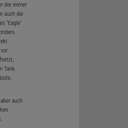
ter der immer
n auch die
es "Eagle"
sonders
rekt
 vor
fsetzt,
m Tank.
site,
 aber auch
ühen
.