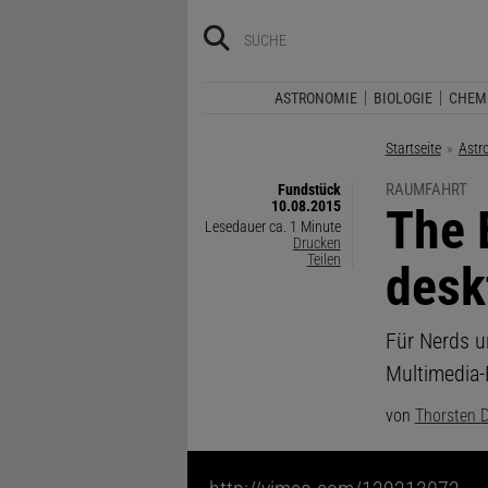
ASTRONOMIE
BIOLOGIE
CHEM
Startseite
Astr
RAUMFAHRT
Fundstück
10.08.2015
:
The 
Lesedauer ca. 1 Minute
Drucken
Teilen
desk
Für Nerds u
Multimedia-
von
Thorsten 