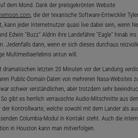
uf dem Mond. Dank der preisgekrönten Website
themoon.com
, die der texanische Software-Entwickler Tyl
at, kann jeder Internetnutzer quasi live dabei sein, wenn Ne
nd Edwin "Buzz" Aldrin ihre Landefähre "Eagle" hinab ins
n. Jedenfalls dann, wenn er sich dieses durchaus reizvoll
ge Multimediaerlebnis antun will.
ht dramatischen letzten 20 Minuten vor der Landung verd
baren Public-Domain-Daten von mehreren Nasa-Websites z
ar schwer verständlichen, aber trotzdem sehr beeindru
So gibt es herrlich verrauschte Audio-Mitschnitte aus de
 der Kontrollwarte, welche sowohl mit dem Lander als a
eisenden Columbia-Modul in Kontakt steht. Auch die inter
on in Houston kann man mitverfolgen.