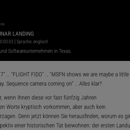
COM/
UNAR LANDING
 0:00:03
Sprache: englisch
 und Softwareunternehmen in Texas.
7" .. "FLIGHT FIDO" .. "MSFN shows we are maybe a little 
ay. Sequence camera coming on" .. Alles klar?
, wenn Ihnen diese vor fast fünfzig Jahren
n Worte kryptisch vorkommen, aber auch kein
rzagen. Denn jetzt können Sie herausfinden, worum es gi
spektiv einer historischen Tat beiwohnen: der ersten Land