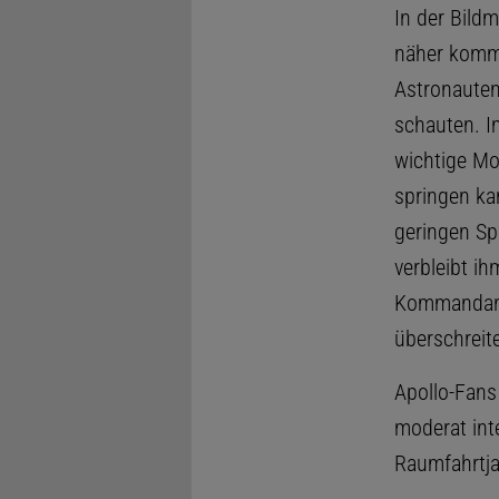
In der Bildm
näher komme
Astronauten
schauten. I
wichtige Mo
springen ka
geringen Spr
verbleibt i
Kommandant 
überschreit
Apollo-Fans
moderat int
Raumfahrtja