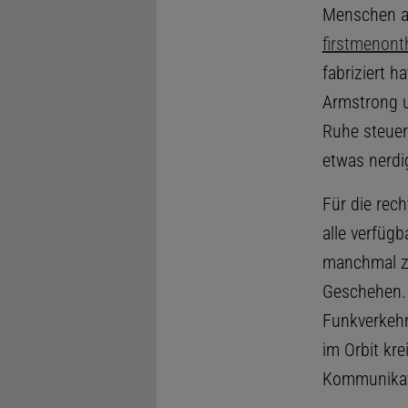
Menschen a
firstmenon
fabriziert h
Armstrong u
Ruhe steuer
etwas nerdi
Für die rec
alle verfüg
manchmal zw
Geschehen. 
Funkverkehr
im Orbit kr
Kommunikati