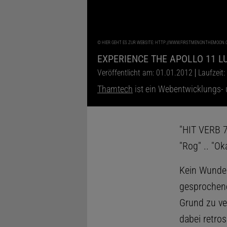
©
HIER GEHT ES ZUR WEBSITE: HTTP://WWW.FIRSTMENONTHEMOON.
EXPERIENCE THE APOLLO 11 L
Veröffentlicht am: 01.01.2012
Laufzeit:
Thamtech
ist ein Webentwicklungs-
"HIT VERB 7
"Rog" .. "Ok
Kein Wunder
gesprochene
Grund zu ve
dabei retro