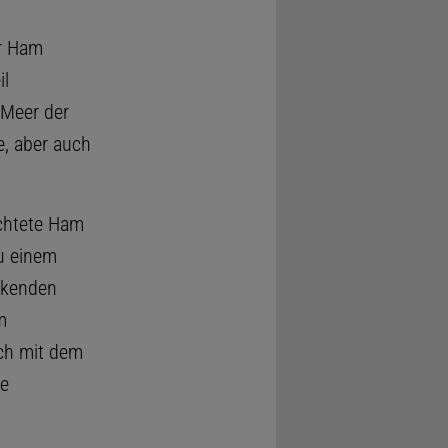
er Ham
il
 Meer der
e, aber auch
ichtete Ham
u einem
ckenden
m
uch mit dem
ne