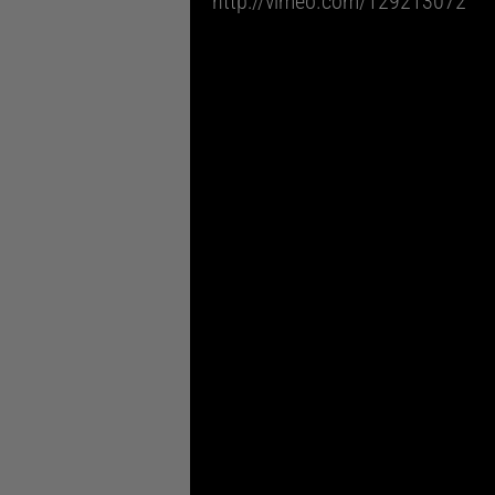
http://vimeo.com/129213072