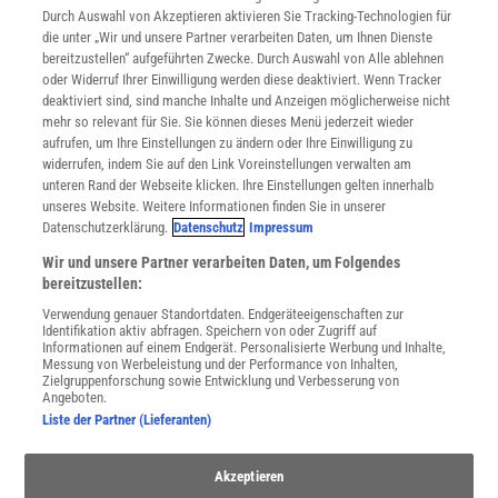
INFO
Durch Auswahl von Akzeptieren aktivieren Sie Tracking-Technologien für
Mediadaten
die unter „Wir und unsere Partner verarbeiten Daten, um Ihnen Dienste
bereitzustellen“ aufgeführten Zwecke. Durch Auswahl von Alle ablehnen
Datenschutz
oder Widerruf Ihrer Einwilligung werden diese deaktiviert. Wenn Tracker
Nutzungsbedingungen
deaktiviert sind, sind manche Inhalte und Anzeigen möglicherweise nicht
Cookie-Einstellungen
mehr so relevant für Sie. Sie können dieses Menü jederzeit wieder
Utiq verwalten
aufrufen, um Ihre Einstellungen zu ändern oder Ihre Einwilligung zu
Nutzungsbasierte Onlinewerbung
widerrufen, indem Sie auf den Link Voreinstellungen verwalten am
Alle Artikel
unteren Rand der Webseite klicken. Ihre Einstellungen gelten innerhalb
unseres Website. Weitere Informationen finden Sie in unserer
Impressum
Datenschutzerklärung.
Datenschutz
Impressum
WEITERE ANGEBOTE
Wir und unsere Partner verarbeiten Daten, um Folgendes
Angebote für Schulen
bereitzustellen:
Angebote für Institutionen
Verwendung genauer Standortdaten. Endgeräteeigenschaften zur
Sprachen lernen mit Gymglish
Identifikation aktiv abfragen. Speichern von oder Zugriff auf
Lexika
Informationen auf einem Endgerät. Personalisierte Werbung und Inhalte,
Messung von Werbeleistung und der Performance von Inhalten,
Für Spektrum schreiben
Zielgruppenforschung sowie Entwicklung und Verbesserung von
Zugänglichkeitserklärung
Angeboten.
Liste der Partner (Lieferanten)
WEBSEITEN
KielSCN
Akzeptieren
Wissenschaft in die Schulen