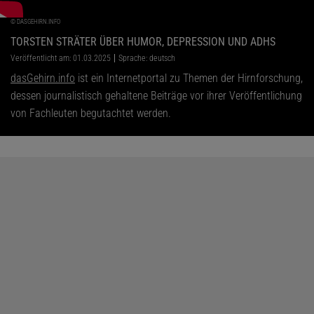
©
DASGEHIRN.INFO
TORSTEN STRÄTER ÜBER HUMOR, DEPRESSION UND ADHS
Veröffentlicht am: 01.03.2025
Sprache: deutsch
dasGehirn.info
ist ein Internetportal zu Themen der Hirnforschung,
dessen journalistisch gehaltene Beiträge vor ihrer Veröffentlichung
von Fachleuten begutachtet werden.