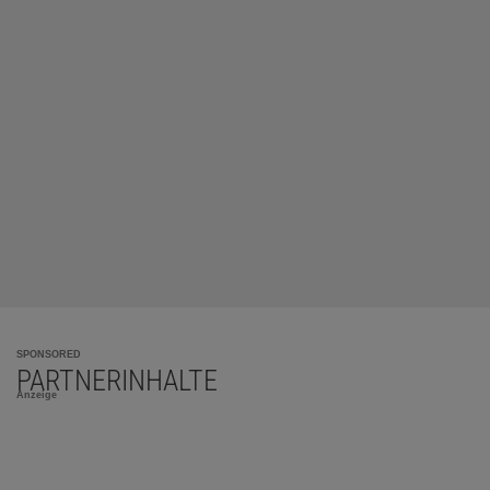
SPONSORED
PARTNERINHALTE
Anzeige