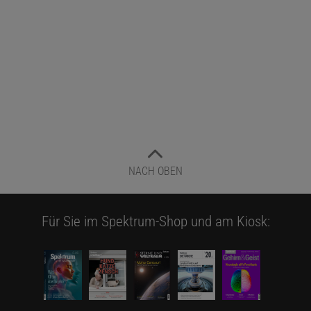
NACH OBEN
Für Sie im Spektrum-Shop und am Kiosk: