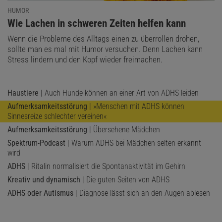
HUMOR
:
Wie Lachen in schweren Zeiten helfen kann
Wenn die Probleme des Alltags einen zu überrollen drohen,
sollte man es mal mit Humor versuchen. Denn Lachen kann
Stress lindern und den Kopf wieder freimachen.
Haustiere
| Auch Hunde können an einer Art von ADHS leiden
Aufmerksamkeitsstörung
| »Menschen mit ADHS können
Sinnesreize schlechter vereinen«
Aufmerksamkeitsstörung
| Übersehene Mädchen
Spektrum-Podcast
| Warum ADHS bei Mädchen selten erkannt
wird
ADHS
| Ritalin normalisiert die Spontanaktivität im Gehirn
Kreativ und dynamisch
| Die guten Seiten von ADHS
ADHS oder Autismus
| Diagnose lässt sich an den Augen ablesen