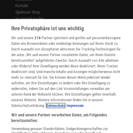
Kontakt
Spektrum Shop
Im Handel kaufen
Presse
Ihre Privatsphäre ist uns wichtig
Verträge kündigen
Wir und unsere
218
-Partner speichern und greifen auf personenbezogene
Widerruf
Daten wie Browserdaten oder eindeutige Kennungen auf Ihrem Gerät zu.
INFO
Durch Auswahl von Akzeptieren aktivieren Sie Tracking-Technologien für
Mediadaten
die unter „Wir und unsere Partner verarbeiten Daten, um Ihnen Dienste
bereitzustellen“ aufgeführten Zwecke. Durch Auswahl von Alle ablehnen
Datenschutz
oder Widerruf Ihrer Einwilligung werden diese deaktiviert. Wenn Tracker
Nutzungsbedingungen
deaktiviert sind, sind manche Inhalte und Anzeigen möglicherweise nicht
Cookie-Einstellungen
mehr so relevant für Sie. Sie können dieses Menü jederzeit wieder
Utiq verwalten
aufrufen, um Ihre Einstellungen zu ändern oder Ihre Einwilligung zu
Nutzungsbasierte Onlinewerbung
widerrufen, indem Sie auf den Link Voreinstellungen verwalten am
Alle Artikel
unteren Rand der Webseite klicken. Ihre Einstellungen gelten innerhalb
unseres Website. Weitere Informationen finden Sie in unserer
Impressum
Datenschutzerklärung.
Datenschutz
Impressum
WEITERE ANGEBOTE
Wir und unsere Partner verarbeiten Daten, um Folgendes
Angebote für Schulen
bereitzustellen:
Angebote für Institutionen
Verwendung genauer Standortdaten. Endgeräteeigenschaften zur
Sprachen lernen mit Gymglish