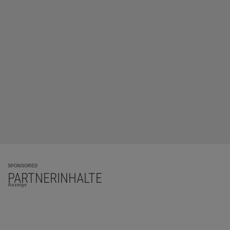
SPONSORED
PARTNERINHALTE
Anzeige