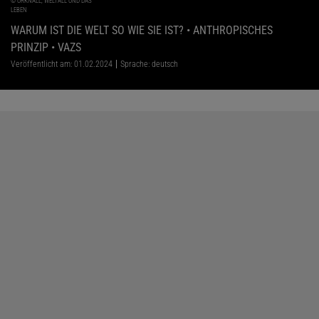
©
URKNALL, WELTALL UND DAS
LEBEN
WARUM IST DIE WELT SO WIE SIE IST? • ANTHROPISCHES
PRINZIP • VAZS
Veröffentlicht am: 01.02.2024
Sprache: deutsch