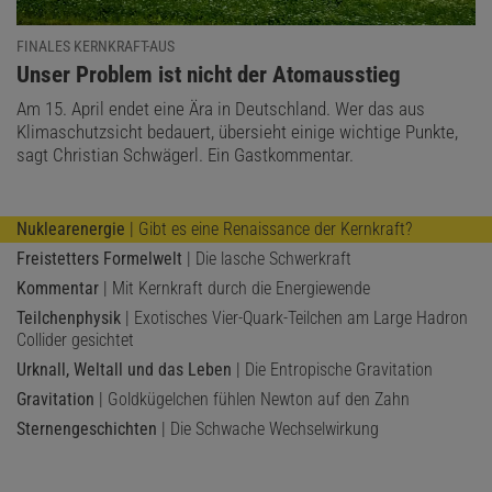
FINALES KERNKRAFT-AUS
:
Unser Problem ist nicht der Atomausstieg
Am 15. April endet eine Ära in Deutschland. Wer das aus
Klimaschutzsicht bedauert, übersieht einige wichtige Punkte,
sagt Christian Schwägerl. Ein Gastkommentar.
Nuklearenergie
| Gibt es eine Renaissance der Kernkraft?
Freistetters Formelwelt
| Die lasche Schwerkraft
Kommentar
| Mit Kernkraft durch die Energiewende
Teilchenphysik
| Exotisches Vier-Quark-Teilchen am Large Hadron
Collider gesichtet
Urknall, Weltall und das Leben
| Die Entropische Gravitation
Gravitation
| Goldkügelchen fühlen Newton auf den Zahn
Sternengeschichten
| Die Schwache Wechselwirkung