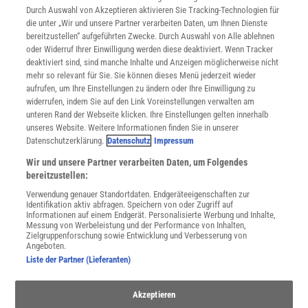
INFO
Durch Auswahl von Akzeptieren aktivieren Sie Tracking-Technologien für
Mediadaten
die unter „Wir und unsere Partner verarbeiten Daten, um Ihnen Dienste
bereitzustellen“ aufgeführten Zwecke. Durch Auswahl von Alle ablehnen
Datenschutz
oder Widerruf Ihrer Einwilligung werden diese deaktiviert. Wenn Tracker
Nutzungsbedingungen
deaktiviert sind, sind manche Inhalte und Anzeigen möglicherweise nicht
Cookie-Einstellungen
mehr so relevant für Sie. Sie können dieses Menü jederzeit wieder
Utiq verwalten
aufrufen, um Ihre Einstellungen zu ändern oder Ihre Einwilligung zu
Nutzungsbasierte Onlinewerbung
widerrufen, indem Sie auf den Link Voreinstellungen verwalten am
Alle Artikel
unteren Rand der Webseite klicken. Ihre Einstellungen gelten innerhalb
unseres Website. Weitere Informationen finden Sie in unserer
Impressum
Datenschutzerklärung.
Datenschutz
Impressum
WEITERE ANGEBOTE
Wir und unsere Partner verarbeiten Daten, um Folgendes
Angebote für Schulen
bereitzustellen:
Angebote für Institutionen
Verwendung genauer Standortdaten. Endgeräteeigenschaften zur
Sprachen lernen mit Gymglish
Identifikation aktiv abfragen. Speichern von oder Zugriff auf
Lexika
Informationen auf einem Endgerät. Personalisierte Werbung und Inhalte,
Messung von Werbeleistung und der Performance von Inhalten,
Für Spektrum schreiben
Zielgruppenforschung sowie Entwicklung und Verbesserung von
Zugänglichkeitserklärung
Angeboten.
Liste der Partner (Lieferanten)
WEBSEITEN
KielSCN
Akzeptieren
Wissenschaft in die Schulen