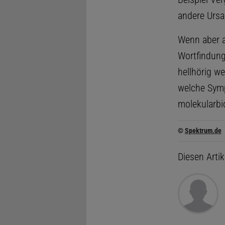
andere Urs
Wenn aber a
Wortfindung
hellhörig w
welche Symp
molekularbi
©
Spektrum.de
Diesen Arti