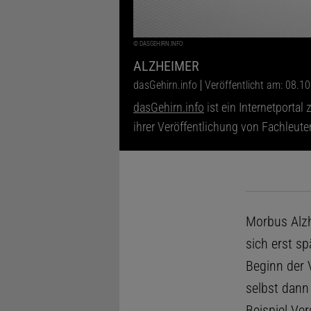
©
DASGEHIRN.INFO
ALZHEIMER
dasGehirn.info
Veröffentlicht am: 08.1
dasGehirn.info
ist ein Internetportal
ihrer Veröffentlichung von Fachleut
Morbus Alzh
sich erst sp
Beginn der 
selbst dann 
Beispiel Ver