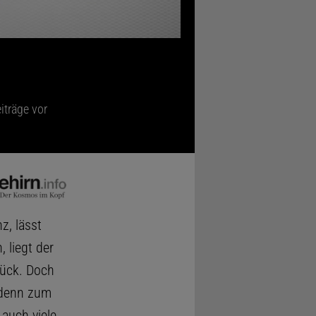
iträge vor
z, lässt
 liegt der
rück. Doch
, denn zum
 auch viele