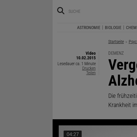
ASTRONOMIE
BIOLOGIE
CHEM
Startseite
Psyc
DEMENZ
Video
10.02.2015
:
Verg
Lesedauer ca. 1 Minute
Drucken
Teilen
Alzh
Die frühzei
Krankheit i
04:27