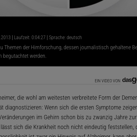
0.2013
Laufzeit: 0:04:27
Sprache: deutsch
 zu Themen der Hirnforschung, dessen journalistisch gehaltene Be
en begutachtet werden.
EIN VIDEO VON
eimer, die wohl am weitesten verbreitete Form der Demen
ät diagnostizieren: Wenn sich die ersten Symptome zeigen,
Veränderungen im Gehirn schon bis zu zwanzig Jahre zu
lässt sich die Krankheit noch nicht eindeutig feststellen
gesslichkeit ist zwar ein Hinweis auf Alzheimer, kann aber