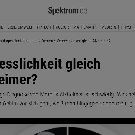
IE
ERDE/UMWELT
IT/TECH
KULTUR
MATHEMATIK
MEDIZIN
PHYSIK
hologie/Hirnforschung
Aktuelle Seite:
Demenz: Vergesslichkeit gleich Alzheimer?
esslichkeit gleich
eimer?
tige Diagnose von Morbus Alzheimer ist schwierig. Was bei
m Gehirn vor sich geht, weiß man hingegen schon recht gu