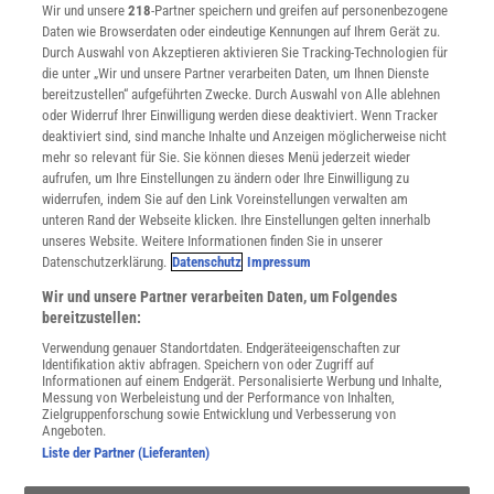
Wir und unsere
218
-Partner speichern und greifen auf personenbezogene
Widerruf
Daten wie Browserdaten oder eindeutige Kennungen auf Ihrem Gerät zu.
INFO
Durch Auswahl von Akzeptieren aktivieren Sie Tracking-Technologien für
Mediadaten
die unter „Wir und unsere Partner verarbeiten Daten, um Ihnen Dienste
bereitzustellen“ aufgeführten Zwecke. Durch Auswahl von Alle ablehnen
Datenschutz
oder Widerruf Ihrer Einwilligung werden diese deaktiviert. Wenn Tracker
Nutzungsbedingungen
deaktiviert sind, sind manche Inhalte und Anzeigen möglicherweise nicht
Cookie-Einstellungen
mehr so relevant für Sie. Sie können dieses Menü jederzeit wieder
Utiq verwalten
aufrufen, um Ihre Einstellungen zu ändern oder Ihre Einwilligung zu
Nutzungsbasierte Onlinewerbung
widerrufen, indem Sie auf den Link Voreinstellungen verwalten am
Alle Artikel
unteren Rand der Webseite klicken. Ihre Einstellungen gelten innerhalb
unseres Website. Weitere Informationen finden Sie in unserer
Impressum
Datenschutzerklärung.
Datenschutz
Impressum
WEITERE ANGEBOTE
Wir und unsere Partner verarbeiten Daten, um Folgendes
Angebote für Schulen
bereitzustellen:
Angebote für Institutionen
Verwendung genauer Standortdaten. Endgeräteeigenschaften zur
Sprachen lernen mit Gymglish
Identifikation aktiv abfragen. Speichern von oder Zugriff auf
Lexika
Informationen auf einem Endgerät. Personalisierte Werbung und Inhalte,
Messung von Werbeleistung und der Performance von Inhalten,
Für Spektrum schreiben
Zielgruppenforschung sowie Entwicklung und Verbesserung von
Zugänglichkeitserklärung
Angeboten.
Liste der Partner (Lieferanten)
WEBSEITEN
KielSCN