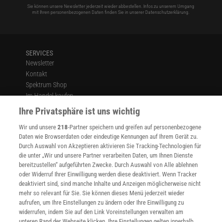
Sie können unsere Newsletter jederzeit wieder abbestellen. Infos zu unserem Umgang
mit Ihren personenbezogenen Daten finden Sie in unserer
Datenschutzerklärung
.
SERVICES
Newsletter
Kontakt
Spektrum Shop
Im Handel kaufen
Presse
Ihre Privatsphäre ist uns wichtig
Verträge kündigen
Wir und unsere
218
-Partner speichern und greifen auf personenbezogene
Widerruf
Daten wie Browserdaten oder eindeutige Kennungen auf Ihrem Gerät zu.
INFO
Durch Auswahl von Akzeptieren aktivieren Sie Tracking-Technologien für
Mediadaten
die unter „Wir und unsere Partner verarbeiten Daten, um Ihnen Dienste
bereitzustellen“ aufgeführten Zwecke. Durch Auswahl von Alle ablehnen
Datenschutz
oder Widerruf Ihrer Einwilligung werden diese deaktiviert. Wenn Tracker
Nutzungsbedingungen
deaktiviert sind, sind manche Inhalte und Anzeigen möglicherweise nicht
Cookie-Einstellungen
mehr so relevant für Sie. Sie können dieses Menü jederzeit wieder
Utiq verwalten
aufrufen, um Ihre Einstellungen zu ändern oder Ihre Einwilligung zu
Nutzungsbasierte Onlinewerbung
widerrufen, indem Sie auf den Link Voreinstellungen verwalten am
Alle Artikel
unteren Rand der Webseite klicken. Ihre Einstellungen gelten innerhalb