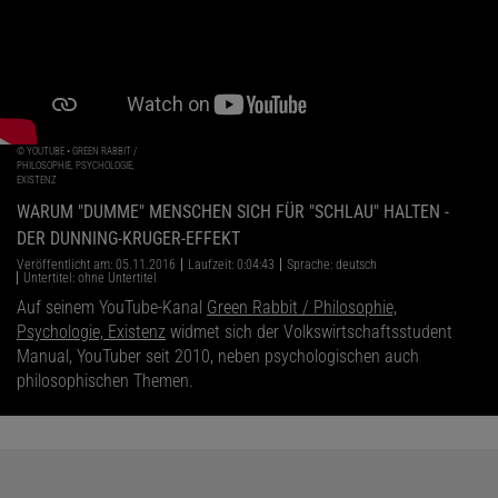
©
YOUTUBE • GREEN RABBIT /
PHILOSOPHIE, PSYCHOLOGIE,
EXISTENZ
WARUM "DUMME" MENSCHEN SICH FÜR "SCHLAU" HALTEN -
DER DUNNING-KRUGER-EFFEKT
Veröffentlicht am: 05.11.2016
Laufzeit: 0:04:43
Sprache: deutsch
Untertitel: ohne Untertitel
Auf seinem YouTube-Kanal
Green Rabbit / Philosophie,
Psychologie, Existenz
widmet sich der Volkswirtschaftsstudent
Manual, YouTuber seit 2010, neben psychologischen auch
philosophischen Themen.