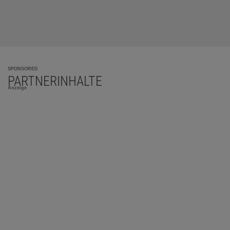
SPONSORED
PARTNERINHALTE
Anzeige