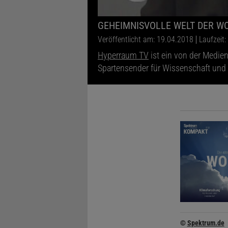
GEHEIMNISVOLLE WELT DER WO
Veröffentlicht am: 19.04.2018
Laufzeit:
Hyperraum TV
ist ein von der Medie
Spartensender für Wissenschaft und
©
Spektrum.de