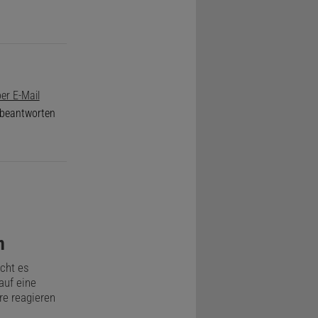
er E-Mail
e beantworten
n
cht es
auf eine
e reagieren