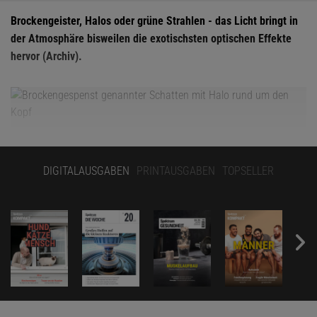
Brockengeister, Halos oder grüne Strahlen - das Licht bringt in
der Atmosphäre bisweilen die exotischsten optischen Effekte
hervor (Archiv).
DIGITALAUSGABEN
PRINTAUSGABEN
TOPSELLER
© BROCKEN INAGLORY /
SOLAR GLORY AND SPECTRE OF THE BROCKEN
/ CC BY-SA 3.0
CC BY-SA
(AUSSCHNITT)
7. Das Brockengespenst |
»Nebel, Nebel, weißer Hauch, walle über Baum
und Strauch!«, lautet es in einem alten Volkslied – und wäre
Nebel
nicht
schon gespenstisch genug, kann es auf Bergen wie dem Brocken im Harz
auch noch zu einer besonderen optischen Erscheinung kommen: dem
schwebenden
Brockengespenst
, das 1780 erstmals vom Theologen und
Naturforscher Johann Silberschlag beschrieben wurde. Diese