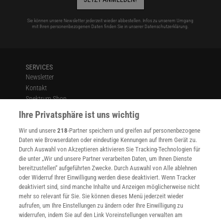
Sie können unsere Newsletter jederzeit wieder abbestellen. Infos zu unserem Umgang
mit Ihren personenbezogenen Daten finden Sie in unserer
Datenschutzerklärung
.
SERVICES
Newsletter
Kontakt
Spektrum Shop
Im Handel kaufen
Ihre Privatsphäre ist uns wichtig
Presse
Wir und unsere
218
-Partner speichern und greifen auf personenbezogene
Verträge kündigen
Daten wie Browserdaten oder eindeutige Kennungen auf Ihrem Gerät zu.
INFO
Durch Auswahl von Akzeptieren aktivieren Sie Tracking-Technologien für
Mediadaten
die unter „Wir und unsere Partner verarbeiten Daten, um Ihnen Dienste
bereitzustellen“ aufgeführten Zwecke. Durch Auswahl von Alle ablehnen
Datenschutz
oder Widerruf Ihrer Einwilligung werden diese deaktiviert. Wenn Tracker
Nutzungsbedingungen
deaktiviert sind, sind manche Inhalte und Anzeigen möglicherweise nicht
Cookie-Einstellungen
mehr so relevant für Sie. Sie können dieses Menü jederzeit wieder
Utiq verwalten
aufrufen, um Ihre Einstellungen zu ändern oder Ihre Einwilligung zu
Nutzungsbasierte Onlinewerbung
widerrufen, indem Sie auf den Link Voreinstellungen verwalten am