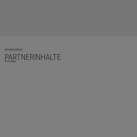
SPONSORED
PARTNERINHALTE
Anzeige