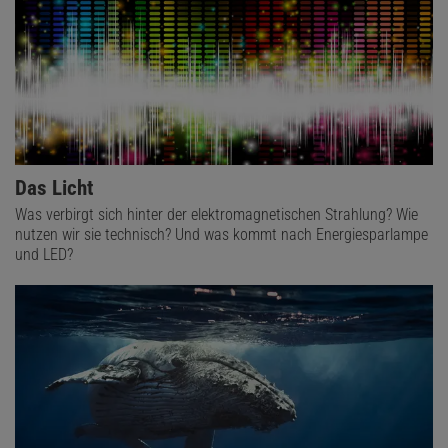
wahrnehmen – als kurzen, meist nur wenige Sekunden andauernden
grünen Blitz.
Dieser Artikel ist enthalten in
Spektrum Kompakt,
Die Atmosphäre – Schutzhülle der Erde
Ausgabe als PDF-Download (EUR 4,99)
Spektrum Kompakt-Archiv
Das Licht
Was verbirgt sich hinter der elektromagnetischen Strahlung? Wie
nutzen wir sie technisch? Und was kommt nach Energiesparlampe
und LED?
Diesen Artikel empfehlen:
Daniel Lingenhöhl
ist Chefredakteur bei Spektrum der Wissenschaft.