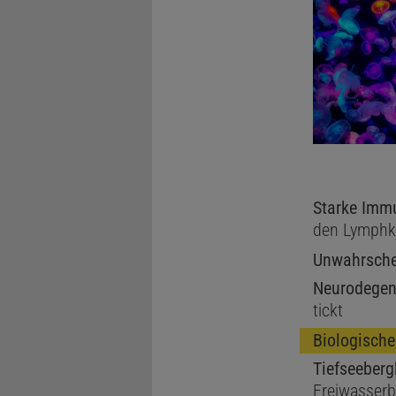
Starke Imm
den Lymphk
Unwahrschei
Neurodegen
tickt
Biologische
Tiefseeber
Freiwasser