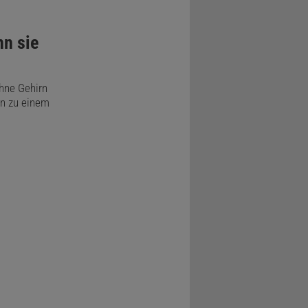
n sie
hne Gehirn
n zu einem