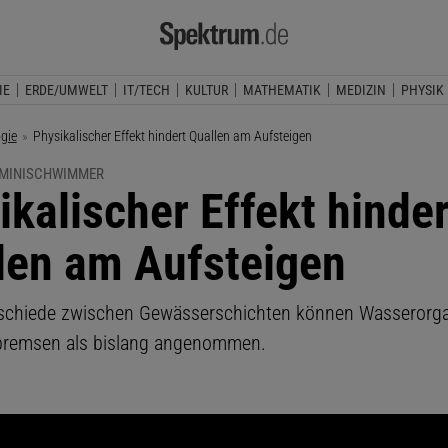
IE
ERDE/UMWELT
IT/TECH
KULTUR
MATHEMATIK
MEDIZIN
PHYSIK
ogie
Aktuelle Seite:
Physikalischer Effekt hindert Quallen am Aufsteigen
 MINISCHWIMMER
ikalischer Effekt hinder
len am Aufsteigen
rschiede zwischen Gewässerschichten können Wasserorg
bremsen als bislang angenommen.