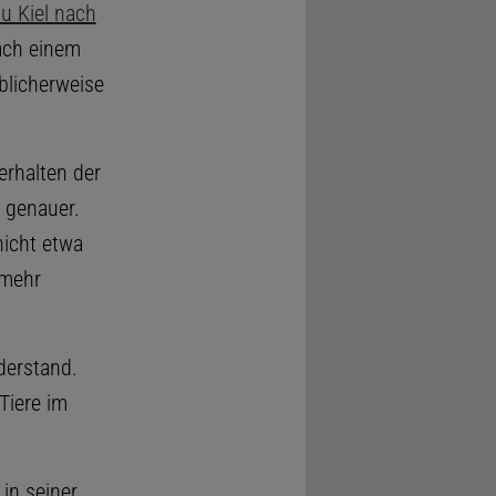
zu Kiel nach
ach einem
blicherweise
erhalten der
genauer.
nicht etwa
lmehr
derstand.
Tiere im
 in seiner