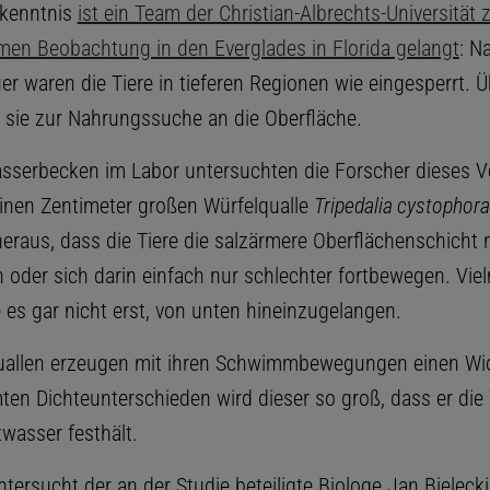
rkenntnis
ist ein Team der Christian-Albrechts-Universität 
amen Beobachtung in den Everglades in Florida gelangt
: N
r waren die Tiere in tieferen Regionen wie eingesperrt. Ü
ie zur Nahrungssuche an die Oberfläche.
sserbecken im Labor untersuchten die Forscher dieses V
inen Zentimeter großen Würfelqualle
Tripedalia cystophora
heraus, dass die Tiere die salzärmere Oberflächenschicht 
n oder sich darin einfach nur schlechter fortbewegen. Vie
 es gar nicht erst, von unten hineinzugelangen.
uallen erzeugen mit ihren Schwimmbewegungen einen Wi
ten Dichteunterschieden wird dieser so groß, dass er die 
zwasser festhält.
ntersucht der an der Studie beteiligte Biologe Jan Bielecki