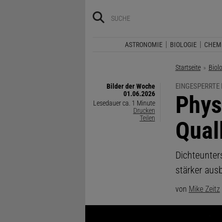
ASTRONOMIE
BIOLOGIE
CHEM
Startseite
Biol
EINGESPERRTE
Bilder der Woche
01.06.2026
:
Phys
Lesedauer ca. 1 Minute
Drucken
Teilen
Qual
Dichteunte
stärker aus
von
Mike Zeitz