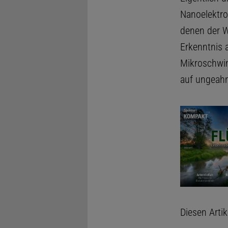
Nanoelektro
denen der Wü
Erkenntnis a
Mikroschwim
auf ungeah
Diesen Arti