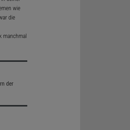
temen wie
war die
ik manchmal
rn der