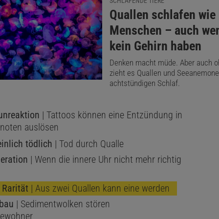
SCHLAFENDE TIERE
:
Quallen schlafen wie
Menschen – auch wen
kein Gehirn haben
Denken macht müde. Aber auch o
zieht es Quallen und Seeanemone
achtstündigen Schlaf.
unreaktion
| Tattoos können eine Entzündung in
noten auslösen
nlich tödlich
| Tod durch Qualle
eration
| Wenn die innere Uhr nicht mehr richtig
 Rarität
| Aus zwei Quallen kann eine werden
gbau
| Sedimentwolken stören
bewohner