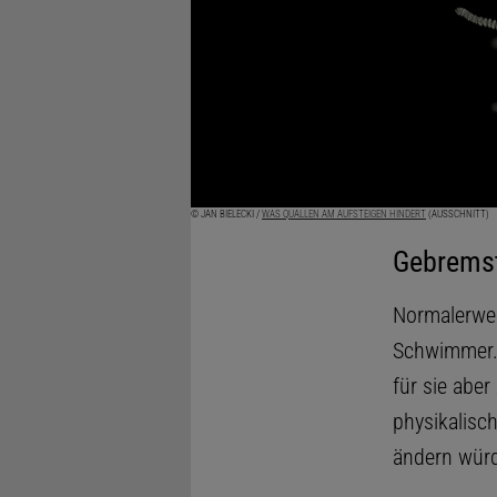
© JAN BIELECKI /
WAS QUALLEN AM AUFSTEIGEN HINDERT
(AUSSCHNITT)
Gebremst
Normalerweis
Schwimmer. 
für sie abe
physikalisch
ändern wür