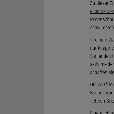
Zu dieser E
einer selts
Regenschaue
schwimmen s
In einem Wa
nur knapp e
Sie fanden 
aktiv meide
schaffen sie
Die Würfelq
Bei bestimm
tieferen Sal
Eigentlich u