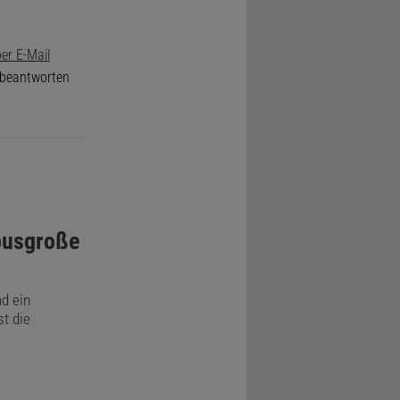
er E-Mail
e beantworten
busgroße
nd ein
st die