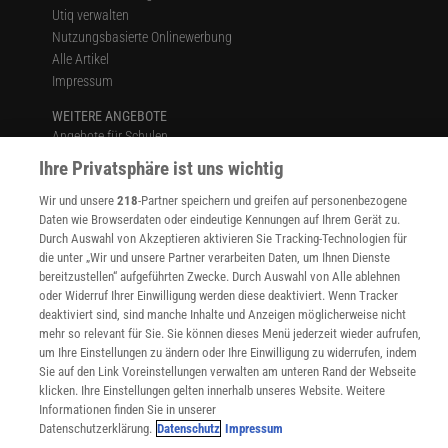
Utiq verwalten
Nutzungsbasierte Onlinewerbung
Alle Artikel
Impressum
WEITERE ANGEBOTE
Angebote für Schulen
Angebote für Institutionen
Ihre Privatsphäre ist uns wichtig
Sprachen lernen mit Gymglish
Wir und unsere
218
-Partner speichern und greifen auf personenbezogene
Lexika
Daten wie Browserdaten oder eindeutige Kennungen auf Ihrem Gerät zu.
Für Spektrum schreiben
Durch Auswahl von Akzeptieren aktivieren Sie Tracking-Technologien für
Zugänglichkeitserklärung
die unter „Wir und unsere Partner verarbeiten Daten, um Ihnen Dienste
bereitzustellen“ aufgeführten Zwecke. Durch Auswahl von Alle ablehnen
WEBSEITEN
oder Widerruf Ihrer Einwilligung werden diese deaktiviert. Wenn Tracker
KielSCN
deaktiviert sind, sind manche Inhalte und Anzeigen möglicherweise nicht
Wissenschaft in die Schulen
mehr so relevant für Sie. Sie können dieses Menü jederzeit wieder aufrufen,
SciLogs
um Ihre Einstellungen zu ändern oder Ihre Einwilligung zu widerrufen, indem
Sie auf den Link Voreinstellungen verwalten am unteren Rand der Webseite
klicken. Ihre Einstellungen gelten innerhalb unseres Website. Weitere
Informationen finden Sie in unserer
Uns finden Sie auch hier:
Datenschutzerklärung.
Datenschutz
Impressum