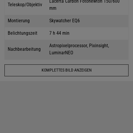
Lacerta Carbon Fotonewton 150/600
Teleskop/Objektiv
mm
Montierung
Skywatcher EQ6
Belichtungszeit
7 h 44 min
Astropixelprocessor, Pixinsight,
Nachbearbeitung
LuminarNEO
KOMPLETTES BILD ANZEIGEN