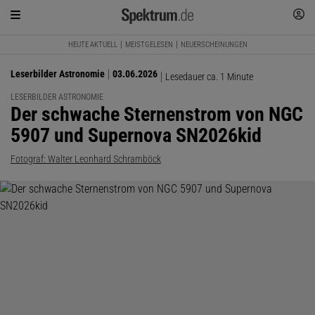
HEUTE AKTUELL
MEISTGELESEN
NEUERSCHEINUNGEN
Leserbilder Astronomie
03.06.2026
Lesedauer ca. 1 Minute
LESERBILDER ASTRONOMIE
:
Der schwache Sternenstrom von NGC
5907 und Supernova SN2026kid
Fotograf: Walter Leonhard Schramböck