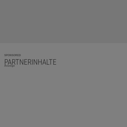
SPONSORED
PARTNERINHALTE
Anzeige