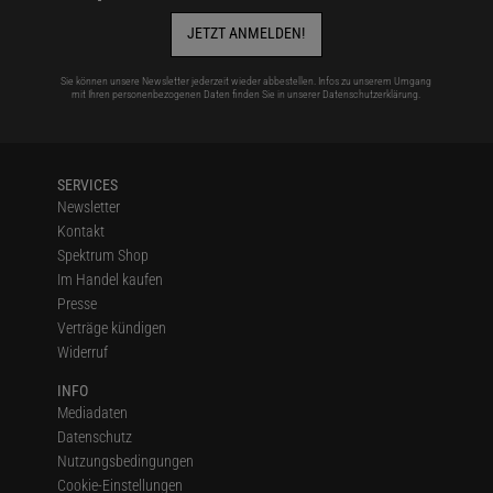
JETZT ANMELDEN!
Sie können unsere Newsletter jederzeit wieder abbestellen. Infos zu unserem Umgang
mit Ihren personenbezogenen Daten finden Sie in unserer
Datenschutzerklärung
.
SERVICES
Newsletter
Kontakt
Spektrum Shop
Im Handel kaufen
Presse
Verträge kündigen
Widerruf
INFO
Mediadaten
Datenschutz
Nutzungsbedingungen
Cookie-Einstellungen