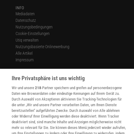
INFO
Mediadaten
Datenschutz
Nutzungsbedingungen
Cookie-Einstellungen
Utiq verwalten
Nutzungsbasierte Onlinewerbung
Alle Artikel
Impressum
WEITERE ANGEBOTE
Angebote für Schulen
Ihre Privatsphäre ist uns wichtig
Angebote für Institutionen
Wir und unsere
218
-Partner speichern und greifen auf personenbezogene
Sprachen lernen mit Gymglish
Daten wie Browserdaten oder eindeutige Kennungen auf Ihrem Gerät zu.
Lexika
Durch Auswahl von Akzeptieren aktivieren Sie Tracking-Technologien für
Für Spektrum schreiben
die unter „Wir und unsere Partner verarbeiten Daten, um Ihnen Dienste
Zugänglichkeitserklärung
bereitzustellen“ aufgeführten Zwecke. Durch Auswahl von Alle ablehnen
oder Widerruf Ihrer Einwilligung werden diese deaktiviert. Wenn Tracker
WEBSEITEN
deaktiviert sind, sind manche Inhalte und Anzeigen möglicherweise nicht
KielSCN
mehr so relevant für Sie. Sie können dieses Menü jederzeit wieder aufrufen,
Wissenschaft in die Schulen
um Ihre Einstellungen zu ändern oder Ihre Einwilligung zu widerrufen, indem