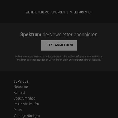
WEITERE NEUERSCHEINUNGEN
SPEKTRUM SHOP
Spektrum
.de-Newsletter abonnieren
JETZT ANMELDEN!
Sie können unsere Newsletter jederzeit wieder abbestellen. Infos zu unserem Umgang
mit Ihren personenbezogenen Daten finden Sie in unserer
Datenschutzerklärung
.
SERVICES
Newsletter
Kontakt
Spektrum Shop
Im Handel kaufen
Presse
Verträge kündigen