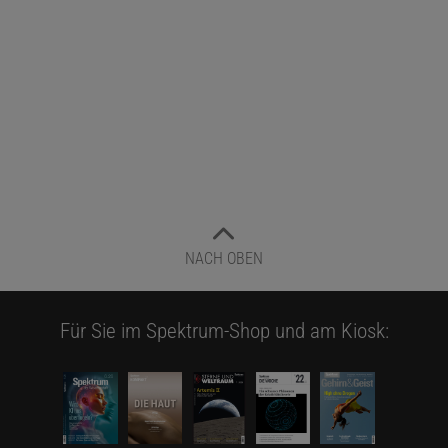
NACH OBEN
Für Sie im Spektrum-Shop und am Kiosk: