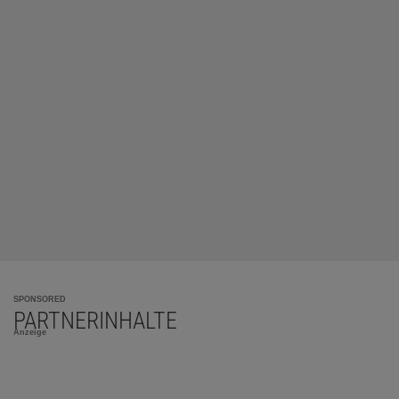
SPONSORED
PARTNERINHALTE
Anzeige