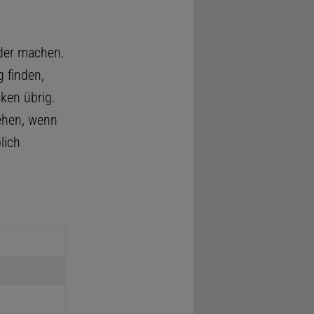
lder machen.
 finden,
ken übrig.
tehen, wenn
lich