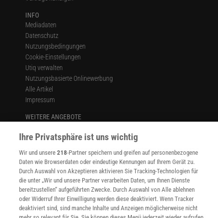
INFO
Mediadaten
Datenschutz
Nutzungsbedingungen
Cookie-Einstellungen
Utiq verwalten
Nutzungsbasierte Onlinewerbung
Alle Artikel
Impressum
WEITERE ANGEBOTE
Angebote für Schulen
Ihre Privatsphäre ist uns wichtig
Angebote für Institutionen
Sprachen lernen mit Gymglish
Wir und unsere
218
-Partner speichern und greifen auf personenbezogene
Lexika
Daten wie Browserdaten oder eindeutige Kennungen auf Ihrem Gerät zu.
Für Spektrum schreiben
Durch Auswahl von Akzeptieren aktivieren Sie Tracking-Technologien für
Zugänglichkeitserklärung
die unter „Wir und unsere Partner verarbeiten Daten, um Ihnen Dienste
bereitzustellen“ aufgeführten Zwecke. Durch Auswahl von Alle ablehnen
WEBSEITEN
oder Widerruf Ihrer Einwilligung werden diese deaktiviert. Wenn Tracker
KielSCN
deaktiviert sind, sind manche Inhalte und Anzeigen möglicherweise nicht
Wissenschaft in die Schulen
mehr so relevant für Sie. Sie können dieses Menü jederzeit wieder aufrufen,