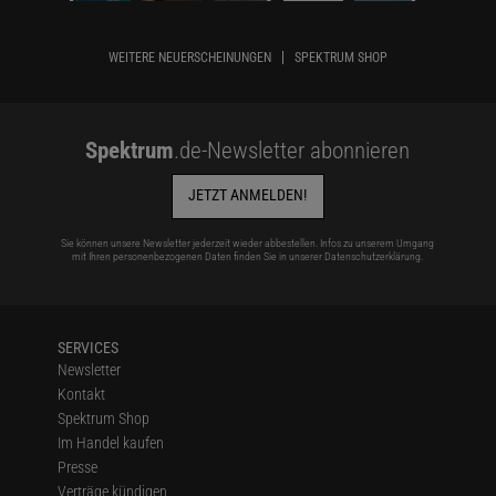
WEITERE NEUERSCHEINUNGEN
SPEKTRUM SHOP
Spektrum
.de-Newsletter abonnieren
JETZT ANMELDEN!
Sie können unsere Newsletter jederzeit wieder abbestellen. Infos zu unserem Umgang
mit Ihren personenbezogenen Daten finden Sie in unserer
Datenschutzerklärung
.
SERVICES
Newsletter
Kontakt
Spektrum Shop
Im Handel kaufen
Presse
Verträge kündigen