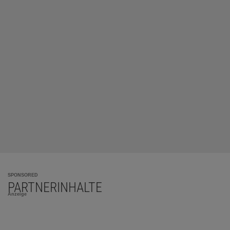
SPONSORED
PARTNERINHALTE
Anzeige