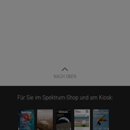
NACH OBEN
Für Sie im Spektrum-Shop und am Kiosk: