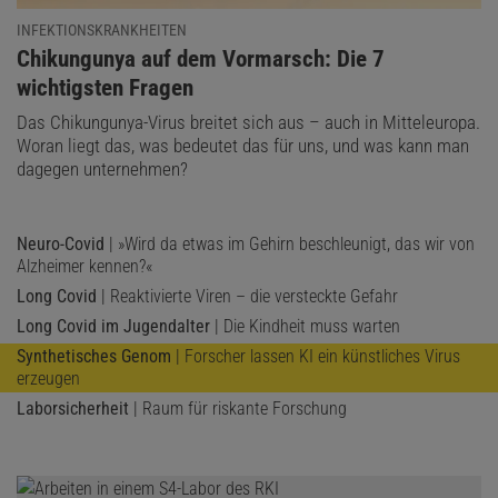
Krankheitserregern
gemeint, in der Annahme, dass der Erreger von
INFEKTIONSKRANKHEITEN
Covid-19 auf diese Weise hergestellt worden sei. »Dangerous gain-
:
Chikungunya auf dem Vormarsch: Die 7
of-function research«, eine schon dem Begriff nach gefährliche
wichtigsten Fragen
Forschung also, wird in dieser Debatte zum Leitmotiv einer neuen
Das Chikungunya-Virus breitet sich aus – auch in Mitteleuropa.
Wissenschaftsfeindlichkeit.
Woran liegt das, was bedeutet das für uns, und was kann man
dagegen unternehmen?
Neuro-Covid
| »Wird da etwas im Gehirn beschleunigt, das wir von
Alzheimer kennen?«
Long Covid
| Reaktivierte Viren – die versteckte Gefahr
Long Covid im Jugendalter
| Die Kindheit muss warten
Synthetisches Genom
| Forscher lassen KI ein künstliches Virus
erzeugen
Laborsicherheit
| Raum für riskante Forschung
© FLORIAN GAERTNER / GETTY IMAGES / PHOTOTHEK (AUSSCHNITT)