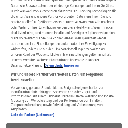
Wir und unsere
218
-Partner speichern und greifen auf personenbezogene
Verträge kündigen
Flüchtigkeitsfehler. Den Fehler in dem Satz erkennen wir daher erst
Daten wie Browserdaten oder eindeutige Kennungen auf Ihrem Gerät zu.
dann sicher, wenn wir darüber hinaus noch mehrere andere
INFO
Durch Auswahl von Akzeptieren aktivieren Sie Tracking-Technologien für
Mediadaten
die unter „Wir und unsere Partner verarbeiten Daten, um Ihnen Dienste
Wörterbücher der fremden Sprache miteinander verglichen haben.
bereitzustellen“ aufgeführten Zwecke. Durch Auswahl von Alle ablehnen
Datenschutz
oder Widerruf Ihrer Einwilligung werden diese deaktiviert. Wenn Tracker
Nutzungsbedingungen
Die in Filmen und in der Laienpresse
deaktiviert sind, sind manche Inhalte und Anzeigen möglicherweise nicht
Cookie-Einstellungen
mehr so relevant für Sie. Sie können dieses Menü jederzeit wieder
verbreitete Vorstellung, wir könnten bei
Utiq verwalten
aufrufen, um Ihre Einstellungen zu ändern oder Ihre Einwilligung zu
Nutzungsbasierte Onlinewerbung
einem Menschen oder einem
widerrufen, indem Sie auf den Link Voreinstellungen verwalten am
Alle Artikel
unteren Rand der Webseite klicken. Ihre Einstellungen gelten innerhalb
Krankheitserreger den Phänotyp erklären,
unseres Website. Weitere Informationen finden Sie in unserer
Impressum
nachdem wir sein Genom sequenziert
Datenschutzerklärung.
Datenschutz
Impressum
WEITERE ANGEBOTE
haben, ist grob vereinfachend
Wir und unsere Partner verarbeiten Daten, um Folgendes
Angebote für Schulen
bereitzustellen:
Angebote für Institutionen
Die in Filmen und in der Laienpresse verbreitete Vorstellung, wir
Verwendung genauer Standortdaten. Endgeräteeigenschaften zur
Sprachen lernen mit Gymglish
Identifikation aktiv abfragen. Speichern von oder Zugriff auf
könnten bei einem Menschen oder einem Krankheitserreger den
Lexika
Informationen auf einem Endgerät. Personalisierte Werbung und Inhalte,
Messung von Werbeleistung und der Performance von Inhalten,
Phänotyp erklären, nachdem wir sein Genom sequenziert haben,
Für Spektrum schreiben
Zielgruppenforschung sowie Entwicklung und Verbesserung von
Zugänglichkeitserklärung
ist daher grob vereinfachend. Die Funktion eines Gens aus der
Angeboten.
Liste der Partner (Lieferanten)
Abfolge seiner DNA-Bausteine zu erkennen – das ist, wie den Start
WEBSEITEN
einer Rakete auf das Drücken des Zündknopfs zurückzuführen. Ein
KielSCN