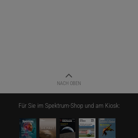
Das Betrachten von Pflanzen, Tieren und auch der eigenen
Verwandtschaft ließ schon unsere Vorfahren erahnen:
Eigenschaften werden vererbt. Ein runzeliges Blatt, die Form einer
Nase, die Farbe von Haut und Haaren, das Auftreten mancher
Krankheiten – das sind keine Zufälle. Bestimmte Merkmale häufen
sich in Familien, oder allgemeiner ausgedrückt, in Gruppen von
Organismen, die von einem gemeinsamen Vorfahren abstammen.
NACH OBEN
Spätestens seit
Gregor Mendel
wissen wir, dass dies nicht nur für
Menschen gilt. Nicht »das Blut« der Vorfahren trägt die
Erbinformation, wie viele früher glaubten, sondern ihre Gene tun
Für Sie im Spektrum-Shop und am Kiosk:
es. Die Zusammensetzung der Erbanlagen, die »Buchstabenfolge«
der DNA, bildet den sogenannten
Genotyp
eines Organismus.
Dieser wiederum bestimmt die äußere Erscheinungsform des
Organismus, den
Phänotyp
.