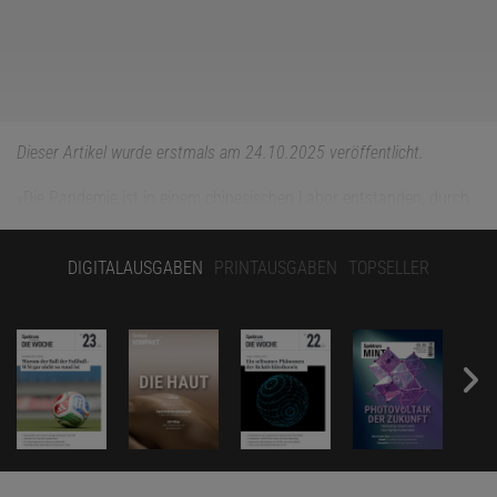
Dieser Artikel wurde erstmals am 24.10.2025 veröffentlicht.
»Die Pandemie ist in einem chinesischen Labor entstanden, durch
Gain-of-function-Forschung.« Das ist keineswegs eine
wissenschaftlich fundierte Erkenntnis zum Ursprung von
Covid-19
,
DIGITALAUSGABEN
PRINTAUSGABEN
TOPSELLER
sondern eine Hypothese, die in den Vereinigten Staaten zur
vermeintlich festen politischen Gewissheit geworden ist. So fest,
dass sogar Erlasse des Präsidenten damit begründet werden. Es
gibt bis heute aber keinen öffentlich einsehbaren, wissenschaftlich
belastbaren Beleg dafür. Gleichwohl ist die
Laborhypothese
nicht
auszuschließen, denn die technischen Möglichkeiten dafür
bestehen. Solange wir keinen Beweis dafür haben, dass der
Pandemie-Erreger aus Tieren stammt,
wird die Debatte