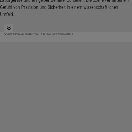
© JEAN-FRANÇOIS MONIER / GETTY IMAGES / AFP (AUSSCHNITT)