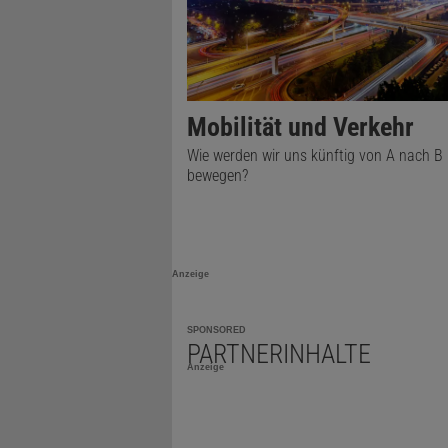
Straßenverk
inzwischen 
zwischen Ri
Die Autobah
Mobilität und Verkehr
könnte es g
Wie werden wir uns künftig von A nach B
Menschen im
bewegen?
bestimmte H
die damit e
etwa das Per
Anzeige
Jahrzehnten
SPONSORED
ist, könnte
PARTNERINHALTE
Anzeige
»Zunehme
Der Gießene