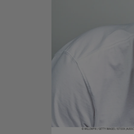
© WILLOWPIX / GETTY IMAGES / ISTOCK (AUSS