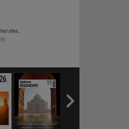
Hat alles,
mne
arum
 über
isch
dlichkeit
ie