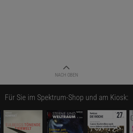
n der »zunehmenden Penetranz der negativen Reste« gep
 funktioniert, je angenehmer etwas ist, desto auffälliger
er ist es, wenn dieser Zustand durchbrochen wird. Mein
ispiel dafür ist der Passwortmanager, der auf meinem Co
y mit fast 100-prozentiger Zuverlässigkeit sämtliche Log
, wenn ich sie brauche, und sogar Bestätigungscodes a
filtert. Da es nun nicht mehr wie früher ein längerer Proze
nen Onlinedienst einzuloggen, sondern eine Sache von Sek
NACH OBEN
ilich umso mehr auf, wenn es ausnahmsweise einmal eine
 ich sogar etwas manuell heraussuchen muss.
Für Sie im Spektrum-Shop und am Kiosk:
sammen: Es ist schwierig, zu beurteilen, ob die allgemein
im Alltag zunimmt, vor allem, weil wir – und unsere Medie
für haben, diesen Befund zu unterstellen. Er passt auf je
eitgeschichte, doch es gibt auch echte Indizien für eine