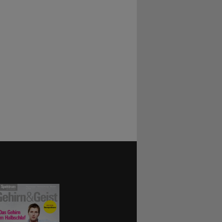
rägt: Je
 und
mputer und
-in-Daten
us SMS und
ss ist, sich
unden, regt
 Minute
e
n – eine
den Fall
 Zunahme.