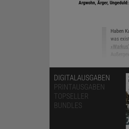
Argwohn, Ärger, Ungeduld: 
Haben Ka
was exis
»Warkus’
Außergew
Vor zwei Wo
DIGITALAUSGABEN
plötzlich »a
PRINTAUSGABEN
Müdigkeit al
TOPSELLER
unvermeidlic
BUNDLES
richte, die 
allenthalbe