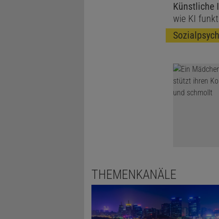
Künstliche I
tatsächlich
wie KI funkt
man auf Dat
Sozialpsych
»
Verkehrskl
Hier gibt e
wie Drängel
THEMENKANÄLE
letzten Jahr
auch selbst