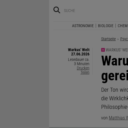
ASTRONOMIE
BIOLOGIE
CHEM
Startseite
Psyc
Warkus’ Welt
WARKUS’ WE
27.06.2026
:
Waru
Lesedauer ca.
3 Minuten
Drucken
gere
Teilen
Der Ton wir
die Wirklic
Philosophie
von
Matthias 