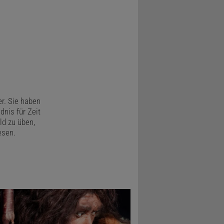
derem kann
äßig das
er. Sie haben
n nach
dnis für Zeit
d zu üben,
esen.
altensweisen
r in den
tet, aber
des