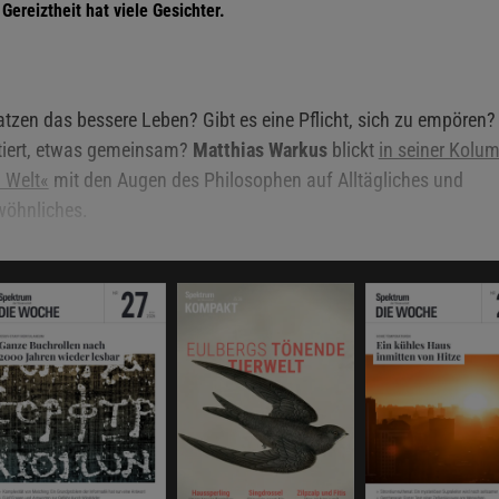
Gereiztheit hat viele Gesichter.
tzen das bessere Leben? Gibt es eine Pflicht, sich zu empören? 
tiert, etwas gemeinsam?
Matthias Warkus
blickt
in seiner Kolu
 Welt«
mit den Augen des Philosophen auf Alltägliches und
öhnliches.
chen habe ich mich an dieser Stelle damit beschäftigt,
w
lle« so müde sind
und was an den gängigen Diskussionen
s gesellschaftliches Thema dran sein könnte. Es ist prakt
h, dass ich heute den gleichen Blick auf eine andere Befin
uns »allen« unterstellt wird, nämlich die Gereiztheit. Dass s
n zunehme, scheint eine Binsenweisheit zu sein. Der