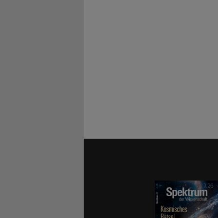
Ausdruck vo
besser etwas
anstrengend
Lieblingsbe
meinem Hand
heraussucht
Mails heraus
in irgendei
es mich fre
dauert oder
Ich fasse zu
Gereiztheit 
Schwäche da
schön zur Z