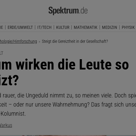
IE
ERDE/UMWELT
IT/TECH
KULTUR
MATHEMATIK
MEDIZIN
PHYSIK
hologie/Hirnforschung
Aktuelle Seite:
Steigt die Gereiztheit in der Gesellschaft?
LT
m wirken die Leute so
izt?
d rauer, die Ungeduld nimmt zu, so meinen viele. Doch spi
hkeit – oder nur unsere Wahrnehmung? Das fragt sich uns
-Kolumnist.
Warkus