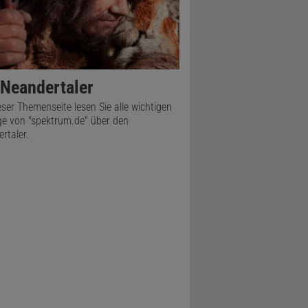
 dass die
likt
n. Umgekehrt
 Neandertaler
n mehr
eser Themenseite lesen Sie alle wichtigen
n
ge von "spektrum.de" über den
rtaler.
en aufreizt,
sind. Dass
g geworden
tragen!
1980er den