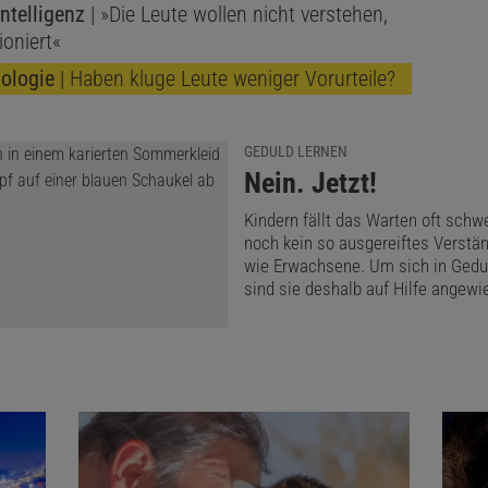
ntelligenz
| »Die Leute wollen nicht verstehen,
 Versuche, hier empirische Belege zu gewinnen. Unter an
ioniert«
en der Versicherungswirtschaft zurückgreifen, die regelm
ologie
| Haben kluge Leute weniger Vorurteile?
ima in Deutschland
« untersuchen lässt.
GEDULD LERNEN
:
Nein. Jetzt!
Das könnte Sie auch interessieren:
Kindern fällt das Warten oft schw
Spektrum – Die Woche
Ganze Buchrolle
noch kein so ausgereiftes Verstän
2000 Jahren wieder lesbar
wie Erwachsene. Um sich in Gedul
sind sie deshalb auf Hilfe angewi
s wirklich schlagende Befunde dazu, dass aggressive Verh
n und insbesondere dichtes Auffahren auf der Überholspu
en durch die Befragten deutlich öfter bei anderen beobach
 eingestanden werden. Allerdings hat zugleich die Dichte 