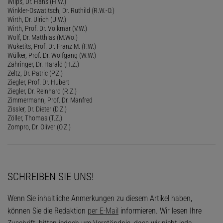
Wilps, Dr. Hans (H.W.)
Winkler-Oswatitsch, Dr. Ruthild (R.W.-O.)
Wirth, Dr. Ulrich (U.W.)
Wirth, Prof. Dr. Volkmar (V.W.)
Wolf, Dr. Matthias (M.Wo.)
Wuketits, Prof. Dr. Franz M. (F.W.)
Wülker, Prof. Dr. Wolfgang (W.W.)
Zähringer, Dr. Harald (H.Z.)
Zeltz, Dr. Patric (P.Z.)
Ziegler, Prof. Dr. Hubert
Ziegler, Dr. Reinhard (R.Z.)
Zimmermann, Prof. Dr. Manfred
Zissler, Dr. Dieter (D.Z.)
Zöller, Thomas (T.Z.)
Zompro, Dr. Oliver (O.Z.)
SCHREIBEN SIE UNS!
Wenn Sie inhaltliche Anmerkungen zu diesem Artikel haben,
können Sie die Redaktion
per E-Mail
informieren. Wir lesen Ihre