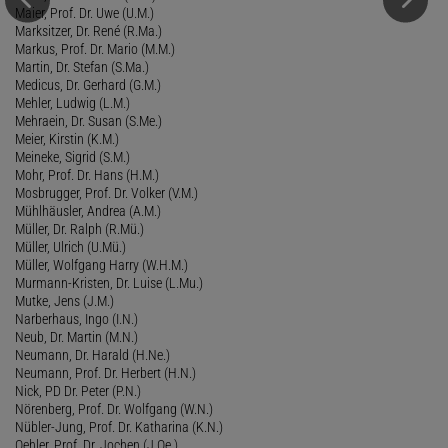
Maier, Prof. Dr. Uwe (U.M.)
Marksitzer, Dr. René (R.Ma.)
Markus, Prof. Dr. Mario (M.M.)
Martin, Dr. Stefan (S.Ma.)
Medicus, Dr. Gerhard (G.M.)
Mehler, Ludwig (L.M.)
Mehraein, Dr. Susan (S.Me.)
Meier, Kirstin (K.M.)
Meineke, Sigrid (S.M.)
Mohr, Prof. Dr. Hans (H.M.)
Mosbrugger, Prof. Dr. Volker (V.M.)
Mühlhäusler, Andrea (A.M.)
Müller, Dr. Ralph (R.Mü.)
Müller, Ulrich (U.Mü.)
Müller, Wolfgang Harry (W.H.M.)
Murmann-Kristen, Dr. Luise (L.Mu.)
Mutke, Jens (J.M.)
Narberhaus, Ingo (I.N.)
Neub, Dr. Martin (M.N.)
Neumann, Dr. Harald (H.Ne.)
Neumann, Prof. Dr. Herbert (H.N.)
Nick, PD Dr. Peter (P.N.)
Nörenberg, Prof. Dr. Wolfgang (W.N.)
Nübler-Jung, Prof. Dr. Katharina (K.N.)
Oehler, Prof. Dr. Jochen (J.Oe.)