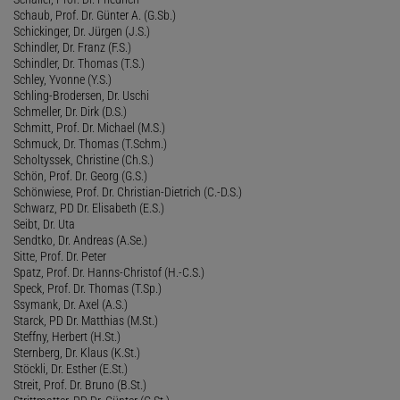
Schaub, Prof. Dr. Günter A. (G.Sb.)
Schickinger, Dr. Jürgen (J.S.)
Schindler, Dr. Franz (F.S.)
Schindler, Dr. Thomas (T.S.)
Schley, Yvonne (Y.S.)
Schling-Brodersen, Dr. Uschi
Schmeller, Dr. Dirk (D.S.)
Schmitt, Prof. Dr. Michael (M.S.)
Schmuck, Dr. Thomas (T.Schm.)
Scholtyssek, Christine (Ch.S.)
Schön, Prof. Dr. Georg (G.S.)
Schönwiese, Prof. Dr. Christian-Dietrich (C.-D.S.)
Schwarz, PD Dr. Elisabeth (E.S.)
Seibt, Dr. Uta
Sendtko, Dr. Andreas (A.Se.)
Sitte, Prof. Dr. Peter
Spatz, Prof. Dr. Hanns-Christof (H.-C.S.)
Speck, Prof. Dr. Thomas (T.Sp.)
Ssymank, Dr. Axel (A.S.)
Starck, PD Dr. Matthias (M.St.)
Steffny, Herbert (H.St.)
Sternberg, Dr. Klaus (K.St.)
Stöckli, Dr. Esther (E.St.)
Streit, Prof. Dr. Bruno (B.St.)