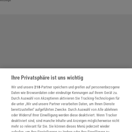
Anzeige
Ihre Privatsphäre ist uns wichtig
Wir und unsere
218
-Partner speichern und greifen auf personenbezogene
Daten wie Browserdaten oder eindeutige Kennungen auf Ihrem Gerät zu.
Durch Auswahl von Akzeptieren aktivieren Sie Tracking-Technologien für
die unter „Wir und unsere Partner verarbeiten Daten, um Ihnen Dienste
bereitzustellen“ aufgeführten Zwecke. Durch Auswahl von Alle ablehnen
oder Widerruf Ihrer Einwilligung werden diese deaktiviert. Wenn Tracker
deaktiviert sind, sind manche Inhalte und Anzeigen möglicherweise nicht
SPONSORED
mehr so relevant für Sie. Sie können dieses Menü jederzeit wieder
PARTNERINHALTE
aufrufen, um Ihre Einstellungen zu ändern oder Ihre Einwilligung zu