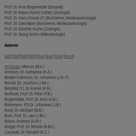
Prof. Dr. Arno Bogenrieder (Botanik)
Prof. Dr. Klaus-Günter Collatz (Zoologie)
Prof. Dr. Hans Kössel (†) (Biochemie, Molekularbiologie)
Prof. Dr. Uwe Maier (Biochemie, Molekularbiologie)
Prof. Dr. Günther Osche (Zoologie)
Prof. Dr. Georg Schön (Mikrobiologie)
Autoren
[
abc
] [
def
] [
ghi
] [
jkl
] [
mno
] [
pqr
] [
stuv
] [
wxyz
]
Anhäuser
, Marcus (M.A.)
Arnheim, Dr. Katharina (K.A.)
Becker-Follmann, Dr. Johannes (J.B.-F.)
Bensel, Dr. Joachim (J.Be.)
Bergfeld (†), Dr. Rainer (R.B.)
Berthold, Prof. Dr. Peter (P.B.)
Bogenrieder, Prof. Dr. Arno (A.B.)
Bohrmann, PD Dr. Johannes (J.B.)
Bonk, Dr. Michael (M.B.)
Born, Prof. Dr. Jan (J.Bo.)
Braun, Andreas (A.Br.)
Bürger, Prof. Dr. Renate (R.Bü.)
Cassada, Dr. Randall (R.C.)