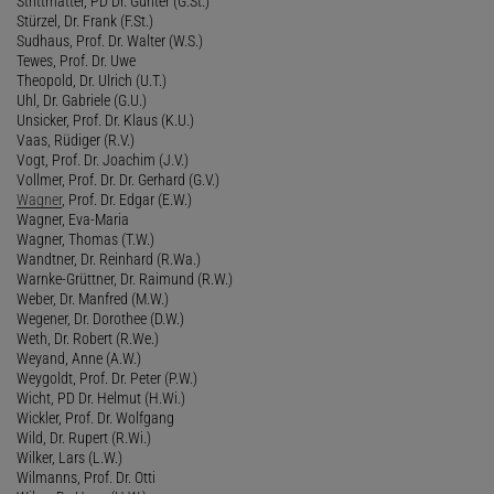
Strittmatter, PD Dr. Günter (G.St.)
Stürzel, Dr. Frank (F.St.)
Sudhaus, Prof. Dr. Walter (W.S.)
Tewes, Prof. Dr. Uwe
Theopold, Dr. Ulrich (U.T.)
Uhl, Dr. Gabriele (G.U.)
Unsicker, Prof. Dr. Klaus (K.U.)
Vaas, Rüdiger (R.V.)
Vogt, Prof. Dr. Joachim (J.V.)
Vollmer, Prof. Dr. Dr. Gerhard (G.V.)
Wagner
, Prof. Dr. Edgar (E.W.)
Wagner, Eva-Maria
Wagner, Thomas (T.W.)
Wandtner, Dr. Reinhard (R.Wa.)
Warnke-Grüttner, Dr. Raimund (R.W.)
Weber, Dr. Manfred (M.W.)
Wegener, Dr. Dorothee (D.W.)
Weth, Dr. Robert (R.We.)
Weyand, Anne (A.W.)
Weygoldt, Prof. Dr. Peter (P.W.)
Wicht, PD Dr. Helmut (H.Wi.)
Wickler, Prof. Dr. Wolfgang
Wild, Dr. Rupert (R.Wi.)
Wilker, Lars (L.W.)
Wilmanns, Prof. Dr. Otti