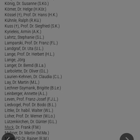
König, Dr. Susanne (S.Kö.)
Körner, Dr. Helge (H.Kör.)
Kössel (†), Prof. Dr. Hans (H.K.)
Kühnle, Ralph (R.Kü.)
Kuss (†), Prof. Dr. Siegfried (S.K.)
Kyrieleis, Armin (A.K.)
Lahrtz, Stephanie (S.L.)
Lamparski, Prof. Dr. Franz (F.L.)
Landgraf, Dr. Uta (U.L.)
Lange, Prof. Dr. Herbert (H.L.)
Lange, Jörg
Langer, Dr. Bernd (B.La.)
Larbolette, Dr. Oliver (O.L.)
Laurien-Kehnen, Dr. Claudia (C.L.)
Lay, Dr. Martin (M.L.)
Lechner-Ssymank, Brigitte (B.Le.)
Leinberger, Annette (A.L.)
Leven, Prof. Franz-Josef (F.J.L.)
Liedvogel, Prof. Dr. Bodo (B.L.)
Littke, Dr. habil. Walter (W.L.)
Loher, Prof. Dr. Werner (W.Lo.)
Lützenkirchen, Dr. Günter (G.L.)
Mack
, Dr. Frank (F.M.)
Mahner, Dr. Martin (M.Ma.)
Maier, PD Dr. Rainer (R.M.)