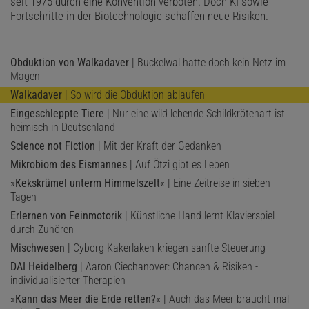
seit 1975 durch eine Konvention verboten. Doch KI sowie
Fortschritte in der Biotechnologie schaffen neue Risiken.
Obduktion von Walkadaver
| Buckelwal hatte doch kein Netz im
Magen
Walkadaver
| So wird die Obduktion ablaufen
Eingeschleppte Tiere
| Nur eine wild lebende Schildkrötenart ist
heimisch in Deutschland
Science not Fiction
| Mit der Kraft der Gedanken
Mikrobiom des Eismannes
| Auf Ötzi gibt es Leben
»Kekskrümel unterm Himmelszelt«
| Eine Zeitreise in sieben
Tagen
Erlernen von Feinmotorik
| Künstliche Hand lernt Klavierspiel
durch Zuhören
Mischwesen
| Cyborg-Kakerlaken kriegen sanfte Steuerung
DAI Heidelberg
| Aaron Ciechanover: Chancen & Risiken ­
individualisierter Therapien
»Kann das Meer die Erde retten?«
| Auch das Meer braucht mal