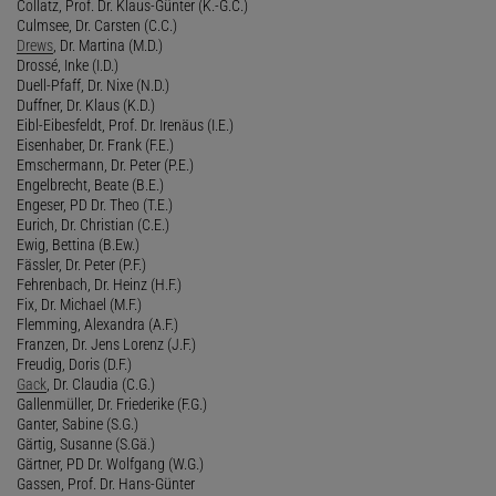
Collatz, Prof. Dr. Klaus-Günter (K.-G.C.)
Culmsee, Dr. Carsten (C.C.)
Drews
, Dr. Martina (M.D.)
Drossé, Inke (I.D.)
Duell-Pfaff, Dr. Nixe (N.D.)
Duffner, Dr. Klaus (K.D.)
Eibl-Eibesfeldt, Prof. Dr. Irenäus (I.E.)
Eisenhaber, Dr. Frank (F.E.)
Emschermann, Dr. Peter (P.E.)
Engelbrecht, Beate (B.E.)
Engeser, PD Dr. Theo (T.E.)
Eurich, Dr. Christian (C.E.)
Ewig, Bettina (B.Ew.)
Fässler, Dr. Peter (P.F.)
Fehrenbach, Dr. Heinz (H.F.)
Fix, Dr. Michael (M.F.)
Flemming, Alexandra (A.F.)
Franzen, Dr. Jens Lorenz (J.F.)
Freudig, Doris (D.F.)
Gack
, Dr. Claudia (C.G.)
Gallenmüller, Dr. Friederike (F.G.)
Ganter, Sabine (S.G.)
Gärtig, Susanne (S.Gä.)
Gärtner, PD Dr. Wolfgang (W.G.)
Gassen, Prof. Dr. Hans-Günter