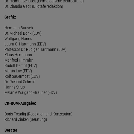
Dr. Helmut Genaust (Etymologische Bearbeitung)
Dr. Claudia Gack (Bildtafelredaktion)
Grafik:
Hermann Bausch
Dr. Michael Bonk (EDV)
Wolfgang Hanns
Laura C. Hartmann (EDV)
Professor Dr. Rüdiger Hartmann (EDV)
Klaus Hemmann
Manfred Himmler
Rudolf Kempf (EDV)
Martin Lay (EDV)
Rolf Sauermost (EDV)
Dr. Richard Schmid
Hanns Strub
Melanie Waigand-Brauner (EDV)
CD-ROM-Ausgabe:
Doris Freudig (Redaktion und Konzeption)
Richard Zinken (Beratung)
Berater