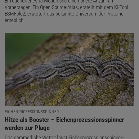
Ein quelloffenes KI-Modell und eine höhere Anzahl an
Vorhersagen: Ein Open-Source-Atlas, erstellt mit dem KI-Tool
ESMFold2, erweitert das bekannte Universum der Proteine
erheblich.
EICHENPROZESSIONSSPINNER
:
Hitze als Booster – Eichenprozessionsspinner
werden zur Plage
Das sommerliche Wetter lässt Eichenprozessionsspinner-