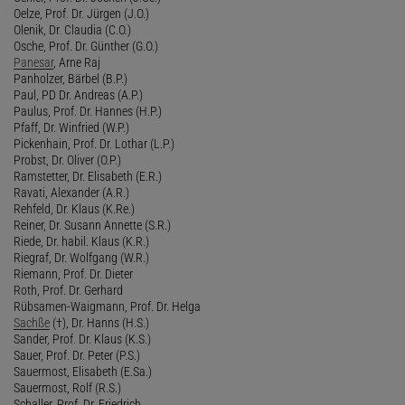
Oelze, Prof. Dr. Jürgen (J.O.)
Olenik, Dr. Claudia (C.O.)
Osche, Prof. Dr. Günther (G.O.)
Panesar
, Arne Raj
Panholzer, Bärbel (B.P.)
Paul, PD Dr. Andreas (A.P.)
Paulus, Prof. Dr. Hannes (H.P.)
Pfaff, Dr. Winfried (W.P.)
Pickenhain, Prof. Dr. Lothar (L.P.)
Probst, Dr. Oliver (O.P.)
Ramstetter, Dr. Elisabeth (E.R.)
Ravati, Alexander (A.R.)
Rehfeld, Dr. Klaus (K.Re.)
Reiner, Dr. Susann Annette (S.R.)
Riede, Dr. habil. Klaus (K.R.)
Riegraf, Dr. Wolfgang (W.R.)
Riemann, Prof. Dr. Dieter
Roth, Prof. Dr. Gerhard
Rübsamen-Waigmann, Prof. Dr. Helga
Sachße
(†), Dr. Hanns (H.S.)
Sander, Prof. Dr. Klaus (K.S.)
Sauer, Prof. Dr. Peter (P.S.)
Sauermost, Elisabeth (E.Sa.)
Sauermost, Rolf (R.S.)
Schaller, Prof. Dr. Friedrich