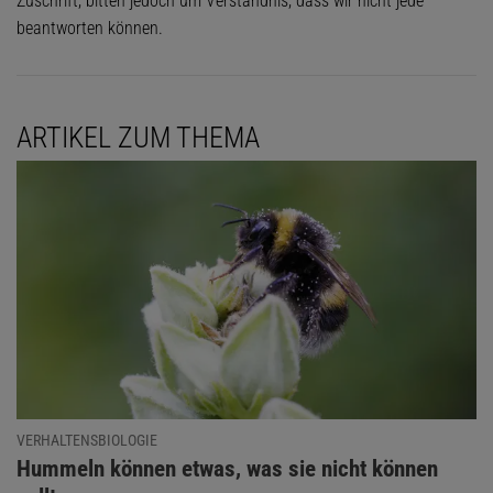
Zuschrift, bitten jedoch um Verständnis, dass wir nicht jede
beantworten können.
ARTIKEL ZUM THEMA
VERHALTENSBIOLOGIE
:
Hummeln können etwas, was sie nicht können