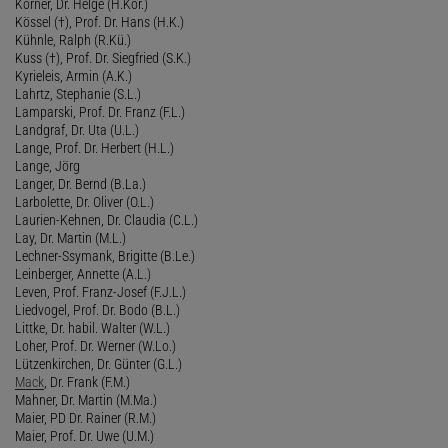
Körner, Dr. Helge (H.Kör.)
Kössel (†), Prof. Dr. Hans (H.K.)
Kühnle, Ralph (R.Kü.)
Kuss (†), Prof. Dr. Siegfried (S.K.)
Kyrieleis, Armin (A.K.)
Lahrtz, Stephanie (S.L.)
Lamparski, Prof. Dr. Franz (F.L.)
Landgraf, Dr. Uta (U.L.)
Lange, Prof. Dr. Herbert (H.L.)
Lange, Jörg
Langer, Dr. Bernd (B.La.)
Larbolette, Dr. Oliver (O.L.)
Laurien-Kehnen, Dr. Claudia (C.L.)
Lay, Dr. Martin (M.L.)
Lechner-Ssymank, Brigitte (B.Le.)
Leinberger, Annette (A.L.)
Leven, Prof. Franz-Josef (F.J.L.)
Liedvogel, Prof. Dr. Bodo (B.L.)
Littke, Dr. habil. Walter (W.L.)
Loher, Prof. Dr. Werner (W.Lo.)
Lützenkirchen, Dr. Günter (G.L.)
Mack
, Dr. Frank (F.M.)
Mahner, Dr. Martin (M.Ma.)
Maier, PD Dr. Rainer (R.M.)
Maier, Prof. Dr. Uwe (U.M.)