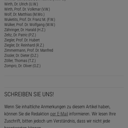
Wirth, Dr. Ulrich (U.W.)
Wirth, Prof. Dr. Volkmar (V.W.)
Wolf, Dr. Matthias (M.Wo.)
Wuketits, Prof. Dr. Franz M. (F.W.)
Wülker, Prof. Dr. Wolfgang (W.W.)
Zähringer, Dr. Harald (H.Z.)
Zeltz, Dr. Patric (P.Z.)
Ziegler, Prof. Dr. Hubert
Ziegler, Dr. Reinhard (R.Z.)
Zimmermann, Prof. Dr. Manfred
Zissler, Dr. Dieter (D.Z.)
Zöller, Thomas (T.Z.)
Zompro, Dr. Oliver (O.Z.)
SCHREIBEN SIE UNS!
Wenn Sie inhaltliche Anmerkungen zu diesem Artikel haben,
können Sie die Redaktion
per E-Mail
informieren. Wir lesen Ihre
Zuschrift, bitten jedoch um Verständnis, dass wir nicht jede