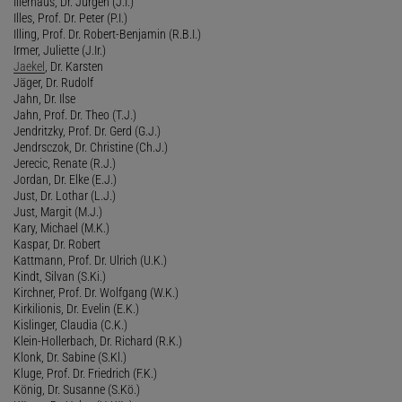
Illerhaus, Dr. Jürgen (J.I.)
Illes, Prof. Dr. Peter (P.I.)
Illing, Prof. Dr. Robert-Benjamin (R.B.I.)
Irmer, Juliette (J.Ir.)
Jaekel
, Dr. Karsten
Jäger, Dr. Rudolf
Jahn, Dr. Ilse
Jahn, Prof. Dr. Theo (T.J.)
Jendritzky, Prof. Dr. Gerd (G.J.)
Jendrsczok, Dr. Christine (Ch.J.)
Jerecic, Renate (R.J.)
Jordan, Dr. Elke (E.J.)
Just, Dr. Lothar (L.J.)
Just, Margit (M.J.)
Kary, Michael (M.K.)
Kaspar, Dr. Robert
Kattmann, Prof. Dr. Ulrich (U.K.)
Kindt, Silvan (S.Ki.)
Kirchner, Prof. Dr. Wolfgang (W.K.)
Kirkilionis, Dr. Evelin (E.K.)
Kislinger, Claudia (C.K.)
Klein-Hollerbach, Dr. Richard (R.K.)
Klonk, Dr. Sabine (S.Kl.)
Kluge, Prof. Dr. Friedrich (F.K.)
König, Dr. Susanne (S.Kö.)