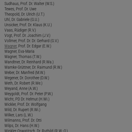
Sudhaus, Prof. Dr. Walter (W.S.)
Tewes, Prof. Dr. Uwe
Theopold, Dr. Ulrich (U.T.)
Uhl, Dr. Gabriele (G.U.)
Unsicker, Prof. Dr. Klaus (K.U.)
Vaas, Rüdiger (R.V.)
Vogt, Prof. Dr. Joachim (J.V.)
Vollmer, Prof. Dr. Dr. Gerhard (G.V.)
Wagner
, Prof. Dr. Edgar (E.W.)
Wagner, Eva-Maria
Wagner, Thomas (T.W.)
Wandtner, Dr. Reinhard (R.Wa.)
Warnke-Grüttner, Dr. Raimund (R.W.)
Weber, Dr. Manfred (M.W.)
Wegener, Dr. Dorothee (D.W.)
Weth, Dr. Robert (R.We.)
Weyand, Anne (A.W.)
Weygoldt, Prof. Dr. Peter (P.W.)
Wicht, PD Dr. Helmut (H.Wi.)
Wickler, Prof. Dr. Wolfgang
Wild, Dr. Rupert (R.Wi.)
Wilker, Lars (L.W.)
Wilmanns, Prof. Dr. Otti
Wilps, Dr. Hans (H.W.)
Winkler-Oswatitsch, Dr. Ruthild (R.W.-O.)