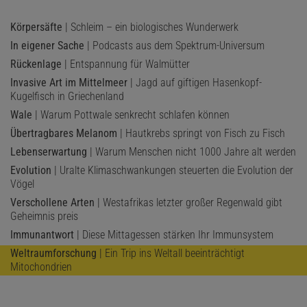
Körpersäfte
| Schleim – ein biologisches Wunderwerk
In eigener Sache
| Podcasts aus dem Spektrum-Universum
Rückenlage
| Entspannung für Walmütter
Invasive Art im Mittelmeer
| Jagd auf giftigen Hasenkopf-
Kugelfisch in Griechenland
Wale
| Warum Pottwale senkrecht schlafen können
Übertragbares Melanom
| Hautkrebs springt von Fisch zu Fisch
Lebenserwartung
| Warum Menschen nicht 1000 Jahre alt werden
Evolution
| Uralte Klimaschwankungen steuerten die Evolution der
Vögel
Verschollene Arten
| Westafrikas letzter großer Regenwald gibt
Geheimnis preis
Immunantwort
| Diese Mittagessen stärken Ihr Immunsystem
Weltraumforschung
| Ein Trip ins Weltall beeinträchtigt
Mitochondrien