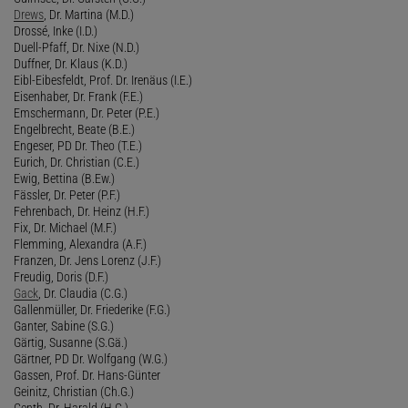
Drews
, Dr. Martina (M.D.)
Drossé, Inke (I.D.)
Duell-Pfaff, Dr. Nixe (N.D.)
Duffner, Dr. Klaus (K.D.)
Eibl-Eibesfeldt, Prof. Dr. Irenäus (I.E.)
Eisenhaber, Dr. Frank (F.E.)
Emschermann, Dr. Peter (P.E.)
Engelbrecht, Beate (B.E.)
Engeser, PD Dr. Theo (T.E.)
Eurich, Dr. Christian (C.E.)
Ewig, Bettina (B.Ew.)
Fässler, Dr. Peter (P.F.)
Fehrenbach, Dr. Heinz (H.F.)
Fix, Dr. Michael (M.F.)
Flemming, Alexandra (A.F.)
Franzen, Dr. Jens Lorenz (J.F.)
Freudig, Doris (D.F.)
Gack
, Dr. Claudia (C.G.)
Gallenmüller, Dr. Friederike (F.G.)
Ganter, Sabine (S.G.)
Gärtig, Susanne (S.Gä.)
Gärtner, PD Dr. Wolfgang (W.G.)
Gassen, Prof. Dr. Hans-Günter
Geinitz, Christian (Ch.G.)
Genth, Dr. Harald (H.G.)