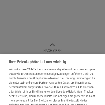
NACH OBEN
Ihre Privatsphäre ist uns wichtig
Für Sie im Spektrum-Shop und am Kiosk:
Wir und unsere
218
-Partner speichern und greifen auf personenbezogene
Daten wie Browserdaten oder eindeutige Kennungen auf Ihrem Gerät zu.
Durch Auswahl von Akzeptieren aktivieren Sie Tracking-Technologien für
die unter „Wir und unsere Partner verarbeiten Daten, um Ihnen Dienste
bereitzustellen“ aufgeführten Zwecke. Durch Auswahl von Alle ablehnen
oder Widerruf Ihrer Einwilligung werden diese deaktiviert. Wenn Tracker
deaktiviert sind, sind manche Inhalte und Anzeigen möglicherweise nicht
mehr so relevant für Sie. Sie können dieses Menü jederzeit wieder
aufrufen, um Ihre Einstellungen zu ändern oder Ihre Einwilligung zu