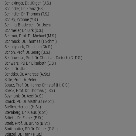
Schickinger, Dr. Jürgen (J.S.)
Schindler, Dr. Franz (F.S.)
Schindler, Dr. Thomas (T.S.)
Schley, Yvonne (Y.S.)
Schling-Brodersen, Dr. Uschi
Schmeller, Dr. Dirk (D.S.)
Schmitt, Prof. Dr. Michael (M.S.)
Schmuck, Dr. Thomas (T.Schm.)
Scholtyssek, Christine (Ch.S.)
Schön, Prof. Dr. Georg (G.S.)
Schönwiese, Prof. Dr. Christian-Dietrich (C.-D.S.)
Schwarz, PD Dr. Elisabeth (E.S.)
Seibt, Dr. Uta
Sendtko, Dr. Andreas (A.Se.)
Sitte, Prof. Dr. Peter
Spatz, Prof. Dr. Hanns-Christof (H.-C.S.)
Speck, Prof. Dr. Thomas (T.Sp.)
Ssymank, Dr. Axel (A.S.)
Starck, PD Dr. Matthias (M.St.)
Steffny, Herbert (H.St.)
Sternberg, Dr. Klaus (K.St.)
Stöckli, Dr. Esther (E.St.)
Streit, Prof. Dr. Bruno (B.St.)
Strittmatter, PD Dr. Günter (G.St.)
Stürzel, Dr. Frank (F.St.)