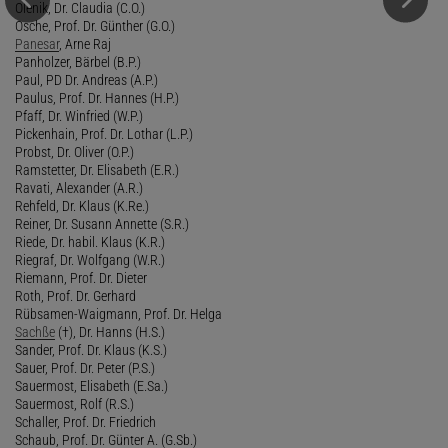
Olenik, Dr. Claudia (C.O.)
Osche, Prof. Dr. Günther (G.O.)
Panesar
, Arne Raj
Panholzer, Bärbel (B.P.)
Paul, PD Dr. Andreas (A.P.)
Paulus, Prof. Dr. Hannes (H.P.)
Pfaff, Dr. Winfried (W.P.)
Pickenhain, Prof. Dr. Lothar (L.P.)
Probst, Dr. Oliver (O.P.)
Ramstetter, Dr. Elisabeth (E.R.)
Ravati, Alexander (A.R.)
Rehfeld, Dr. Klaus (K.Re.)
Reiner, Dr. Susann Annette (S.R.)
Riede, Dr. habil. Klaus (K.R.)
Riegraf, Dr. Wolfgang (W.R.)
Riemann, Prof. Dr. Dieter
Roth, Prof. Dr. Gerhard
Rübsamen-Waigmann, Prof. Dr. Helga
Sachße
(†), Dr. Hanns (H.S.)
Sander, Prof. Dr. Klaus (K.S.)
Sauer, Prof. Dr. Peter (P.S.)
Sauermost, Elisabeth (E.Sa.)
Sauermost, Rolf (R.S.)
Schaller, Prof. Dr. Friedrich
Schaub, Prof. Dr. Günter A. (G.Sb.)