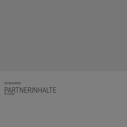
SPONSORED
PARTNERINHALTE
Anzeige