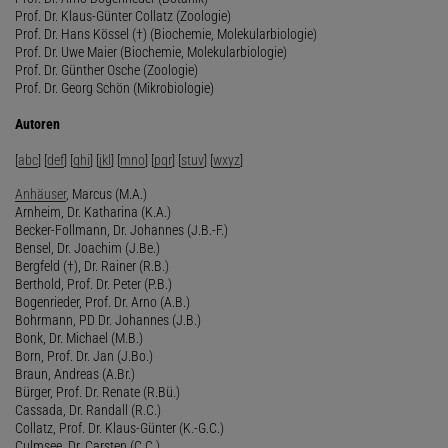
Prof. Dr. Klaus-Günter Collatz (Zoologie)
Prof. Dr. Hans Kössel (†) (Biochemie, Molekularbiologie)
Prof. Dr. Uwe Maier (Biochemie, Molekularbiologie)
Prof. Dr. Günther Osche (Zoologie)
Prof. Dr. Georg Schön (Mikrobiologie)
Autoren
[
abc
] [
def
] [
ghi
] [
jkl
] [
mno
] [
pqr
] [
stuv
] [
wxyz
]
Anhäuser
, Marcus (M.A.)
Arnheim, Dr. Katharina (K.A.)
Becker-Follmann, Dr. Johannes (J.B.-F.)
Bensel, Dr. Joachim (J.Be.)
Bergfeld (†), Dr. Rainer (R.B.)
Berthold, Prof. Dr. Peter (P.B.)
Bogenrieder, Prof. Dr. Arno (A.B.)
Bohrmann, PD Dr. Johannes (J.B.)
Bonk, Dr. Michael (M.B.)
Born, Prof. Dr. Jan (J.Bo.)
Braun, Andreas (A.Br.)
Bürger, Prof. Dr. Renate (R.Bü.)
Cassada, Dr. Randall (R.C.)
Collatz, Prof. Dr. Klaus-Günter (K.-G.C.)
Culmsee, Dr. Carsten (C.C.)