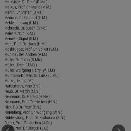
Marksitzer, Dr. René (R.Ma.)
Markus, Prof. Dr. Mario (M.M.)
Martin, Dr. Stefan (S.Ma.)
Medicus, Dr. Gerhard (G.M.)
Mehler, Ludwig (L.M.)
Mehraein, Dr. Susan (S.Me.)
Meier, Kirstin (K.M.)
Meineke, Sigrid (S.M.)
Mohr, Prof. Dr. Hans (H.M.)
Mosbrugger, Prof. Dr. Volker (V.M.)
Mühlhäusler, Andrea (A.M.)
Müller, Dr. Ralph (R.Mü.)
Müller, Ulrich (U.Mü.)
Müller, Wolfgang Harry (W.H.M.)
Murmann-Kristen, Dr. Luise (L.Mu.)
Mutke, Jens (J.M.)
Narberhaus, Ingo (I.N.)
Neub, Dr. Martin (M.N.)
Neumann, Dr. Harald (H.Ne.)
Neumann, Prof. Dr. Herbert (H.N.)
Nick, PD Dr. Peter (P.N.)
Nörenberg, Prof. Dr. Wolfgang (W.N.)
Nübler-Jung, Prof. Dr. Katharina (K.N.)
Oehler, Prof. Dr. Jochen (J.Oe.)
Oelze, Prof. Dr. Jürgen (J.O.)