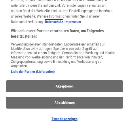
WEITERE NEUERSCHEINUNGEN
SPEKTRUM SHOP
widerrufen, indem Sie auf den Link Voreinstellungen verwalten am
unteren Rand der Webseite klicken. Ihre Einstellungen gelten innerhalb
unseres Website. Weitere Informationen finden Sie in unserer
Datenschutzerklärung.
Datenschutz
Impressum
Spektrum
.de-Newsletter abonnieren
Wir und unsere Partner verarbeiten Daten, um Folgendes
bereitzustellen:
JETZT ANMELDEN!
Verwendung genauer Standortdaten. Endgeräteeigenschaften zur
Identifikation aktiv abfragen. Speichern von oder Zugriff auf
Sie können unsere Newsletter jederzeit wieder abbestellen. Infos zu unserem Umgang
Informationen auf einem Endgerät. Personalisierte Werbung und Inhalte,
mit Ihren personenbezogenen Daten finden Sie in unserer
Datenschutzerklärung
.
Messung von Werbeleistung und der Performance von Inhalten,
Zielgruppenforschung sowie Entwicklung und Verbesserung von
Angeboten.
Liste der Partner (Lieferanten)
SERVICES
Newsletter
Akzeptieren
Kontakt
Spektrum Shop
Im Handel kaufen
Alle ablehnen
Presse
Verträge kündigen
Zwecke anzeigen
Widerruf