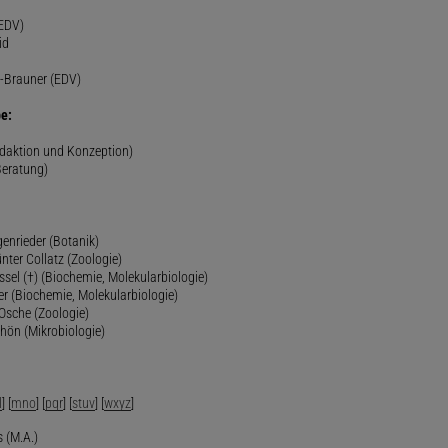
(EDV)
id
-Brauner (EDV)
e:
edaktion und Konzeption)
Beratung)
genrieder (Botanik)
ünter Collatz (Zoologie)
ssel (†) (Biochemie, Molekularbiologie)
er (Biochemie, Molekularbiologie)
 Osche (Zoologie)
chön (Mikrobiologie)
l
] [
mno
] [
pqr
] [
stuv
] [
wxyz
]
 (M.A.)