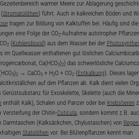
m Gezeitenbereich warmer Meere zur Ablagerung geschicht
 (
Stromatolithen
) führt. Auch in kalkreichen Böden und W
ose
tragen zur Bildung von Kalktuffen bei. Häufig sind die
ungen eine Folge der CO
-Aufnahme autotropher Pflanzen
2
 CO
(
Kohlendioxid
) aus dem Wasser bei der
Photosynthe
2
des im Quellwasser enthaltenen gut löslichen Calciumbicar
drogencarbonat, Ca(HCO
)
) das schwerlösliche Calciumc
3
2
a(HCO
)
→ CaCO
+ H
O + CO
(
Entkalkung
). Dieses lager
3
2
3
2
2
lcitkriställchen auf den Pflanzen ab. Kalk dient vielen O
ls Gerüstsubstanz für Exoskelette, Skelette (auch die Min
n
enthält Kalk), Schalen und Panzer oder bei
Krebstieren
z
 Versteifung der Chitin-
Cuticula
, sondern kommt z.B. auc
en Darmtaschen (Kalksäckchen, Chylustaschen) von
Regen
khaltigen
Statolithen
vor. Bei Blütenpflanzen kennt man