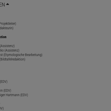
EN
rojektleiter)
dakteurin)
ktion
(Assistenz)
ko (Assistenz)
st (Etymologische Bearbeitung)
(Bildtafelredaktion)
h
 (EDV)
nn (EDV)
diger Hartmann (EDV)
r
DV)