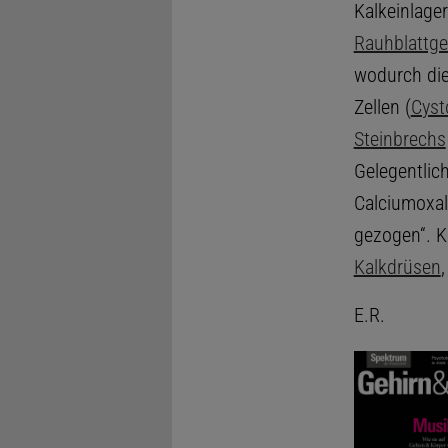
Kalkeinlage
Rauhblattg
wodurch die
Zellen (
Cyst
Steinbrechs
Gelegentlich
Calciumoxal
gezogen“. K
Kalkdrüsen
E.R.