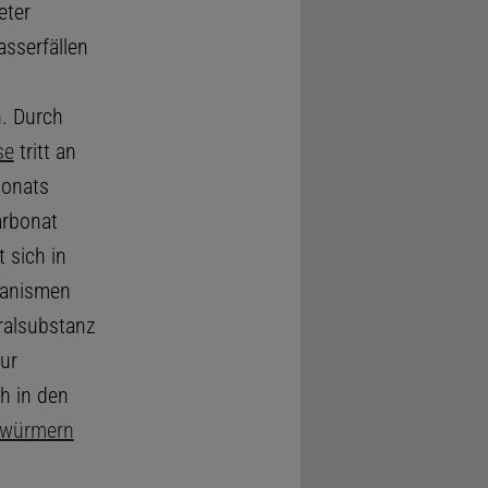
eter
asserfällen
. Durch
se
tritt an
bonats
arbonat
t sich in
rganismen
eralsubstanz
ur
h in den
würmern