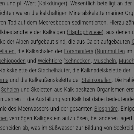
en und pH-Wert (
Kalkdünger
). Wesentlich beteiligt an de
ichten waren die kalkhaltigen Mineralskelette mariner Or
ren Tod auf dem Meeresboden sedimentierten. Hierzu zäh
lkbestandteile der Kalkalgen (
Haptophyceae
), aus denen 
ke der Alpen aufgebaut sind, die aus Calcit aufgebauten
ellaten
, die Kalkschalen der
Foraminifera
(
Nummuliten
im 
achiopoden
und
Weichtiere
(
Schnecken
,
Muscheln
,
Musch
 Kalkskelette der
Stachelhäuter
, die Kalknadelskelette der
mme
und die Kalkaußenskelette der
Steinkorallen
. Die Fähi
n
Schalen
und Skeletten aus Kalk besitzen Organismen erst
en Jahren – die Ausfällung von Kalk hat dabei bedeutende
emie des Meerwassers und der gesamten
Biosphäre
. Einig
ien
vermögen Kalkgestein aufzulösen, bei anderen lagert 
rtscheiden ab, was im Süßwasser zur Bildung von Seekrei