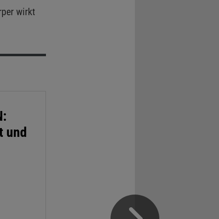
per wirkt
N:
t und