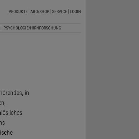
PRODUKTE
ABO/SHOP
SERVICE
LOGIN
PSYCHOLOGIE/HIRNFORSCHUNG
örendes, in
en,
nlösliches
ns
lische