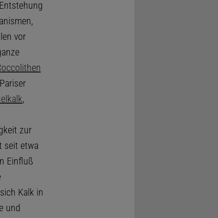
r Entstehung
ganismen,
len vor
ganze
Coccolithen
Pariser
elkalk
,
gkeit zur
 seit etwa
n Einfluß
e
sich Kalk in
de und