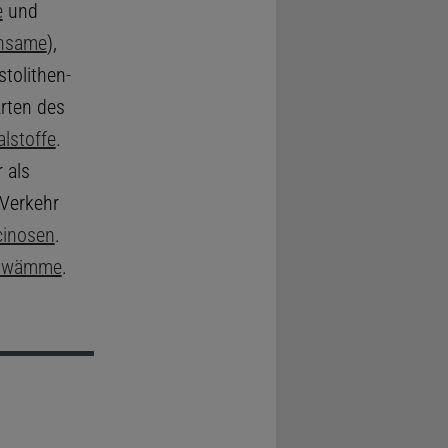
e
und
insame
),
tolithen-
Arten des
alstoffe
.
r als
 Verkehr
cinosen
.
hwämme
.