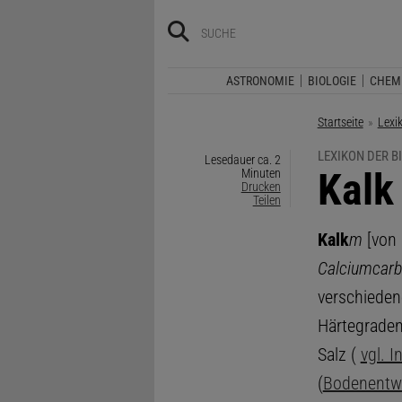
ASTRONOMIE
BIOLOGIE
CHEM
Startseite
Lexi
LEXIKON DER B
Lesedauer ca. 2
:
Kalk
Minuten
Drucken
Teilen
Kalk
m
[von l
Calciumcarb
verschiede
Härtegraden
Salz (
vgl. I
(
Bodenentw