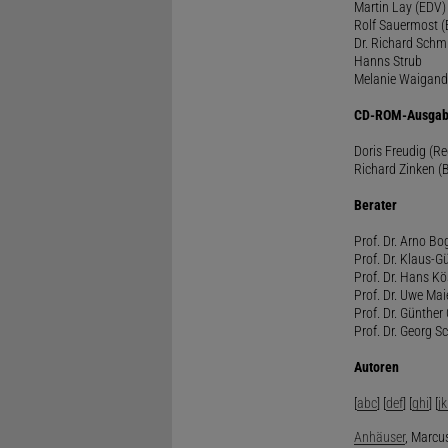
Martin Lay (EDV)
Rolf Sauermost 
Dr. Richard Schm
Hanns Strub
Melanie Waigand
CD-ROM-Ausgab
Doris Freudig (R
Richard Zinken (
Berater
Prof. Dr. Arno Bo
Prof. Dr. Klaus-G
Prof. Dr. Hans Kö
Prof. Dr. Uwe Mai
Prof. Dr. Günther
Prof. Dr. Georg S
Autoren
[
abc
] [
def
] [
ghi
] [
jk
Anhäuser
, Marcus