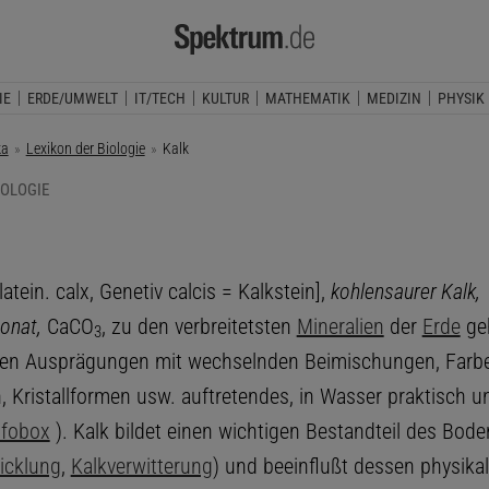
IE
ERDE/UMWELT
IT/TECH
KULTUR
MATHEMATIK
MEDIZIN
PHYSIK
ka
Lexikon der Biologie
Aktuelle Seite:
Kalk
IOLOGIE
atein. calx, Genetiv calcis = Kalkstein],
kohlensaurer Kalk,
onat,
CaCO
, zu den verbreitetsten
Mineralien
der
Erde
geh
3
nen Ausprägungen mit wechselnden Beimischungen, Farb
, Kristallformen usw. auftretendes, in Wasser praktisch u
nfobox
). Kalk bildet einen wichtigen Bestandteil des Bode
icklung
,
Kalkverwitterung
) und beeinflußt dessen physika