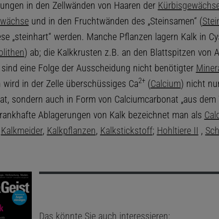
rungen in den Zellwänden von Haaren der
Kürbisgewächs
ewächse
und in den Fruchtwänden des „Steinsamen“ (
Ste
se „steinhart“ werden. Manche Pflanzen lagern Kalk in Cys
olithen
) ab; die Kalkkrusten z.B. an den Blattspitzen von 
sind eine Folge der Ausscheidung nicht benötigter
Miner
2+
 wird in der Zelle überschüssiges Ca
(
Calcium
) nicht nu
at, sondern auch in Form von Calciumcarbonat „aus dem
rankhafte Ablagerungen von Kalk bezeichnet man als
Cal
,
Kalkmeider
,
Kalkpflanzen
,
Kalkstickstoff
;
Hohltiere II
,
Sc
Das könnte Sie auch interessieren: