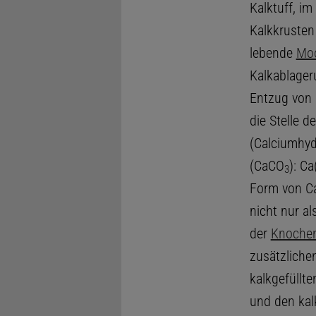
Kalktuff, i
Kalkkrusten
lebende
Mo
Kalkablager
Entzug von
die Stelle 
(Calciumhy
(CaCO
): C
3
Form von Ca
nicht nur a
der
Knoche
zusätzlichen
kalkgefüllt
und den kal