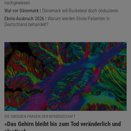
nachgewiesen
Wal vor Dänemark
| Dänemark will Buckelwal doch obduzieren
Ebola-Ausbruch 2026
| Warum werden Ebola-Patienten in
Deutschland behandelt?
DIE GROSSEN FRAGEN DER WISSENSCHAFT
:
»Das Gehirn bleibt bis zum Tod veränderlich und