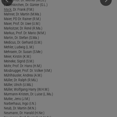
Lützenkirchen, Dr. Günter (G.L.)
Mack
, Dr. Frank (F.M.)
Mahner, Dr. Martin (M.Ma.)
Maier, PD Dr. Rainer (R.M.)
Maier, Prof. Dr. Uwe (U.M.)
Marksitzer, Dr. René (R.Ma.)
Markus, Prof. Dr. Mario (M.M.)
Martin, Dr. Stefan (S.Ma.)
Medicus, Dr. Gerhard (G.M.)
Mehler, Ludwig (L.M.)
Mehraein, Dr. Susan (S.Me.)
Meier, Kirstin (K.M.)
Meineke, Sigrid (S.M.)
Mohr, Prof. Dr. Hans (H.M.)
Mosbrugger, Prof. Dr. Volker (V.M.)
Mühlhäusler, Andrea (A.M.)
Müller, Dr. Ralph (R.Mü.)
Müller, Ulrich (U.Mü.)
Müller, Wolfgang Harry (W.H.M.)
Murmann-Kristen, Dr. Luise (L.Mu.)
Mutke, Jens (J.M.)
Narberhaus, Ingo (I.N.)
Neub, Dr. Martin (M.N.)
Neumann, Dr. Harald (H.Ne.)