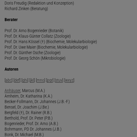
Doris Freudig (Redaktion und Konzeption)
Richard Zinken (Beratung)
Berater
Prof. Dr. Arno Bogenrieder (Botanik)
Prof. Dr. Klaus-Günter Collatz (Zoologie)
Prof. Dr. Hans Kössel (†) (Biochemie, Molekularbiologie)
Prof. Dr. Uwe Maier (Biochemie, Molekularbiologie)
Prof. Dr. Günther Osche (Zoologie)
Prof. Dr. Georg Schön (Mikrobiologie)
Autoren
[
abc
] [
def
] [
ghi
] [
jkl
] [
mno
] [
pqr
] [
stuv
] [
wxyz
]
Anhäuser
, Marcus (M.A.)
Arnheim, Dr. Katharina (K.A.)
Becker-Follmann, Dr. Johannes (J.B.-F.)
Bensel, Dr. Joachim (J.Be.)
Bergfeld (†), Dr. Rainer (R.B.)
Berthold, Prof. Dr. Peter (P.B.)
Bogenrieder, Prof. Dr. Arno (A.B.)
Bohrmann, PD Dr. Johannes (J.B.)
Bonk, Dr. Michael (M.B.)