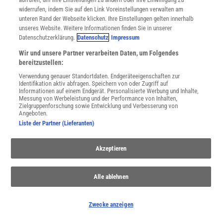
PARTNERINHALTE
widerrufen, indem Sie auf den Link Voreinstellungen verwalten am
Anzeige
unteren Rand der Webseite klicken. Ihre Einstellungen gelten innerhalb
unseres Website. Weitere Informationen finden Sie in unserer
Datenschutzerklärung.
Datenschutz
Impressum
Wir und unsere Partner verarbeiten Daten, um Folgendes
bereitzustellen:
Verwendung genauer Standortdaten. Endgeräteeigenschaften zur
Identifikation aktiv abfragen. Speichern von oder Zugriff auf
Informationen auf einem Endgerät. Personalisierte Werbung und Inhalte,
Messung von Werbeleistung und der Performance von Inhalten,
Zielgruppenforschung sowie Entwicklung und Verbesserung von
Angeboten.
Liste der Partner (Lieferanten)
Akzeptieren
Alle ablehnen
NACH OBEN
Zwecke anzeigen
Für Sie im Spektrum-Shop und am Kiosk: