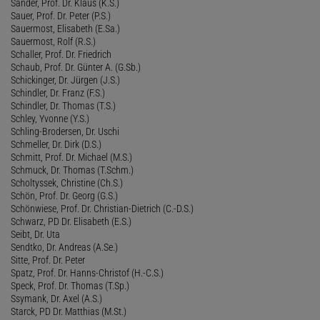
Sander, Prof. Dr. Klaus (K.S.)
Sauer, Prof. Dr. Peter (P.S.)
Sauermost, Elisabeth (E.Sa.)
Sauermost, Rolf (R.S.)
Schaller, Prof. Dr. Friedrich
Schaub, Prof. Dr. Günter A. (G.Sb.)
Schickinger, Dr. Jürgen (J.S.)
Schindler, Dr. Franz (F.S.)
Schindler, Dr. Thomas (T.S.)
Schley, Yvonne (Y.S.)
Schling-Brodersen, Dr. Uschi
Schmeller, Dr. Dirk (D.S.)
Schmitt, Prof. Dr. Michael (M.S.)
Schmuck, Dr. Thomas (T.Schm.)
Scholtyssek, Christine (Ch.S.)
Schön, Prof. Dr. Georg (G.S.)
Schönwiese, Prof. Dr. Christian-Dietrich (C.-D.S.)
Schwarz, PD Dr. Elisabeth (E.S.)
Seibt, Dr. Uta
Sendtko, Dr. Andreas (A.Se.)
Sitte, Prof. Dr. Peter
Spatz, Prof. Dr. Hanns-Christof (H.-C.S.)
Speck, Prof. Dr. Thomas (T.Sp.)
Ssymank, Dr. Axel (A.S.)
Starck, PD Dr. Matthias (M.St.)