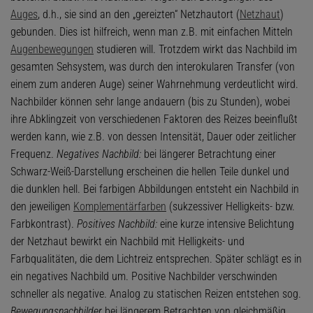
Auges
, d.h., sie sind an den „gereizten“ Netzhautort (
Netzhaut
)
gebunden. Dies ist hilfreich, wenn man z.B. mit einfachen Mitteln
Augenbewegungen
studieren will. Trotzdem wirkt das Nachbild im
gesamten Sehsystem, was durch den interokularen Transfer (von
einem zum anderen Auge) seiner Wahrnehmung verdeutlicht wird.
Nachbilder können sehr lange andauern (bis zu Stunden), wobei
ihre Abklingzeit von verschiedenen Faktoren des Reizes beeinflußt
werden kann, wie z.B. von dessen Intensität, Dauer oder zeitlicher
Frequenz.
Negatives Nachbild:
bei längerer Betrachtung einer
Schwarz-Weiß-Darstellung erscheinen die hellen Teile dunkel und
die dunklen hell. Bei farbigen Abbildungen entsteht ein Nachbild in
den jeweiligen
Komplementärfarben
(sukzessiver Helligkeits- bzw.
Farbkontrast).
Positives Nachbild:
eine kurze intensive Belichtung
der Netzhaut bewirkt ein Nachbild mit Helligkeits- und
Farbqualitäten, die dem Lichtreiz entsprechen. Später schlägt es in
ein negatives Nachbild um. Positive Nachbilder verschwinden
schneller als negative. Analog zu statischen Reizen entstehen sog.
Bewegungsnachbilder
bei längerem Betrachten von gleichmäßig