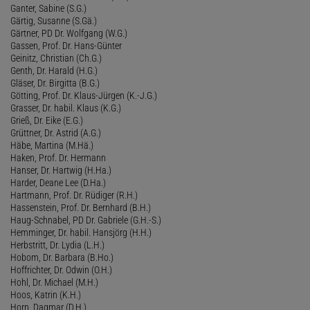
Ganter, Sabine (S.G.)
Gärtig, Susanne (S.Gä.)
Gärtner, PD Dr. Wolfgang (W.G.)
Gassen, Prof. Dr. Hans-Günter
Geinitz, Christian (Ch.G.)
Genth, Dr. Harald (H.G.)
Gläser, Dr. Birgitta (B.G.)
Götting, Prof. Dr. Klaus-Jürgen (K.-J.G.)
Grasser, Dr. habil. Klaus (K.G.)
Grieß, Dr. Eike (E.G.)
Grüttner, Dr. Astrid (A.G.)
Häbe, Martina (M.Hä.)
Haken, Prof. Dr. Hermann
Hanser, Dr. Hartwig (H.Ha.)
Harder, Deane Lee (D.Ha.)
Hartmann, Prof. Dr. Rüdiger (R.H.)
Hassenstein, Prof. Dr. Bernhard (B.H.)
Haug-Schnabel, PD Dr. Gabriele (G.H.-S.)
Hemminger, Dr. habil. Hansjörg (H.H.)
Herbstritt, Dr. Lydia (L.H.)
Hobom, Dr. Barbara (B.Ho.)
Hoffrichter, Dr. Odwin (O.H.)
Hohl, Dr. Michael (M.H.)
Hoos, Katrin (K.H.)
Horn, Dagmar (D.H.)