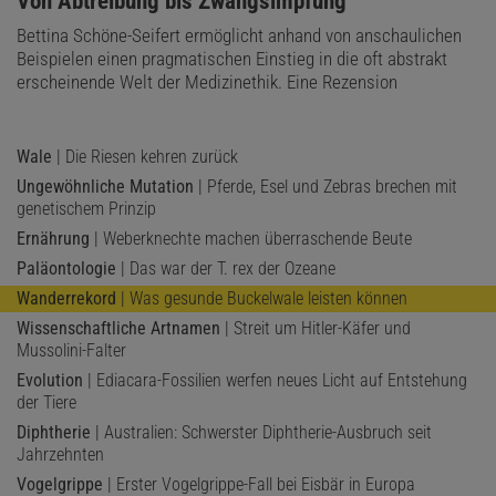
:
Von Abtreibung bis Zwangsimpfung
Bettina Schöne-Seifert ermöglicht anhand von anschaulichen
Beispielen einen pragmatischen Einstieg in die oft abstrakt
erscheinende Welt der Medizinethik. Eine Rezension
Wale
| Die Riesen kehren zurück
Ungewöhnliche Mutation
| Pferde, Esel und Zebras brechen mit
genetischem Prinzip
Ernährung
| Weberknechte machen überraschende Beute
Paläontologie
| Das war der T. rex der Ozeane
Wanderrekord
| Was gesunde Buckelwale leisten können
Wissenschaftliche Artnamen
| Streit um Hitler-Käfer und
Mussolini-Falter
Evolution
| Ediacara-Fossilien werfen neues Licht auf Entstehung
der Tiere
Diphtherie
| Australien: Schwerster Diphtherie-Ausbruch seit
Jahrzehnten
Vogelgrippe
| Erster Vogelgrippe-Fall bei Eisbär in Europa