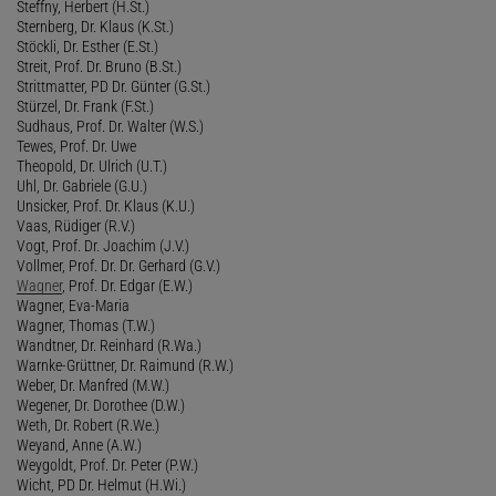
Steffny, Herbert (H.St.)
Sternberg, Dr. Klaus (K.St.)
Stöckli, Dr. Esther (E.St.)
Streit, Prof. Dr. Bruno (B.St.)
Strittmatter, PD Dr. Günter (G.St.)
Stürzel, Dr. Frank (F.St.)
Sudhaus, Prof. Dr. Walter (W.S.)
Tewes, Prof. Dr. Uwe
Theopold, Dr. Ulrich (U.T.)
Uhl, Dr. Gabriele (G.U.)
Unsicker, Prof. Dr. Klaus (K.U.)
Vaas, Rüdiger (R.V.)
Vogt, Prof. Dr. Joachim (J.V.)
Vollmer, Prof. Dr. Dr. Gerhard (G.V.)
Wagner
, Prof. Dr. Edgar (E.W.)
Wagner, Eva-Maria
Wagner, Thomas (T.W.)
Wandtner, Dr. Reinhard (R.Wa.)
Warnke-Grüttner, Dr. Raimund (R.W.)
Weber, Dr. Manfred (M.W.)
Wegener, Dr. Dorothee (D.W.)
Weth, Dr. Robert (R.We.)
Weyand, Anne (A.W.)
Weygoldt, Prof. Dr. Peter (P.W.)
Wicht, PD Dr. Helmut (H.Wi.)