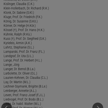
Kislinger, Claudia (C.K.)
Klein-Hollerbach, Dr. Richard (R.K.)
Klonk, Dr. Sabine (S.Kl.)
Kluge, Prof. Dr. Friedrich (F.K.)
König, Dr. Susanne (S.Kö.)
Körner, Dr. Helge (H.Kör.)
Kössel (†), Prof. Dr. Hans (H.K.)
Kühnle, Ralph (R.Kü.)
Kuss (†), Prof. Dr. Siegfried (S.K.)
Kyrieleis, Armin (A.K.)
Lahrtz, Stephanie (S.L.)
Lamparski, Prof. Dr. Franz (F.L.)
Landgraf, Dr. Uta (U.L.)
Lange, Prof. Dr. Herbert (H.L.)
Lange, Jörg
Langer, Dr. Bernd (B.La.)
Larbolette, Dr. Oliver (O.L.)
Laurien-Kehnen, Dr. Claudia (C.L.)
Lay, Dr. Martin (M.L.)
Lechner-Ssymank, Brigitte (B.Le.)
Leinberger, Annette (A.L.)
Leven, Prof. Franz-Josef (F.J.L.)
Liedvogel, Prof. Dr. Bodo (B.L.)
Littke, Dr. habil. Walter (W.L.)
Loher, Prof. Dr. Werner (W.Lo.)