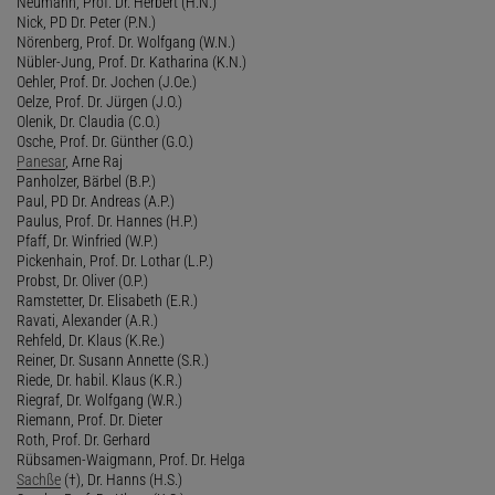
Neumann, Prof. Dr. Herbert (H.N.)
Nick, PD Dr. Peter (P.N.)
Nörenberg, Prof. Dr. Wolfgang (W.N.)
Nübler-Jung, Prof. Dr. Katharina (K.N.)
Oehler, Prof. Dr. Jochen (J.Oe.)
Oelze, Prof. Dr. Jürgen (J.O.)
Olenik, Dr. Claudia (C.O.)
Osche, Prof. Dr. Günther (G.O.)
Panesar
, Arne Raj
Panholzer, Bärbel (B.P.)
Paul, PD Dr. Andreas (A.P.)
Paulus, Prof. Dr. Hannes (H.P.)
Pfaff, Dr. Winfried (W.P.)
Pickenhain, Prof. Dr. Lothar (L.P.)
Probst, Dr. Oliver (O.P.)
Ramstetter, Dr. Elisabeth (E.R.)
Ravati, Alexander (A.R.)
Rehfeld, Dr. Klaus (K.Re.)
Reiner, Dr. Susann Annette (S.R.)
Riede, Dr. habil. Klaus (K.R.)
Riegraf, Dr. Wolfgang (W.R.)
Riemann, Prof. Dr. Dieter
Roth, Prof. Dr. Gerhard
Rübsamen-Waigmann, Prof. Dr. Helga
Sachße
(†), Dr. Hanns (H.S.)