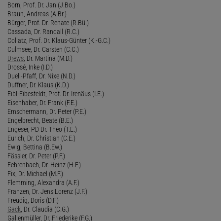
Born, Prof. Dr. Jan (J.Bo.)
Braun, Andreas (A.Br.)
Bürger, Prof. Dr. Renate (R.Bü.)
Cassada, Dr. Randall (R.C.)
Collatz, Prof. Dr. Klaus-Günter (K.-G.C.)
Culmsee, Dr. Carsten (C.C.)
Drews
, Dr. Martina (M.D.)
Drossé, Inke (I.D.)
Duell-Pfaff, Dr. Nixe (N.D.)
Duffner, Dr. Klaus (K.D.)
Eibl-Eibesfeldt, Prof. Dr. Irenäus (I.E.)
Eisenhaber, Dr. Frank (F.E.)
Emschermann, Dr. Peter (P.E.)
Engelbrecht, Beate (B.E.)
Engeser, PD Dr. Theo (T.E.)
Eurich, Dr. Christian (C.E.)
Ewig, Bettina (B.Ew.)
Fässler, Dr. Peter (P.F.)
Fehrenbach, Dr. Heinz (H.F.)
Fix, Dr. Michael (M.F.)
Flemming, Alexandra (A.F.)
Franzen, Dr. Jens Lorenz (J.F.)
Freudig, Doris (D.F.)
Gack
, Dr. Claudia (C.G.)
Gallenmüller, Dr. Friederike (F.G.)