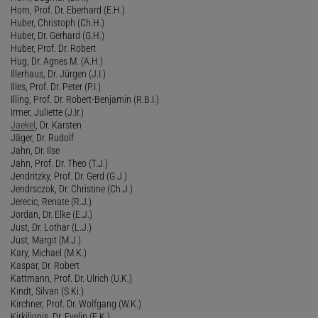
Horn, Prof. Dr. Eberhard (E.H.)
Huber, Christoph (Ch.H.)
Huber, Dr. Gerhard (G.H.)
Huber, Prof. Dr. Robert
Hug, Dr. Agnes M. (A.H.)
Illerhaus, Dr. Jürgen (J.I.)
Illes, Prof. Dr. Peter (P.I.)
Illing, Prof. Dr. Robert-Benjamin (R.B.I.)
Irmer, Juliette (J.Ir.)
Jaekel
, Dr. Karsten
Jäger, Dr. Rudolf
Jahn, Dr. Ilse
Jahn, Prof. Dr. Theo (T.J.)
Jendritzky, Prof. Dr. Gerd (G.J.)
Jendrsczok, Dr. Christine (Ch.J.)
Jerecic, Renate (R.J.)
Jordan, Dr. Elke (E.J.)
Just, Dr. Lothar (L.J.)
Just, Margit (M.J.)
Kary, Michael (M.K.)
Kaspar, Dr. Robert
Kattmann, Prof. Dr. Ulrich (U.K.)
Kindt, Silvan (S.Ki.)
Kirchner, Prof. Dr. Wolfgang (W.K.)
Kirkilionis, Dr. Evelin (E.K.)