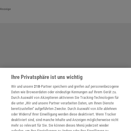
Anzeige
Ihre Privatsphäre ist uns wichtig
Wir und unsere
218
-Partner speichern und greifen auf personenbezogene
Daten wie Browserdaten oder eindeutige Kennungen auf Ihrem Gerät zu.
Durch Auswahl von Akzeptieren aktivieren Sie Tracking-Technologien für
die unter „Wir und unsere Partner verarbeiten Daten, um Ihnen Dienste
bereitzustellen“ aufgeführten Zwecke. Durch Auswahl von Alle ablehnen
oder Widerruf Ihrer Einwilligung werden diese deaktiviert. Wenn Tracker
deaktiviert sind, sind manche Inhalte und Anzeigen möglicherweise nicht
mehr so relevant für Sie. Sie können dieses Menü jederzeit wieder
SPONSORED
aufrufen, um Ihre Einstellungen zu ändern oder Ihre Einwilligung zu