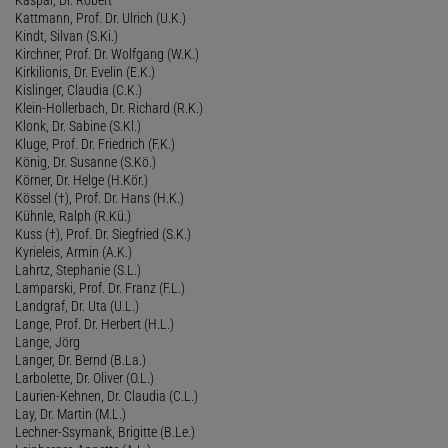
Kattmann, Prof. Dr. Ulrich (U.K.)
Kindt, Silvan (S.Ki.)
Kirchner, Prof. Dr. Wolfgang (W.K.)
Kirkilionis, Dr. Evelin (E.K.)
Kislinger, Claudia (C.K.)
Klein-Hollerbach, Dr. Richard (R.K.)
Klonk, Dr. Sabine (S.Kl.)
Kluge, Prof. Dr. Friedrich (F.K.)
König, Dr. Susanne (S.Kö.)
Körner, Dr. Helge (H.Kör.)
Kössel (†), Prof. Dr. Hans (H.K.)
Kühnle, Ralph (R.Kü.)
Kuss (†), Prof. Dr. Siegfried (S.K.)
Kyrieleis, Armin (A.K.)
Lahrtz, Stephanie (S.L.)
Lamparski, Prof. Dr. Franz (F.L.)
Landgraf, Dr. Uta (U.L.)
Lange, Prof. Dr. Herbert (H.L.)
Lange, Jörg
Langer, Dr. Bernd (B.La.)
Larbolette, Dr. Oliver (O.L.)
Laurien-Kehnen, Dr. Claudia (C.L.)
Lay, Dr. Martin (M.L.)
Lechner-Ssymank, Brigitte (B.Le.)