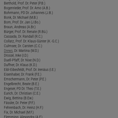
Berthold, Prof. Dr. Peter (P.B.)
Bogenrieder, Prof. Dr. Arno (A.B.)
Bohrmann, PD Dr. Johannes (J.B.)
Bonk, Dr. Michael (M.B.)
Born, Prof. Dr. Jan (J.Bo.)
Braun, Andreas (A.Br.)
Bürger, Prof. Dr. Renate (R.Bü.)
Cassada, Dr. Randall (R.C.)
Collatz, Prof. Dr. Klaus-Günter (K.-G.C.)
Culmsee, Dr. Carsten (C.C.)
Drews
, Dr. Martina (M.D.)
Drossé, Inke (I.D.)
Duell-Pfaff, Dr. Nixe (N.D.)
Duffner, Dr. Klaus (K.D.)
Eibl-Eibesfeldt, Prof. Dr. Irenäus (I.E.)
Eisenhaber, Dr. Frank (F.E.)
Emschermann, Dr. Peter (P.E.)
Engelbrecht, Beate (B.E.)
Engeser, PD Dr. Theo (T.E.)
Eurich, Dr. Christian (C.E.)
Ewig, Bettina (B.Ew.)
Fässler, Dr. Peter (P.F.)
Fehrenbach, Dr. Heinz (H.F.)
Fix, Dr. Michael (M.F.)
Flemming, Alexandra (A.F.)