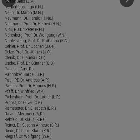
Mutke, Jens (J.M.)
Narberhaus, Ingo (I.N.)
Neub, Dr. Martin (M.N.)
Neumann, Dr. Harald (H.Ne.)
Neumann, Prof. Dr. Herbert (H.N.)
Nick, PD Dr. Peter (P.N.)
Nörenberg, Prof. Dr. Wolfgang (W.N.)
Nübler-Jung, Prof. Dr. Katharina (K.N.)
Oehler, Prof. Dr. Jochen (J.Oe.)
Oelze, Prof. Dr. Jürgen (J.O.)
Olenik, Dr. Claudia (C.O.)
Osche, Prof. Dr. Günther (G.O.)
Panesar
, Arne Raj
Panholzer, Bärbel (B.P.)
Paul, PD Dr. Andreas (A.P.)
Paulus, Prof. Dr. Hannes (H.P.)
Pfaff, Dr. Winfried (W.P.)
Pickenhain, Prof. Dr. Lothar (L.P.)
Probst, Dr. Oliver (O.P.)
Ramstetter, Dr. Elisabeth (E.R.)
Ravati, Alexander (A.R.)
Rehfeld, Dr. Klaus (K.Re.)
Reiner, Dr. Susann Annette (S.R.)
Riede, Dr. habil. Klaus (K.R.)
Riegraf, Dr. Wolfgang (W.R.)