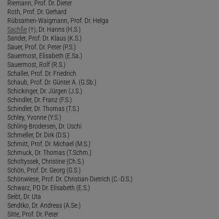
Riemann, Prof. Dr. Dieter
Roth, Prof. Dr. Gerhard
Rübsamen-Waigmann, Prof. Dr. Helga
Sachße
(†), Dr. Hanns (H.S.)
Sander, Prof. Dr. Klaus (K.S.)
Sauer, Prof. Dr. Peter (P.S.)
Sauermost, Elisabeth (E.Sa.)
Sauermost, Rolf (R.S.)
Schaller, Prof. Dr. Friedrich
Schaub, Prof. Dr. Günter A. (G.Sb.)
Schickinger, Dr. Jürgen (J.S.)
Schindler, Dr. Franz (F.S.)
Schindler, Dr. Thomas (T.S.)
Schley, Yvonne (Y.S.)
Schling-Brodersen, Dr. Uschi
Schmeller, Dr. Dirk (D.S.)
Schmitt, Prof. Dr. Michael (M.S.)
Schmuck, Dr. Thomas (T.Schm.)
Scholtyssek, Christine (Ch.S.)
Schön, Prof. Dr. Georg (G.S.)
Schönwiese, Prof. Dr. Christian-Dietrich (C.-D.S.)
Schwarz, PD Dr. Elisabeth (E.S.)
Seibt, Dr. Uta
Sendtko, Dr. Andreas (A.Se.)
Sitte, Prof. Dr. Peter