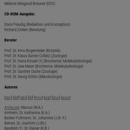
Melanie Waigand-Brauner (EDV)
CD-ROM-Ausgabe:
Doris Freudig (Redaktion und Konzeption)
Richard Zinken (Beratung)
Berater
Prof. Dr. Arno Bogenrieder (Botanik)
Prof. Dr. Klaus-Günter Collatz (Zoologie)
Prof. Dr. Hans Kössel (†) (Biochemie, Molekularbiologie)
Prof. Dr. Uwe Maier (Biochemie, Molekularbiologie)
Prof. Dr. Günther Osche (Zoologie)
Prof. Dr. Georg Schön (Mikrobiologie)
Autoren
[
abc
] [
def
] [
ghi
] [
jkl
] [
mno
] [
pqr
] [
stuv
] [
wxyz
]
Anhäuser
, Marcus (M.A.)
Arnheim, Dr. Katharina (K.A.)
Becker-Follmann, Dr. Johannes (J.B.-F.)
Bensel, Dr. Joachim (J.Be.)
Bergfeld (†), Dr. Rainer (R.B.)