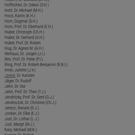
Hoffrichter, Dr. Odwin (O.H.)
Hohl, Dr. Michael (M.H.)
Hoos, Katrin (K.H.)
Horn, Dagmar (D.H.)
Horn, Prof. Dr. Eberhard (E.H.)
Huber, Christoph (Ch.H.)
Huber, Dr. Gerhard (G.H.)
Huber, Prof. Dr. Robert
Hug, Dr. Agnes M. (A.H.)
Illerhaus, Dr. Jürgen (J.I.)
Illes, Prof. Dr. Peter (P.I.)
Illing, Prof. Dr. Robert-Benjamin (R.B.I.)
Irmer, Juliette (J.Ir.)
Jaekel
, Dr. Karsten
Jäger, Dr. Rudolf
Jahn, Dr. Ilse
Jahn, Prof. Dr. Theo (T.J.)
Jendritzky, Prof. Dr. Gerd (G.J.)
Jendrsczok, Dr. Christine (Ch.J.)
Jerecic, Renate (R.J.)
Jordan, Dr. Elke (E.J.)
Just, Dr. Lothar (L.J.)
Just, Margit (M.J.)
Kary, Michael (M.K.)
Kaspar, Dr. Robert