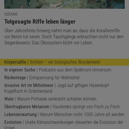
OZEANE
:
Totgesagte Riffe leben länger
Über Jahrzehnte hinweg nahm man an, dass die Korallenriffe
vor Benin tot seien. Doch Tauchgänge erbrachten nicht nur den
Gegenbeweis: Das Ökosystem blüht vor Leben.
Körpersäfte
| Schleim – ein biologisches Wunderwerk
In eigener Sache
| Podcasts aus dem Spektrum-Universum
Rückenlage
| Entspannung für Walmütter
Invasive Art im Mittelmeer
| Jagd auf giftigen Hasenkopf-
Kugelfisch in Griechenland
Wale
| Warum Pottwale senkrecht schlafen können
Übertragbares Melanom
| Hautkrebs springt von Fisch zu Fisch
Lebenserwartung
| Warum Menschen nicht 1000 Jahre alt werden
Evolution
| Uralte Klimaschwankungen steuerten die Evolution der
Vögel