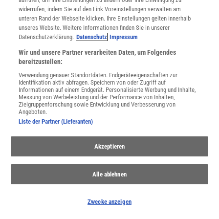
Für Sie im Spektrum-Shop und am Kiosk:
widerrufen, indem Sie auf den Link Voreinstellungen verwalten am
unteren Rand der Webseite klicken. Ihre Einstellungen gelten innerhalb
unseres Website. Weitere Informationen finden Sie in unserer
Datenschutzerklärung.
Datenschutz
Impressum
Wir und unsere Partner verarbeiten Daten, um Folgendes
bereitzustellen:
Verwendung genauer Standortdaten. Endgeräteeigenschaften zur
Identifikation aktiv abfragen. Speichern von oder Zugriff auf
WEITERE NEUERSCHEINUNGEN
SPEKTRUM SHOP
Informationen auf einem Endgerät. Personalisierte Werbung und Inhalte,
Messung von Werbeleistung und der Performance von Inhalten,
Zielgruppenforschung sowie Entwicklung und Verbesserung von
Angeboten.
Liste der Partner (Lieferanten)
Spektrum
.de-Newsletter abonnieren
Akzeptieren
JETZT ANMELDEN!
Sie können unsere Newsletter jederzeit wieder abbestellen. Infos zu unserem Umgang
Alle ablehnen
mit Ihren personenbezogenen Daten finden Sie in unserer
Datenschutzerklärung
.
Zwecke anzeigen
SERVICES