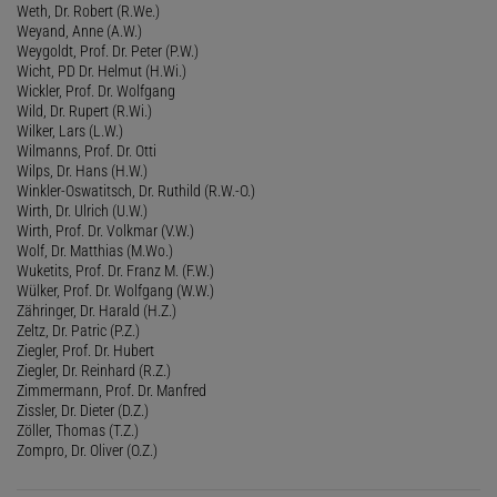
Weth, Dr. Robert (R.We.)
Weyand, Anne (A.W.)
Weygoldt, Prof. Dr. Peter (P.W.)
Wicht, PD Dr. Helmut (H.Wi.)
Wickler, Prof. Dr. Wolfgang
Wild, Dr. Rupert (R.Wi.)
Wilker, Lars (L.W.)
Wilmanns, Prof. Dr. Otti
Wilps, Dr. Hans (H.W.)
Winkler-Oswatitsch, Dr. Ruthild (R.W.-O.)
Wirth, Dr. Ulrich (U.W.)
Wirth, Prof. Dr. Volkmar (V.W.)
Wolf, Dr. Matthias (M.Wo.)
Wuketits, Prof. Dr. Franz M. (F.W.)
Wülker, Prof. Dr. Wolfgang (W.W.)
Zähringer, Dr. Harald (H.Z.)
Zeltz, Dr. Patric (P.Z.)
Ziegler, Prof. Dr. Hubert
Ziegler, Dr. Reinhard (R.Z.)
Zimmermann, Prof. Dr. Manfred
Zissler, Dr. Dieter (D.Z.)
Zöller, Thomas (T.Z.)
Zompro, Dr. Oliver (O.Z.)