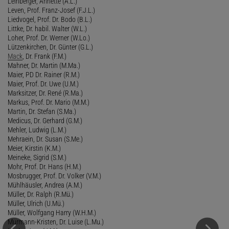
Leinberger, Annette (A.L.)
Leven, Prof. Franz-Josef (F.J.L.)
Liedvogel, Prof. Dr. Bodo (B.L.)
Littke, Dr. habil. Walter (W.L.)
Loher, Prof. Dr. Werner (W.Lo.)
Lützenkirchen, Dr. Günter (G.L.)
Mack
, Dr. Frank (F.M.)
Mahner, Dr. Martin (M.Ma.)
Maier, PD Dr. Rainer (R.M.)
Maier, Prof. Dr. Uwe (U.M.)
Marksitzer, Dr. René (R.Ma.)
Markus, Prof. Dr. Mario (M.M.)
Martin, Dr. Stefan (S.Ma.)
Medicus, Dr. Gerhard (G.M.)
Mehler, Ludwig (L.M.)
Mehraein, Dr. Susan (S.Me.)
Meier, Kirstin (K.M.)
Meineke, Sigrid (S.M.)
Mohr, Prof. Dr. Hans (H.M.)
Mosbrugger, Prof. Dr. Volker (V.M.)
Mühlhäusler, Andrea (A.M.)
Müller, Dr. Ralph (R.Mü.)
Müller, Ulrich (U.Mü.)
Müller, Wolfgang Harry (W.H.M.)
Murmann-Kristen, Dr. Luise (L.Mu.)