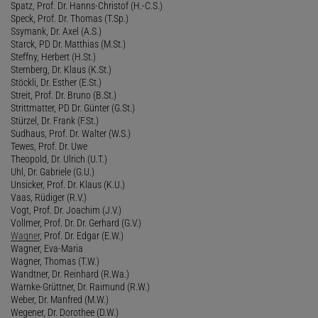
Spatz, Prof. Dr. Hanns-Christof (H.-C.S.)
Speck, Prof. Dr. Thomas (T.Sp.)
Ssymank, Dr. Axel (A.S.)
Starck, PD Dr. Matthias (M.St.)
Steffny, Herbert (H.St.)
Sternberg, Dr. Klaus (K.St.)
Stöckli, Dr. Esther (E.St.)
Streit, Prof. Dr. Bruno (B.St.)
Strittmatter, PD Dr. Günter (G.St.)
Stürzel, Dr. Frank (F.St.)
Sudhaus, Prof. Dr. Walter (W.S.)
Tewes, Prof. Dr. Uwe
Theopold, Dr. Ulrich (U.T.)
Uhl, Dr. Gabriele (G.U.)
Unsicker, Prof. Dr. Klaus (K.U.)
Vaas, Rüdiger (R.V.)
Vogt, Prof. Dr. Joachim (J.V.)
Vollmer, Prof. Dr. Dr. Gerhard (G.V.)
Wagner
, Prof. Dr. Edgar (E.W.)
Wagner, Eva-Maria
Wagner, Thomas (T.W.)
Wandtner, Dr. Reinhard (R.Wa.)
Warnke-Grüttner, Dr. Raimund (R.W.)
Weber, Dr. Manfred (M.W.)
Wegener, Dr. Dorothee (D.W.)