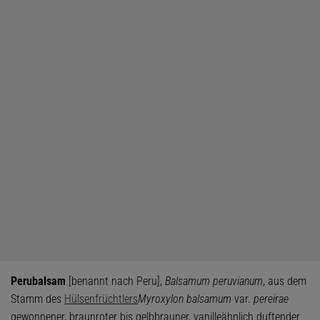
Perubalsam
[benannt nach Peru],
Balsamum peruvianum
, aus dem
Stamm des
Hülsenfrüchtlers
Myroxylon balsamum
var.
pereirae
gewonnener, braunroter bis gelbbrauner, vanilleähnlich duftender