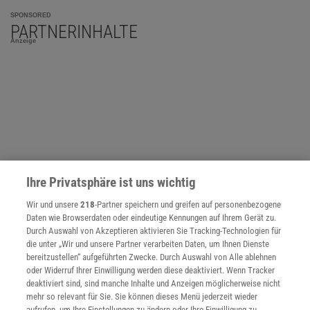
SPONSORED
PARTNERINHALTE
Anzeige
Ihre Privatsphäre ist uns wichtig
Wir und unsere
218
-Partner speichern und greifen auf personenbezogene
Daten wie Browserdaten oder eindeutige Kennungen auf Ihrem Gerät zu.
Durch Auswahl von Akzeptieren aktivieren Sie Tracking-Technologien für
die unter „Wir und unsere Partner verarbeiten Daten, um Ihnen Dienste
bereitzustellen“ aufgeführten Zwecke. Durch Auswahl von Alle ablehnen
oder Widerruf Ihrer Einwilligung werden diese deaktiviert. Wenn Tracker
NACH OBEN
deaktiviert sind, sind manche Inhalte und Anzeigen möglicherweise nicht
mehr so relevant für Sie. Sie können dieses Menü jederzeit wieder
aufrufen, um Ihre Einstellungen zu ändern oder Ihre Einwilligung zu