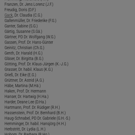
Franzen, Dr. Jens Lorenz (J.F.)
Freudig, Doris (D.F.)
Gack
, Dr. Claudia (C.G.)
Gallenmüller, Dr. Friederike (F.G.)
Ganter, Sabine (S.G.)
Gärtig, Susanne (S.Gä.)
Gärtner, PD Dr. Wolfgang (W.G.)
Gassen, Prof. Dr. Hans-Günter
Geinitz, Christian (Ch.G.)
Genth, Dr. Harald (H.G.)
Gläser, Dr. Birgitta (B.G.)
Götting, Prof. Dr. Klaus-Jürgen (K.-J.G.)
Grasser, Dr. habil. Klaus (K.G.)
Grieß, Dr. Eike (E.G.)
Grüttner, Dr. Astrid (A.G.)
Häbe, Martina (M.Hä.)
Haken, Prof. Dr. Hermann
Hanser, Dr. Hartwig (H.Ha.)
Harder, Deane Lee (D.Ha.)
Hartmann, Prof. Dr. Rüdiger (R.H.)
Hassenstein, Prof. Dr. Bernhard (B.H.)
Haug-Schnabel, PD Dr. Gabriele (G.H.-S.)
Hemminger, Dr. habil. Hansjörg (H.H.)
Herbstritt, Dr. Lydia (L.H.)
Hobom, Dr. Barbara (B.Ho.)