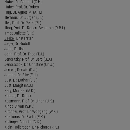
Huber, Dr. Gerhard (G.H.)
Huber, Prof. Dr. Robert
Hug, Dr. Agnes M. (A.H.)
Illerhaus, Dr. Jürgen (J.I.)
Illes, Prof. Dr. Peter (P.I.)
Illing, Prof. Dr. Robert-Benjamin (R.B.I.)
Irmer, Juliette (J.Ir.)
Jaekel
, Dr. Karsten
Jäger, Dr. Rudolf
Jahn, Dr. Ilse
Jahn, Prof. Dr. Theo (T.J.)
Jendritzky, Prof. Dr. Gerd (G.J.)
Jendrsczok, Dr. Christine (Ch.J.)
Jerecic, Renate (R.J.)
Jordan, Dr. Elke (E.J.)
Just, Dr. Lothar (L.J.)
Just, Margit (M.J.)
Kary, Michael (M.K.)
Kaspar, Dr. Robert
Kattmann, Prof. Dr. Ulrich (U.K.)
Kindt, Silvan (S.Ki.)
Kirchner, Prof. Dr. Wolfgang (W.K.)
Kirkilionis, Dr. Evelin (E.K.)
Kislinger, Claudia (C.K.)
Klein-Hollerbach, Dr. Richard (R.K.)