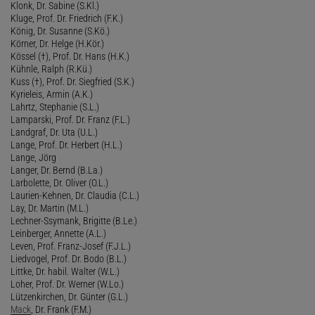
Klonk, Dr. Sabine (S.Kl.)
Kluge, Prof. Dr. Friedrich (F.K.)
König, Dr. Susanne (S.Kö.)
Körner, Dr. Helge (H.Kör.)
Kössel (†), Prof. Dr. Hans (H.K.)
Kühnle, Ralph (R.Kü.)
Kuss (†), Prof. Dr. Siegfried (S.K.)
Kyrieleis, Armin (A.K.)
Lahrtz, Stephanie (S.L.)
Lamparski, Prof. Dr. Franz (F.L.)
Landgraf, Dr. Uta (U.L.)
Lange, Prof. Dr. Herbert (H.L.)
Lange, Jörg
Langer, Dr. Bernd (B.La.)
Larbolette, Dr. Oliver (O.L.)
Laurien-Kehnen, Dr. Claudia (C.L.)
Lay, Dr. Martin (M.L.)
Lechner-Ssymank, Brigitte (B.Le.)
Leinberger, Annette (A.L.)
Leven, Prof. Franz-Josef (F.J.L.)
Liedvogel, Prof. Dr. Bodo (B.L.)
Littke, Dr. habil. Walter (W.L.)
Loher, Prof. Dr. Werner (W.Lo.)
Lützenkirchen, Dr. Günter (G.L.)
Mack
, Dr. Frank (F.M.)