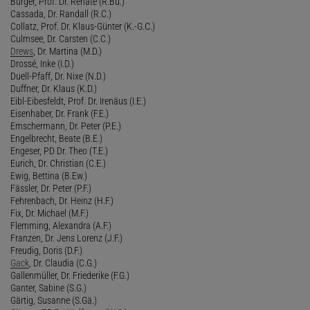
Bürger, Prof. Dr. Renate (R.Bü.)
Cassada, Dr. Randall (R.C.)
Collatz, Prof. Dr. Klaus-Günter (K.-G.C.)
Culmsee, Dr. Carsten (C.C.)
Drews
, Dr. Martina (M.D.)
Drossé, Inke (I.D.)
Duell-Pfaff, Dr. Nixe (N.D.)
Duffner, Dr. Klaus (K.D.)
Eibl-Eibesfeldt, Prof. Dr. Irenäus (I.E.)
Eisenhaber, Dr. Frank (F.E.)
Emschermann, Dr. Peter (P.E.)
Engelbrecht, Beate (B.E.)
Engeser, PD Dr. Theo (T.E.)
Eurich, Dr. Christian (C.E.)
Ewig, Bettina (B.Ew.)
Fässler, Dr. Peter (P.F.)
Fehrenbach, Dr. Heinz (H.F.)
Fix, Dr. Michael (M.F.)
Flemming, Alexandra (A.F.)
Franzen, Dr. Jens Lorenz (J.F.)
Freudig, Doris (D.F.)
Gack
, Dr. Claudia (C.G.)
Gallenmüller, Dr. Friederike (F.G.)
Ganter, Sabine (S.G.)
Gärtig, Susanne (S.Gä.)