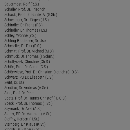
Sauermost, Rolf (R.S.)
Schaller, Prof. Dr. Friedrich
Schaub, Prof. Dr. Günter A. (G.Sb.)
Schickinger, Dr. Jürgen (J.S.)
Schindler, Dr. Franz (F.S.)
Schindler, Dr. Thomas (T.S.)
Schley, Yvonne (Y.S.)
Schling-Brodersen, Dr. Uschi
Schmeller, Dr. Dirk (D.S.)
Schmitt, Prof. Dr. Michael (M.S.)
Schmuck, Dr. Thomas (T.Schm.)
Scholtyssek, Christine (Ch.S.)
Schön, Prof. Dr. Georg (G.S.)
Schönwiese, Prof. Dr. Christian-Dietrich (C.-D.S.)
Schwarz, PD Dr. Elisabeth (E.S.)
Seibt, Dr. Uta
Sendtko, Dr. Andreas (A.Se.)
Sitte, Prof. Dr. Peter
Spatz, Prof. Dr. Hanns-Christof (H.-C.S.)
Speck, Prof. Dr. Thomas (T.Sp.)
Ssymank, Dr. Axel (A.S.)
Starck, PD Dr. Matthias (M.St.)
Steffny, Herbert (H.St.)
Sternberg, Dr. Klaus (K.St.)
Stöckli, Dr. Esther (E.St.)