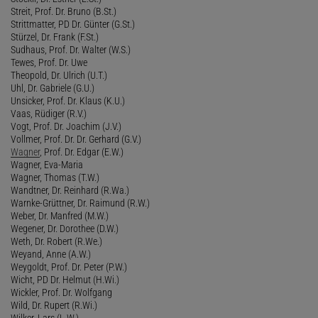
Streit, Prof. Dr. Bruno (B.St.)
Strittmatter, PD Dr. Günter (G.St.)
Stürzel, Dr. Frank (F.St.)
Sudhaus, Prof. Dr. Walter (W.S.)
Tewes, Prof. Dr. Uwe
Theopold, Dr. Ulrich (U.T.)
Uhl, Dr. Gabriele (G.U.)
Unsicker, Prof. Dr. Klaus (K.U.)
Vaas, Rüdiger (R.V.)
Vogt, Prof. Dr. Joachim (J.V.)
Vollmer, Prof. Dr. Dr. Gerhard (G.V.)
Wagner
, Prof. Dr. Edgar (E.W.)
Wagner, Eva-Maria
Wagner, Thomas (T.W.)
Wandtner, Dr. Reinhard (R.Wa.)
Warnke-Grüttner, Dr. Raimund (R.W.)
Weber, Dr. Manfred (M.W.)
Wegener, Dr. Dorothee (D.W.)
Weth, Dr. Robert (R.We.)
Weyand, Anne (A.W.)
Weygoldt, Prof. Dr. Peter (P.W.)
Wicht, PD Dr. Helmut (H.Wi.)
Wickler, Prof. Dr. Wolfgang
Wild, Dr. Rupert (R.Wi.)
Wilker, Lars (L.W.)