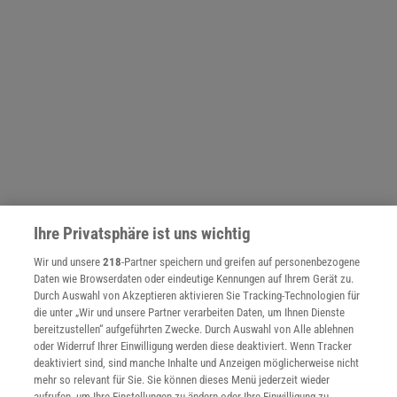
Ihre Privatsphäre ist uns wichtig
Wir und unsere
218
-Partner speichern und greifen auf personenbezogene
Daten wie Browserdaten oder eindeutige Kennungen auf Ihrem Gerät zu.
NACH OBEN
Durch Auswahl von Akzeptieren aktivieren Sie Tracking-Technologien für
die unter „Wir und unsere Partner verarbeiten Daten, um Ihnen Dienste
bereitzustellen“ aufgeführten Zwecke. Durch Auswahl von Alle ablehnen
Für Sie im Spektrum-Shop und am Kiosk:
oder Widerruf Ihrer Einwilligung werden diese deaktiviert. Wenn Tracker
deaktiviert sind, sind manche Inhalte und Anzeigen möglicherweise nicht
mehr so relevant für Sie. Sie können dieses Menü jederzeit wieder
aufrufen, um Ihre Einstellungen zu ändern oder Ihre Einwilligung zu