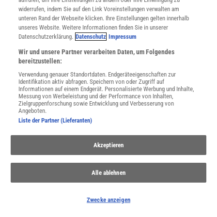
widerrufen, indem Sie auf den Link Voreinstellungen verwalten am
unteren Rand der Webseite klicken. Ihre Einstellungen gelten innerhalb
unseres Website. Weitere Informationen finden Sie in unserer
Datenschutzerklärung.
Datenschutz
Impressum
Wir und unsere Partner verarbeiten Daten, um Folgendes
WEITERE NEUERSCHEINUNGEN
SPEKTRUM SHOP
bereitzustellen:
Verwendung genauer Standortdaten. Endgeräteeigenschaften zur
Identifikation aktiv abfragen. Speichern von oder Zugriff auf
Informationen auf einem Endgerät. Personalisierte Werbung und Inhalte,
Spektrum
.de-Newsletter abonnieren
Messung von Werbeleistung und der Performance von Inhalten,
Zielgruppenforschung sowie Entwicklung und Verbesserung von
Angeboten.
JETZT ANMELDEN!
Liste der Partner (Lieferanten)
Sie können unsere Newsletter jederzeit wieder abbestellen. Infos zu unserem Umgang
mit Ihren personenbezogenen Daten finden Sie in unserer
Datenschutzerklärung
.
Akzeptieren
Alle ablehnen
SERVICES
Newsletter
Zwecke anzeigen
Kontakt
Spektrum Shop