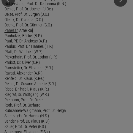
Nübler-Jung, Prof. Dr. Katharina (K.N.)
Oehler, Prof. Dr. Jochen (J.Oe.)
Oelze, Prof. Dr. Jürgen (J.O.)
Olenik, Dr. Claudia (C.O.)
Osche, Prof. Dr. Günther (G.O.)
Panesar
, Arne Raj
Panholzer, Bärbel (B.P.)
Paul, PD Dr. Andreas (A.P.)
Paulus, Prof. Dr. Hannes (H.P.)
Pfaff, Dr. Winfried (W.P.)
Pickenhain, Prof. Dr. Lothar (L.P.)
Probst, Dr. Oliver (O.P.)
Ramstetter, Dr. Elisabeth (E.R.)
Ravati, Alexander (A.R.)
Rehfeld, Dr. Klaus (K.Re.)
Reiner, Dr. Susann Annette (S.R.)
Riede, Dr. habil. Klaus (K.R.)
Riegraf, Dr. Wolfgang (W.R.)
Riemann, Prof. Dr. Dieter
Roth, Prof. Dr. Gerhard
Rübsamen-Waigmann, Prof. Dr. Helga
Sachße
(†), Dr. Hanns (H.S.)
Sander, Prof. Dr. Klaus (K.S.)
Sauer, Prof. Dr. Peter (P.S.)
Sauermost, Elisabeth (E.Sa.)