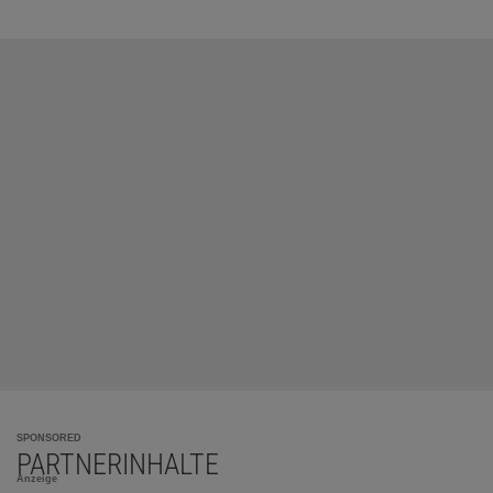
SPONSORED
PARTNERINHALTE
Anzeige