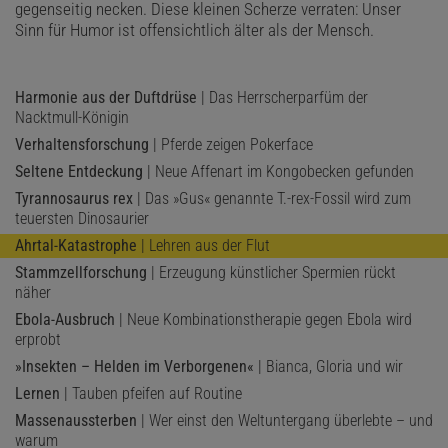
gegenseitig necken. Diese kleinen Scherze verraten: Unser
Sinn für Humor ist offensichtlich älter als der Mensch.
Harmonie aus der Duftdrüse
| Das Herrscherparfüm der
Nacktmull-Königin
Verhaltensforschung
| Pferde zeigen Pokerface
Seltene Entdeckung
| Neue Affenart im Kongobecken gefunden
Tyrannosaurus rex
| Das »Gus« genannte T.-rex-Fossil wird zum
teuersten Dinosaurier
Ahrtal-Katastrophe
| Lehren aus der Flut
Stammzellforschung
| Erzeugung künstlicher Spermien rückt
näher
Ebola-Ausbruch
| Neue Kombinationstherapie gegen Ebola wird
erprobt
»Insekten – Helden im Verborgenen«
| Bianca, Gloria und wir
Lernen
| Tauben pfeifen auf Routine
Massenaussterben
| Wer einst den Weltuntergang überlebte – und
warum