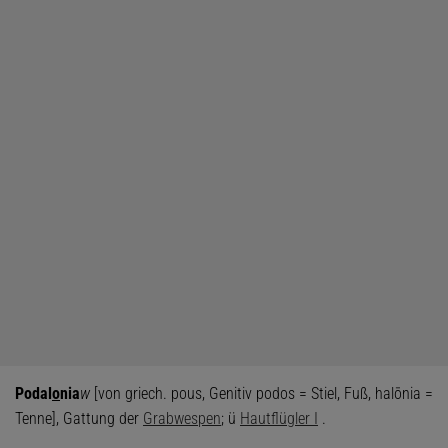
Podal
o
nia
w
[von griech. pous, Genitiv podos = Stiel, Fuß, halōnia =
Tenne], Gattung der
Grabwespen
; ü
Hautflügler I
.