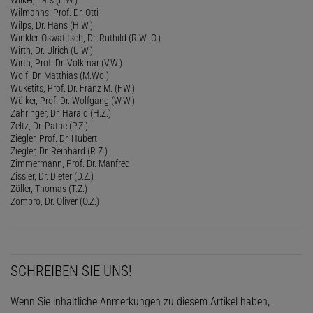
Wilmanns, Prof. Dr. Otti
Wilps, Dr. Hans (H.W.)
Winkler-Oswatitsch, Dr. Ruthild (R.W.-O.)
Wirth, Dr. Ulrich (U.W.)
Wirth, Prof. Dr. Volkmar (V.W.)
Wolf, Dr. Matthias (M.Wo.)
Wuketits, Prof. Dr. Franz M. (F.W.)
Wülker, Prof. Dr. Wolfgang (W.W.)
Zähringer, Dr. Harald (H.Z.)
Zeltz, Dr. Patric (P.Z.)
Ziegler, Prof. Dr. Hubert
Ziegler, Dr. Reinhard (R.Z.)
Zimmermann, Prof. Dr. Manfred
Zissler, Dr. Dieter (D.Z.)
Zöller, Thomas (T.Z.)
Zompro, Dr. Oliver (O.Z.)
SCHREIBEN SIE UNS!
Wenn Sie inhaltliche Anmerkungen zu diesem Artikel haben,