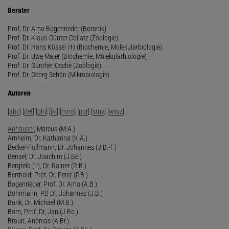
Berater
Prof. Dr. Arno Bogenrieder (Botanik)
Prof. Dr. Klaus-Günter Collatz (Zoologie)
Prof. Dr. Hans Kössel (†) (Biochemie, Molekularbiologie)
Prof. Dr. Uwe Maier (Biochemie, Molekularbiologie)
Prof. Dr. Günther Osche (Zoologie)
Prof. Dr. Georg Schön (Mikrobiologie)
Autoren
[
abc
] [
def
] [
ghi
] [
jkl
] [
mno
] [
pqr
] [
stuv
] [
wxyz
]
Anhäuser
, Marcus (M.A.)
Arnheim, Dr. Katharina (K.A.)
Becker-Follmann, Dr. Johannes (J.B.-F.)
Bensel, Dr. Joachim (J.Be.)
Bergfeld (†), Dr. Rainer (R.B.)
Berthold, Prof. Dr. Peter (P.B.)
Bogenrieder, Prof. Dr. Arno (A.B.)
Bohrmann, PD Dr. Johannes (J.B.)
Bonk, Dr. Michael (M.B.)
Born, Prof. Dr. Jan (J.Bo.)
Braun, Andreas (A.Br.)