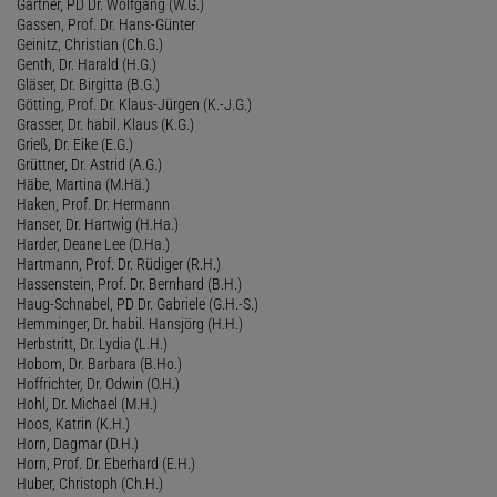
Gärtner, PD Dr. Wolfgang (W.G.)
Gassen, Prof. Dr. Hans-Günter
Geinitz, Christian (Ch.G.)
Genth, Dr. Harald (H.G.)
Gläser, Dr. Birgitta (B.G.)
Götting, Prof. Dr. Klaus-Jürgen (K.-J.G.)
Grasser, Dr. habil. Klaus (K.G.)
Grieß, Dr. Eike (E.G.)
Grüttner, Dr. Astrid (A.G.)
Häbe, Martina (M.Hä.)
Haken, Prof. Dr. Hermann
Hanser, Dr. Hartwig (H.Ha.)
Harder, Deane Lee (D.Ha.)
Hartmann, Prof. Dr. Rüdiger (R.H.)
Hassenstein, Prof. Dr. Bernhard (B.H.)
Haug-Schnabel, PD Dr. Gabriele (G.H.-S.)
Hemminger, Dr. habil. Hansjörg (H.H.)
Herbstritt, Dr. Lydia (L.H.)
Hobom, Dr. Barbara (B.Ho.)
Hoffrichter, Dr. Odwin (O.H.)
Hohl, Dr. Michael (M.H.)
Hoos, Katrin (K.H.)
Horn, Dagmar (D.H.)
Horn, Prof. Dr. Eberhard (E.H.)
Huber, Christoph (Ch.H.)