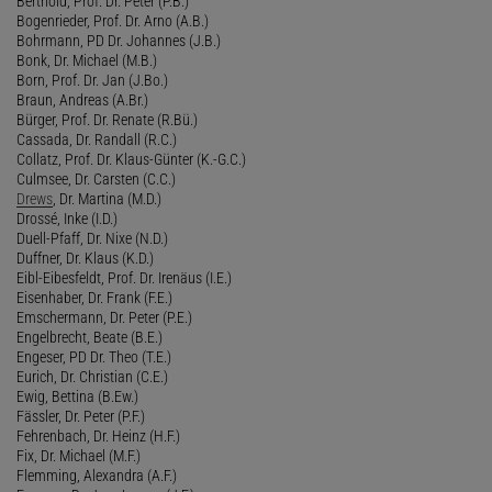
Berthold, Prof. Dr. Peter (P.B.)
Bogenrieder, Prof. Dr. Arno (A.B.)
Bohrmann, PD Dr. Johannes (J.B.)
Bonk, Dr. Michael (M.B.)
Born, Prof. Dr. Jan (J.Bo.)
Braun, Andreas (A.Br.)
Bürger, Prof. Dr. Renate (R.Bü.)
Cassada, Dr. Randall (R.C.)
Collatz, Prof. Dr. Klaus-Günter (K.-G.C.)
Culmsee, Dr. Carsten (C.C.)
Drews
, Dr. Martina (M.D.)
Drossé, Inke (I.D.)
Duell-Pfaff, Dr. Nixe (N.D.)
Duffner, Dr. Klaus (K.D.)
Eibl-Eibesfeldt, Prof. Dr. Irenäus (I.E.)
Eisenhaber, Dr. Frank (F.E.)
Emschermann, Dr. Peter (P.E.)
Engelbrecht, Beate (B.E.)
Engeser, PD Dr. Theo (T.E.)
Eurich, Dr. Christian (C.E.)
Ewig, Bettina (B.Ew.)
Fässler, Dr. Peter (P.F.)
Fehrenbach, Dr. Heinz (H.F.)
Fix, Dr. Michael (M.F.)
Flemming, Alexandra (A.F.)