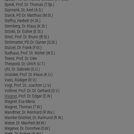
Speck, Prof. Dr. Thomas (T.Sp.)
Ssymank, Dr. Axel (A.S.)
Starck, PD Dr. Matthias (M.St.)
Steffny, Herbert (H.St.)
Sternberg, Dr. Klaus (K.St.)
Stöckli, Dr. Esther (E.St.)
Streit, Prof. Dr. Bruno (B.St.)
Strittmatter, PD Dr. Günter (G.St.)
Stürzel, Dr. Frank (F.St.)
Sudhaus, Prof. Dr. Walter (W.S.)
Tewes, Prof. Dr. Uwe
Theopold, Dr. Ulrich (U.T.)
Uhl, Dr. Gabriele (G.U.)
Unsicker, Prof. Dr. Klaus (K.U.)
Vaas, Rüdiger (R.V.)
Vogt, Prof. Dr. Joachim (J.V.)
Vollmer, Prof. Dr. Dr. Gerhard (G.V.)
Wagner
, Prof. Dr. Edgar (E.W.)
Wagner, Eva-Maria
Wagner, Thomas (T.W.)
Wandtner, Dr. Reinhard (R.Wa.)
Warnke-Grüttner, Dr. Raimund (R.W.)
Weber, Dr. Manfred (M.W.)
Wegener, Dr. Dorothee (D.W.)
Weth, Dr. Robert (R.We.)