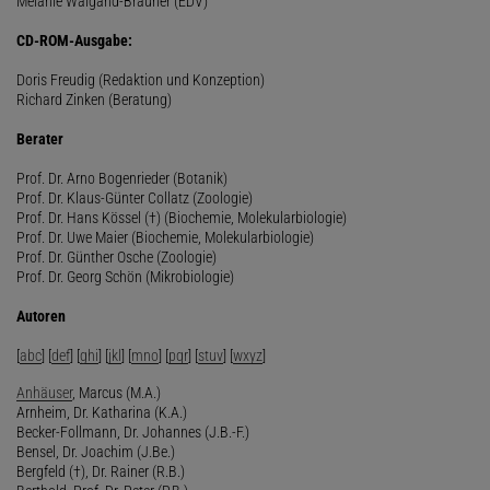
Melanie Waigand-Brauner (EDV)
CD-ROM-Ausgabe:
Doris Freudig (Redaktion und Konzeption)
Richard Zinken (Beratung)
Berater
Prof. Dr. Arno Bogenrieder (Botanik)
Prof. Dr. Klaus-Günter Collatz (Zoologie)
Prof. Dr. Hans Kössel (†) (Biochemie, Molekularbiologie)
Prof. Dr. Uwe Maier (Biochemie, Molekularbiologie)
Prof. Dr. Günther Osche (Zoologie)
Prof. Dr. Georg Schön (Mikrobiologie)
Autoren
[
abc
] [
def
] [
ghi
] [
jkl
] [
mno
] [
pqr
] [
stuv
] [
wxyz
]
Anhäuser
, Marcus (M.A.)
Arnheim, Dr. Katharina (K.A.)
Becker-Follmann, Dr. Johannes (J.B.-F.)
Bensel, Dr. Joachim (J.Be.)
Bergfeld (†), Dr. Rainer (R.B.)