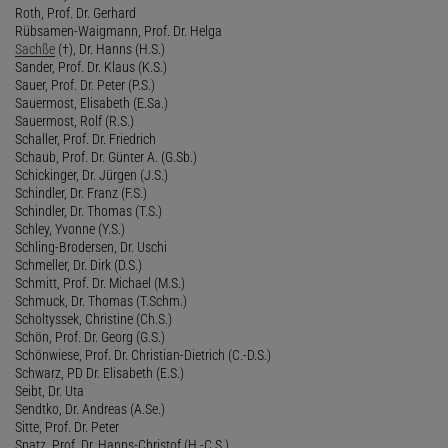
Roth, Prof. Dr. Gerhard
Rübsamen-Waigmann, Prof. Dr. Helga
Sachße
(†), Dr. Hanns (H.S.)
Sander, Prof. Dr. Klaus (K.S.)
Sauer, Prof. Dr. Peter (P.S.)
Sauermost, Elisabeth (E.Sa.)
Sauermost, Rolf (R.S.)
Schaller, Prof. Dr. Friedrich
Schaub, Prof. Dr. Günter A. (G.Sb.)
Schickinger, Dr. Jürgen (J.S.)
Schindler, Dr. Franz (F.S.)
Schindler, Dr. Thomas (T.S.)
Schley, Yvonne (Y.S.)
Schling-Brodersen, Dr. Uschi
Schmeller, Dr. Dirk (D.S.)
Schmitt, Prof. Dr. Michael (M.S.)
Schmuck, Dr. Thomas (T.Schm.)
Scholtyssek, Christine (Ch.S.)
Schön, Prof. Dr. Georg (G.S.)
Schönwiese, Prof. Dr. Christian-Dietrich (C.-D.S.)
Schwarz, PD Dr. Elisabeth (E.S.)
Seibt, Dr. Uta
Sendtko, Dr. Andreas (A.Se.)
Sitte, Prof. Dr. Peter
Spatz, Prof. Dr. Hanns-Christof (H.-C.S.)