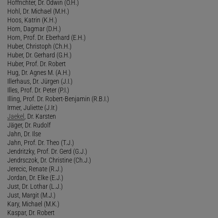
Hoffrichter, Dr. Odwin (O.H.)
Hohl, Dr. Michael (M.H.)
Hoos, Katrin (K.H.)
Horn, Dagmar (D.H.)
Horn, Prof. Dr. Eberhard (E.H.)
Huber, Christoph (Ch.H.)
Huber, Dr. Gerhard (G.H.)
Huber, Prof. Dr. Robert
Hug, Dr. Agnes M. (A.H.)
Illerhaus, Dr. Jürgen (J.I.)
Illes, Prof. Dr. Peter (P.I.)
Illing, Prof. Dr. Robert-Benjamin (R.B.I.)
Irmer, Juliette (J.Ir.)
Jaekel
, Dr. Karsten
Jäger, Dr. Rudolf
Jahn, Dr. Ilse
Jahn, Prof. Dr. Theo (T.J.)
Jendritzky, Prof. Dr. Gerd (G.J.)
Jendrsczok, Dr. Christine (Ch.J.)
Jerecic, Renate (R.J.)
Jordan, Dr. Elke (E.J.)
Just, Dr. Lothar (L.J.)
Just, Margit (M.J.)
Kary, Michael (M.K.)
Kaspar, Dr. Robert