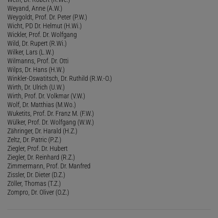
Weyand, Anne (A.W.)
Weygoldt, Prof. Dr. Peter (P.W.)
Wicht, PD Dr. Helmut (H.Wi.)
Wickler, Prof. Dr. Wolfgang
Wild, Dr. Rupert (R.Wi.)
Wilker, Lars (L.W.)
Wilmanns, Prof. Dr. Otti
Wilps, Dr. Hans (H.W.)
Winkler-Oswatitsch, Dr. Ruthild (R.W.-O.)
Wirth, Dr. Ulrich (U.W.)
Wirth, Prof. Dr. Volkmar (V.W.)
Wolf, Dr. Matthias (M.Wo.)
Wuketits, Prof. Dr. Franz M. (F.W.)
Wülker, Prof. Dr. Wolfgang (W.W.)
Zähringer, Dr. Harald (H.Z.)
Zeltz, Dr. Patric (P.Z.)
Ziegler, Prof. Dr. Hubert
Ziegler, Dr. Reinhard (R.Z.)
Zimmermann, Prof. Dr. Manfred
Zissler, Dr. Dieter (D.Z.)
Zöller, Thomas (T.Z.)
Zompro, Dr. Oliver (O.Z.)