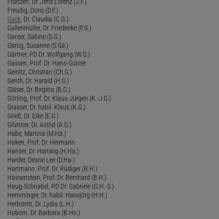
Franzen, Dr. Jens Lorenz (J.F.)
Freudig, Doris (D.F.)
Gack
, Dr. Claudia (C.G.)
Gallenmüller, Dr. Friederike (F.G.)
Ganter, Sabine (S.G.)
Gärtig, Susanne (S.Gä.)
Gärtner, PD Dr. Wolfgang (W.G.)
Gassen, Prof. Dr. Hans-Günter
Geinitz, Christian (Ch.G.)
Genth, Dr. Harald (H.G.)
Gläser, Dr. Birgitta (B.G.)
Götting, Prof. Dr. Klaus-Jürgen (K.-J.G.)
Grasser, Dr. habil. Klaus (K.G.)
Grieß, Dr. Eike (E.G.)
Grüttner, Dr. Astrid (A.G.)
Häbe, Martina (M.Hä.)
Haken, Prof. Dr. Hermann
Hanser, Dr. Hartwig (H.Ha.)
Harder, Deane Lee (D.Ha.)
Hartmann, Prof. Dr. Rüdiger (R.H.)
Hassenstein, Prof. Dr. Bernhard (B.H.)
Haug-Schnabel, PD Dr. Gabriele (G.H.-S.)
Hemminger, Dr. habil. Hansjörg (H.H.)
Herbstritt, Dr. Lydia (L.H.)
Hobom, Dr. Barbara (B.Ho.)