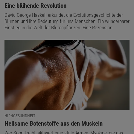
:
Eine blühende Revolution
David George Haskell erkundet die Evolutionsgeschichte der
Blumen und ihre Bedeutung für uns Menschen. Ein wunderbarer
Einstieg in die Welt der Blütenpflanzen. Eine Rezension
HIRNGESUNDHEIT
:
Heilsame Botenstoffe aus den Muskeln
Wer Sport treibt, aktiviert eine stille Armee: Myokine, die das