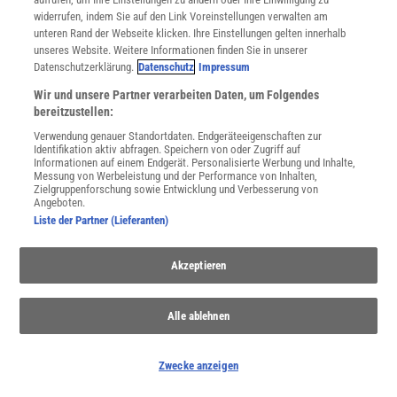
widerrufen, indem Sie auf den Link Voreinstellungen verwalten am
unteren Rand der Webseite klicken. Ihre Einstellungen gelten innerhalb
unseres Website. Weitere Informationen finden Sie in unserer
Datenschutzerklärung.
Datenschutz
Impressum
Wir und unsere Partner verarbeiten Daten, um Folgendes
WEITERE NEUERSCHEINUNGEN
SPEKTRUM SHOP
bereitzustellen:
Verwendung genauer Standortdaten. Endgeräteeigenschaften zur
Identifikation aktiv abfragen. Speichern von oder Zugriff auf
Informationen auf einem Endgerät. Personalisierte Werbung und Inhalte,
Messung von Werbeleistung und der Performance von Inhalten,
Spektrum
.de-Newsletter abonnieren
Zielgruppenforschung sowie Entwicklung und Verbesserung von
Angeboten.
Liste der Partner (Lieferanten)
JETZT ANMELDEN!
Sie können unsere Newsletter jederzeit wieder abbestellen. Infos zu unserem Umgang
Akzeptieren
mit Ihren personenbezogenen Daten finden Sie in unserer
Datenschutzerklärung
.
Alle ablehnen
SERVICES
Newsletter
Zwecke anzeigen
Kontakt