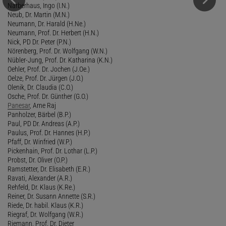
Narberhaus, Ingo (I.N.)
Neub, Dr. Martin (M.N.)
Neumann, Dr. Harald (H.Ne.)
Neumann, Prof. Dr. Herbert (H.N.)
Nick, PD Dr. Peter (P.N.)
Nörenberg, Prof. Dr. Wolfgang (W.N.)
Nübler-Jung, Prof. Dr. Katharina (K.N.)
Oehler, Prof. Dr. Jochen (J.Oe.)
Oelze, Prof. Dr. Jürgen (J.O.)
Olenik, Dr. Claudia (C.O.)
Osche, Prof. Dr. Günther (G.O.)
Panesar
, Arne Raj
Panholzer, Bärbel (B.P.)
Paul, PD Dr. Andreas (A.P.)
Paulus, Prof. Dr. Hannes (H.P.)
Pfaff, Dr. Winfried (W.P.)
Pickenhain, Prof. Dr. Lothar (L.P.)
Probst, Dr. Oliver (O.P.)
Ramstetter, Dr. Elisabeth (E.R.)
Ravati, Alexander (A.R.)
Rehfeld, Dr. Klaus (K.Re.)
Reiner, Dr. Susann Annette (S.R.)
Riede, Dr. habil. Klaus (K.R.)
Riegraf, Dr. Wolfgang (W.R.)
Riemann, Prof. Dr. Dieter