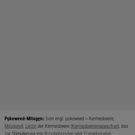
P
o
keweed-Mitog
e
n
s
[von engl. pokeweed = Kermesbeere,
Mitogene
],
Lectin
der Kermesbeere (
Kermesbeerengewächse
), das
zur Stimulierung von
B-Lymphocyten
und
T-Lymphocyten