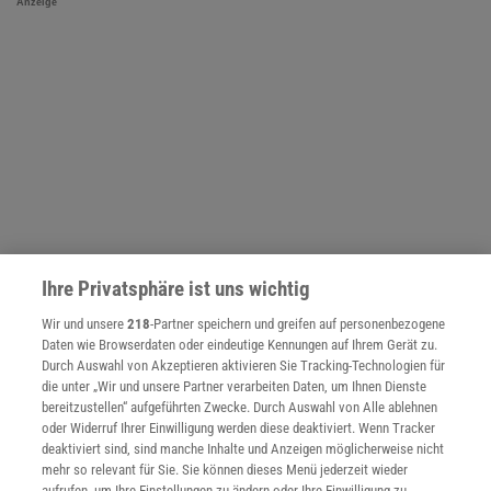
Anzeige
Ihre Privatsphäre ist uns wichtig
Wir und unsere
218
-Partner speichern und greifen auf personenbezogene
Daten wie Browserdaten oder eindeutige Kennungen auf Ihrem Gerät zu.
Durch Auswahl von Akzeptieren aktivieren Sie Tracking-Technologien für
NACH OBEN
die unter „Wir und unsere Partner verarbeiten Daten, um Ihnen Dienste
bereitzustellen“ aufgeführten Zwecke. Durch Auswahl von Alle ablehnen
oder Widerruf Ihrer Einwilligung werden diese deaktiviert. Wenn Tracker
Für Sie im Spektrum-Shop und am Kiosk:
deaktiviert sind, sind manche Inhalte und Anzeigen möglicherweise nicht
mehr so relevant für Sie. Sie können dieses Menü jederzeit wieder
aufrufen, um Ihre Einstellungen zu ändern oder Ihre Einwilligung zu