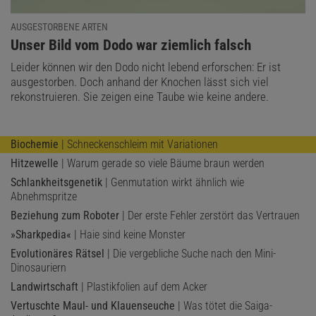
AUSGESTORBENE ARTEN
:
Unser Bild vom Dodo war ziemlich falsch
Leider können wir den Dodo nicht lebend erforschen: Er ist
ausgestorben. Doch anhand der Knochen lässt sich viel
rekonstruieren. Sie zeigen eine Taube wie keine andere.
Biochemie
| Schneckenschleim mit Variationen
Hitzewelle
| Warum gerade so viele Bäume braun werden
Schlankheitsgenetik
| Genmutation wirkt ähnlich wie
Abnehmspritze
Beziehung zum Roboter
| Der erste Fehler zerstört das Vertrauen
»Sharkpedia«
| Haie sind keine Monster
Evolutionäres Rätsel
| Die vergebliche Suche nach den Mini-
Dinosauriern
Landwirtschaft
| Plastikfolien auf dem Acker
Vertuschte Maul- und Klauenseuche
| Was tötet die Saiga-