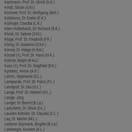
Kattmann, Prof. Dr. Ulrich (U.K.)
Kindt, Silvan (S.Ki.)
Kirchner, Prof. Dr. Wolfgang (W.K.)
Kirkilionis, Dr. Evelin (E.K.)
Kislinger, Claudia (C.K.)
Klein-Hollerbach, Dr. Richard (R.K.)
Klonk, Dr. Sabine (S.Kl.)
Kluge, Prof. Dr. Friedrich (F.K.)
König, Dr. Susanne (S.Kö.)
Körner, Dr. Helge (H.Kör.)
Kössel (†), Prof. Dr. Hans (H.K.)
Kühnle, Ralph (R.Kü.)
Kuss (†), Prof. Dr. Siegfried (S.K.)
Kyrieleis, Armin (A.K.)
Lahrtz, Stephanie (S.L.)
Lamparski, Prof. Dr. Franz (F.L.)
Landgraf, Dr. Uta (U.L.)
Lange, Prof. Dr. Herbert (H.L.)
Lange, Jörg
Langer, Dr. Bernd (B.La.)
Larbolette, Dr. Oliver (O.L.)
Laurien-Kehnen, Dr. Claudia (C.L.)
Lay, Dr. Martin (M.L.)
Lechner-Ssymank, Brigitte (B.Le.)
Leinberger, Annette (A.L.)