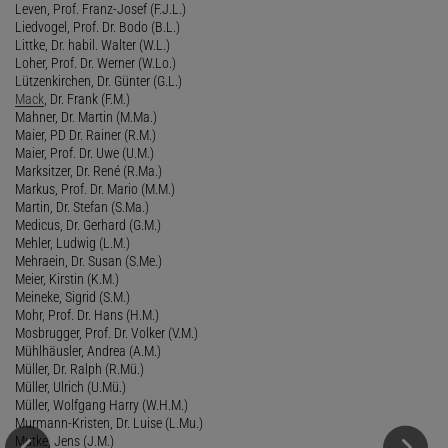
Leven, Prof. Franz-Josef (F.J.L.)
Liedvogel, Prof. Dr. Bodo (B.L.)
Littke, Dr. habil. Walter (W.L.)
Loher, Prof. Dr. Werner (W.Lo.)
Lützenkirchen, Dr. Günter (G.L.)
Mack
, Dr. Frank (F.M.)
Mahner, Dr. Martin (M.Ma.)
Maier, PD Dr. Rainer (R.M.)
Maier, Prof. Dr. Uwe (U.M.)
Marksitzer, Dr. René (R.Ma.)
Markus, Prof. Dr. Mario (M.M.)
Martin, Dr. Stefan (S.Ma.)
Medicus, Dr. Gerhard (G.M.)
Mehler, Ludwig (L.M.)
Mehraein, Dr. Susan (S.Me.)
Meier, Kirstin (K.M.)
Meineke, Sigrid (S.M.)
Mohr, Prof. Dr. Hans (H.M.)
Mosbrugger, Prof. Dr. Volker (V.M.)
Mühlhäusler, Andrea (A.M.)
Müller, Dr. Ralph (R.Mü.)
Müller, Ulrich (U.Mü.)
Müller, Wolfgang Harry (W.H.M.)
Murmann-Kristen, Dr. Luise (L.Mu.)
Mutke, Jens (J.M.)