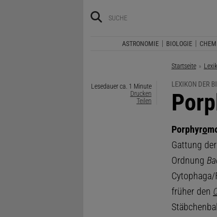
ASTRONOMIE
BIOLOGIE
CHEM
Startseite
Lexi
LEXIKON DER B
Lesedauer ca. 1 Minute
:
Porp
Drucken
Teilen
Porphyr
o
m
Gattung de
Ordnung
Ba
Cytophaga/F
früher den
Stäbchenbak