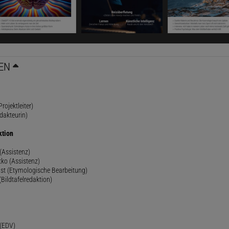
EN
rojektleiter)
dakteurin)
ktion
(Assistenz)
ko (Assistenz)
st (Etymologische Bearbeitung)
(Bildtafelredaktion)
h
 (EDV)