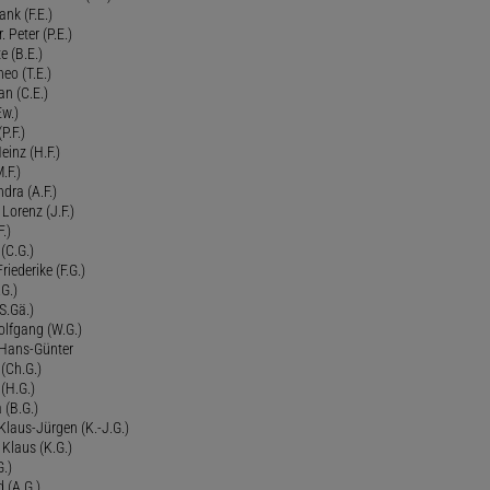
ank (F.E.)
Peter (P.E.)
e (B.E.)
eo (T.E.)
an (C.E.)
Ew.)
P.F.)
einz (H.F.)
.F.)
dra (A.F.)
Lorenz (J.F.)
.)
 (C.G.)
riederike (F.G.)
G.)
S.Gä.)
olfgang (W.G.)
. Hans-Günter
 (Ch.G.)
 (H.G.)
a (B.G.)
 Klaus-Jürgen (K.-J.G.)
. Klaus (K.G.)
G.)
d (A.G.)