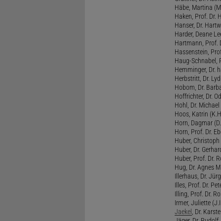
Häbe, Martina (M
Haken, Prof. Dr.
Hanser, Dr. Hartw
Harder, Deane Lee
Hartmann, Prof. D
Hassenstein, Prof
Haug-Schnabel, PD
Hemminger, Dr. ha
Herbstritt, Dr. Lyd
Hobom, Dr. Barba
Hoffrichter, Dr. O
Hohl, Dr. Michael
Hoos, Katrin (K.H
Horn, Dagmar (D.
Horn, Prof. Dr. Eb
Huber, Christoph 
Huber, Dr. Gerhar
Huber, Prof. Dr. R
Hug, Dr. Agnes M.
Illerhaus, Dr. Jürg
Illes, Prof. Dr. Pete
Illing, Prof. Dr. 
Irmer, Juliette (J.Ir
Jaekel
, Dr. Karst
Jäger, Dr. Rudolf