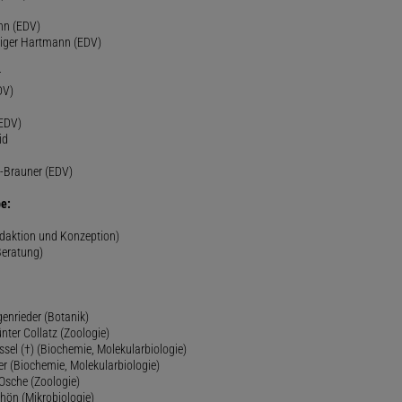
nn (EDV)
diger Hartmann (EDV)
r
DV)
(EDV)
id
-Brauner (EDV)
e:
edaktion und Konzeption)
Beratung)
genrieder (Botanik)
ünter Collatz (Zoologie)
ssel (†) (Biochemie, Molekularbiologie)
er (Biochemie, Molekularbiologie)
 Osche (Zoologie)
chön (Mikrobiologie)