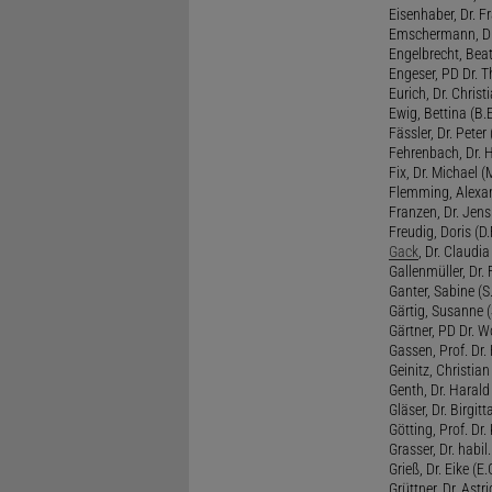
Eisenhaber, Dr. Fr
Emschermann, Dr. 
Engelbrecht, Beat
Engeser, PD Dr. Th
Eurich, Dr. Christi
Ewig, Bettina (B.
Fässler, Dr. Peter (
Fehrenbach, Dr. H
Fix, Dr. Michael (M
Flemming, Alexan
Franzen, Dr. Jens 
Freudig, Doris (D.F
Gack
, Dr. Claudia
Gallenmüller, Dr. F
Ganter, Sabine (S.
Gärtig, Susanne (
Gärtner, PD Dr. W
Gassen, Prof. Dr
Geinitz, Christian
Genth, Dr. Harald
Gläser, Dr. Birgitt
Götting, Prof. Dr.
Grasser, Dr. habil
Grieß, Dr. Eike (E.
Grüttner, Dr. Astri