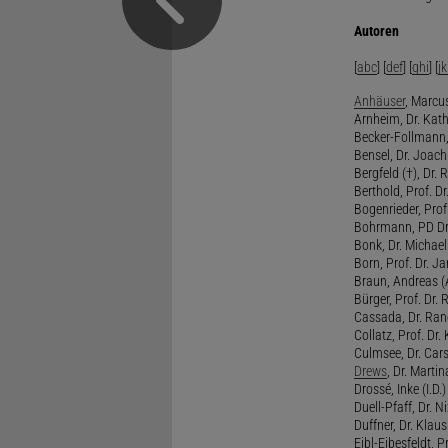
Autoren
[
abc
] [
def
] [
ghi
] [
jk
Anhäuser
, Marcus
Arnheim, Dr. Kath
Becker-Follmann, 
Bensel, Dr. Joach
Bergfeld (†), Dr. 
Berthold, Prof. Dr.
Bogenrieder, Prof.
Bohrmann, PD Dr.
Bonk, Dr. Michael
Born, Prof. Dr. Ja
Braun, Andreas (A
Bürger, Prof. Dr. 
Cassada, Dr. Rand
Collatz, Prof. Dr.
Culmsee, Dr. Cars
Drews
, Dr. Martin
Drossé, Inke (I.D.)
Duell-Pfaff, Dr. Ni
Duffner, Dr. Klaus
Eibl-Eibesfeldt, Pr