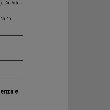
e
). Die Arten
uch an
lenza e