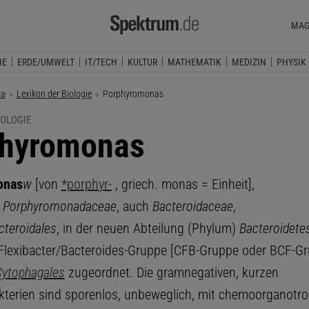
MAG
IE
ERDE/UMWELT
IT/TECH
KULTUR
MATHEMATIK
MEDIZIN
PHYSIK
ka
Lexikon der Biologie
Aktuelle Seite:
Porphyromonas
IOLOGIE
hyromonas
onas
w
[von
*porphyr-
, griech. monas = Einheit],
r
Porphyromonadaceae
, auch
Bacteroidaceae
,
cteroidales
, in der neuen Abteilung (Phylum)
Bacteroidete
lexibacter/Bacteroides-Gruppe [CFB-Gruppe oder BCF-Gr
Cytophagales
zugeordnet. Die gramnegativen, kurzen
terien sind sporenlos, unbeweglich, mit chemoorganot