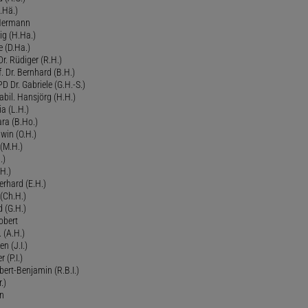
.Hä.)
 Hermann
ig (H.Ha.)
 (D.Ha.)
r. Rüdiger (R.H.)
. Dr. Bernhard (B.H.)
 Dr. Gabriele (G.H.-S.)
bil. Hansjörg (H.H.)
ia (L.H.)
ra (B.Ho.)
dwin (O.H.)
 (M.H.)
.)
H.)
erhard (E.H.)
(Ch.H.)
d (G.H.)
obert
 (A.H.)
en (J.I.)
r (P.I.)
Robert-Benjamin (R.B.I.)
.)
en