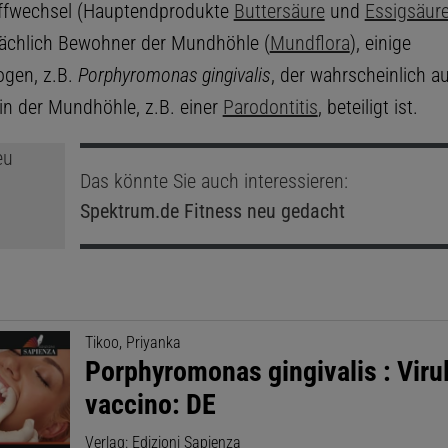
ffwechsel (Hauptendprodukte
Buttersäure
und
Essigsäur
ächlich Bewohner der Mundhöhle (
Mundflora
), einige
gen, z.B.
Porphyromonas gingivalis
, der wahrscheinlich a
 in der Mundhöhle, z.B. einer
Parodontitis
, beteiligt ist.
Das könnte Sie auch interessieren:
Spektrum.de
Fitness neu gedacht
Tikoo, Priyanka
Porphyromonas gingivalis : Viru
vaccino: DE
Verlag: Edizioni Sapienza