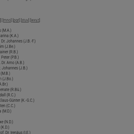
l
] [
mno
] [
pqr
] [
stuv
] [
wxyz
]
 (M.A.)
arina (K.A.)
Dr. Johannes (J.B.-F.)
im (J.Be.)
Rainer (R.B.)
 Peter (P.B.)
 Dr. Arno (A.B.)
 Johannes (J.B.)
 (M.B.)
n (J.Bo.)
.Br.)
Renate (R.Bü.)
all (R.C.)
 Klaus-Günter (K.-G.C.)
ten (C.C.)
a (M.D.)
xe (N.D.)
 (K.D.)
of. Dr. Irenäus (I.E.)