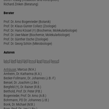
Richard Zinken (Beratung)
Berater
Prof. Dr. Arno Bogenrieder (Botanik)
Prof. Dr. Klaus-Günter Collatz (Zoologie)
Prof. Dr. Hans Kössel (†) (Biochemie, Molekularbiologie)
Prof. Dr. Uwe Maier (Biochemie, Molekularbiologie)
Prof. Dr. Günther Osche (Zoologie)
Prof. Dr. Georg Schön (Mikrobiologie)
Autoren
[
abc
] [
def
] [
ghi
] [
jkl
] [
mno
] [
pqr
] [
stuv
] [
wxyz
]
Anhäuser
, Marcus (M.A.)
Arnheim, Dr. Katharina (K.A.)
Becker-Follmann, Dr. Johannes (J.B.-F.)
Bensel, Dr. Joachim (J.Be.)
Bergfeld (†), Dr. Rainer (R.B.)
Berthold, Prof. Dr. Peter (P.B.)
Bogenrieder, Prof. Dr. Arno (A.B.)
Bohrmann, PD Dr. Johannes (J.B.)
Bonk, Dr. Michael (M.B.)
Born, Prof. Dr. Jan (J.Bo.)