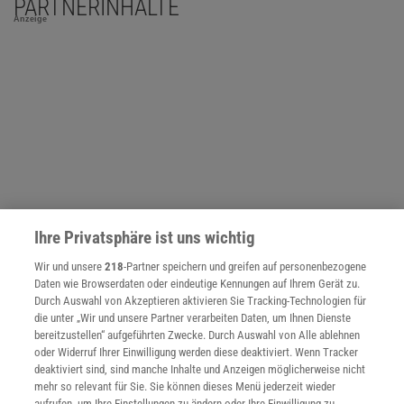
PARTNERINHALTE
Anzeige
Ihre Privatsphäre ist uns wichtig
Wir und unsere
218
-Partner speichern und greifen auf personenbezogene
Daten wie Browserdaten oder eindeutige Kennungen auf Ihrem Gerät zu.
Durch Auswahl von Akzeptieren aktivieren Sie Tracking-Technologien für
die unter „Wir und unsere Partner verarbeiten Daten, um Ihnen Dienste
NACH OBEN
bereitzustellen“ aufgeführten Zwecke. Durch Auswahl von Alle ablehnen
oder Widerruf Ihrer Einwilligung werden diese deaktiviert. Wenn Tracker
deaktiviert sind, sind manche Inhalte und Anzeigen möglicherweise nicht
Für Sie im Spektrum-Shop und am Kiosk:
mehr so relevant für Sie. Sie können dieses Menü jederzeit wieder
aufrufen, um Ihre Einstellungen zu ändern oder Ihre Einwilligung zu