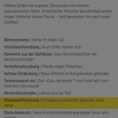
Höhlen bilden ein eigenes Ökosystem mit extrem
spezialisierten Arten. Griechische Forscher beschreiben einen
neuen Vertreter dieser Fauna – und benannten ihn nach einer
Gottheit.
Wetterextreme
| Klima im freien Fall
Verhaltensforschung
| Auch Affen necken sich
Harmonie aus der Duftdrüse
| Das Herrscherparfüm der
Nacktmull-Königin
Verhaltensforschung
| Pferde zeigen Pokerface
Seltene Entdeckung
| Neue Affenart im Kongobecken gefunden
Tyrannosaurus rex
| Das »Gus« genannte T.-rex-Fossil wird zum
teuersten Dinosaurier
Ahrtal-Katastrophe
| Lehren aus der Flut
Stammzellforschung
| Erzeugung künstlicher Spermien rückt
näher
Ebola-Ausbruch
| Neue Kombinationstherapie gegen Ebola wird
erprobt