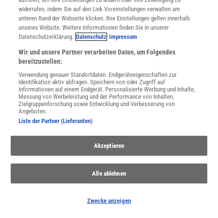
widerrufen, indem Sie auf den Link Voreinstellungen verwalten am
unteren Rand der Webseite klicken. Ihre Einstellungen gelten innerhalb
unseres Website. Weitere Informationen finden Sie in unserer
Datenschutzerklärung.
Datenschutz
Impressum
Wir und unsere Partner verarbeiten Daten, um Folgendes
bereitzustellen:
WEITERE NEUERSCHEINUNGEN
SPEKTRUM SHOP
Verwendung genauer Standortdaten. Endgeräteeigenschaften zur
Identifikation aktiv abfragen. Speichern von oder Zugriff auf
Informationen auf einem Endgerät. Personalisierte Werbung und Inhalte,
Messung von Werbeleistung und der Performance von Inhalten,
Zielgruppenforschung sowie Entwicklung und Verbesserung von
Spektrum
.de-Newsletter abonnieren
Angeboten.
Liste der Partner (Lieferanten)
JETZT ANMELDEN!
Akzeptieren
Sie können unsere Newsletter jederzeit wieder abbestellen. Infos zu unserem Umgang
mit Ihren personenbezogenen Daten finden Sie in unserer
Datenschutzerklärung
.
Alle ablehnen
SERVICES
Zwecke anzeigen
Newsletter
Kontakt