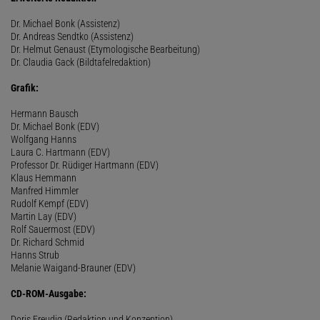
Dr. Michael Bonk (Assistenz)
Dr. Andreas Sendtko (Assistenz)
Dr. Helmut Genaust (Etymologische Bearbeitung)
Dr. Claudia Gack (Bildtafelredaktion)
Grafik:
Hermann Bausch
Dr. Michael Bonk (EDV)
Wolfgang Hanns
Laura C. Hartmann (EDV)
Professor Dr. Rüdiger Hartmann (EDV)
Klaus Hemmann
Manfred Himmler
Rudolf Kempf (EDV)
Martin Lay (EDV)
Rolf Sauermost (EDV)
Dr. Richard Schmid
Hanns Strub
Melanie Waigand-Brauner (EDV)
CD-ROM-Ausgabe:
Doris Freudig (Redaktion und Konzeption)