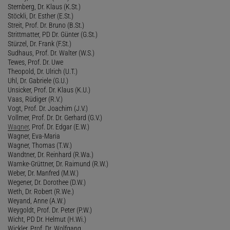
Sternberg, Dr. Klaus (K.St.)
Stöckli, Dr. Esther (E.St.)
Streit, Prof. Dr. Bruno (B.St.)
Strittmatter, PD Dr. Günter (G.St.)
Stürzel, Dr. Frank (F.St.)
Sudhaus, Prof. Dr. Walter (W.S.)
Tewes, Prof. Dr. Uwe
Theopold, Dr. Ulrich (U.T.)
Uhl, Dr. Gabriele (G.U.)
Unsicker, Prof. Dr. Klaus (K.U.)
Vaas, Rüdiger (R.V.)
Vogt, Prof. Dr. Joachim (J.V.)
Vollmer, Prof. Dr. Dr. Gerhard (G.V.)
Wagner
, Prof. Dr. Edgar (E.W.)
Wagner, Eva-Maria
Wagner, Thomas (T.W.)
Wandtner, Dr. Reinhard (R.Wa.)
Warnke-Grüttner, Dr. Raimund (R.W.)
Weber, Dr. Manfred (M.W.)
Wegener, Dr. Dorothee (D.W.)
Weth, Dr. Robert (R.We.)
Weyand, Anne (A.W.)
Weygoldt, Prof. Dr. Peter (P.W.)
Wicht, PD Dr. Helmut (H.Wi.)
Wickler, Prof. Dr. Wolfgang