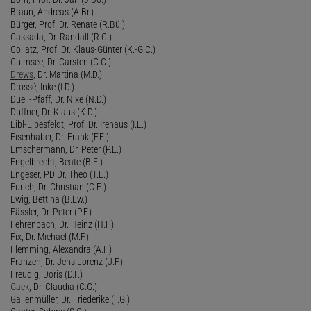
Braun, Andreas (A.Br.)
Bürger, Prof. Dr. Renate (R.Bü.)
Cassada, Dr. Randall (R.C.)
Collatz, Prof. Dr. Klaus-Günter (K.-G.C.)
Culmsee, Dr. Carsten (C.C.)
Drews
, Dr. Martina (M.D.)
Drossé, Inke (I.D.)
Duell-Pfaff, Dr. Nixe (N.D.)
Duffner, Dr. Klaus (K.D.)
Eibl-Eibesfeldt, Prof. Dr. Irenäus (I.E.)
Eisenhaber, Dr. Frank (F.E.)
Emschermann, Dr. Peter (P.E.)
Engelbrecht, Beate (B.E.)
Engeser, PD Dr. Theo (T.E.)
Eurich, Dr. Christian (C.E.)
Ewig, Bettina (B.Ew.)
Fässler, Dr. Peter (P.F.)
Fehrenbach, Dr. Heinz (H.F.)
Fix, Dr. Michael (M.F.)
Flemming, Alexandra (A.F.)
Franzen, Dr. Jens Lorenz (J.F.)
Freudig, Doris (D.F.)
Gack
, Dr. Claudia (C.G.)
Gallenmüller, Dr. Friederike (F.G.)