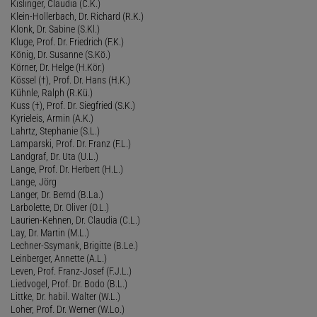
Kislinger, Claudia (C.K.)
Klein-Hollerbach, Dr. Richard (R.K.)
Klonk, Dr. Sabine (S.Kl.)
Kluge, Prof. Dr. Friedrich (F.K.)
König, Dr. Susanne (S.Kö.)
Körner, Dr. Helge (H.Kör.)
Kössel (†), Prof. Dr. Hans (H.K.)
Kühnle, Ralph (R.Kü.)
Kuss (†), Prof. Dr. Siegfried (S.K.)
Kyrieleis, Armin (A.K.)
Lahrtz, Stephanie (S.L.)
Lamparski, Prof. Dr. Franz (F.L.)
Landgraf, Dr. Uta (U.L.)
Lange, Prof. Dr. Herbert (H.L.)
Lange, Jörg
Langer, Dr. Bernd (B.La.)
Larbolette, Dr. Oliver (O.L.)
Laurien-Kehnen, Dr. Claudia (C.L.)
Lay, Dr. Martin (M.L.)
Lechner-Ssymank, Brigitte (B.Le.)
Leinberger, Annette (A.L.)
Leven, Prof. Franz-Josef (F.J.L.)
Liedvogel, Prof. Dr. Bodo (B.L.)
Littke, Dr. habil. Walter (W.L.)
Loher, Prof. Dr. Werner (W.Lo.)