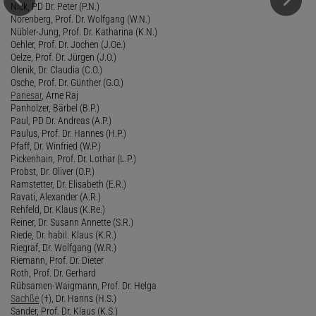
Nick, PD Dr. Peter (P.N.)
Nörenberg, Prof. Dr. Wolfgang (W.N.)
Nübler-Jung, Prof. Dr. Katharina (K.N.)
Oehler, Prof. Dr. Jochen (J.Oe.)
Oelze, Prof. Dr. Jürgen (J.O.)
Olenik, Dr. Claudia (C.O.)
Osche, Prof. Dr. Günther (G.O.)
Panesar
, Arne Raj
Panholzer, Bärbel (B.P.)
Paul, PD Dr. Andreas (A.P.)
Paulus, Prof. Dr. Hannes (H.P.)
Pfaff, Dr. Winfried (W.P.)
Pickenhain, Prof. Dr. Lothar (L.P.)
Probst, Dr. Oliver (O.P.)
Ramstetter, Dr. Elisabeth (E.R.)
Ravati, Alexander (A.R.)
Rehfeld, Dr. Klaus (K.Re.)
Reiner, Dr. Susann Annette (S.R.)
Riede, Dr. habil. Klaus (K.R.)
Riegraf, Dr. Wolfgang (W.R.)
Riemann, Prof. Dr. Dieter
Roth, Prof. Dr. Gerhard
Rübsamen-Waigmann, Prof. Dr. Helga
Sachße
(†), Dr. Hanns (H.S.)
Sander, Prof. Dr. Klaus (K.S.)