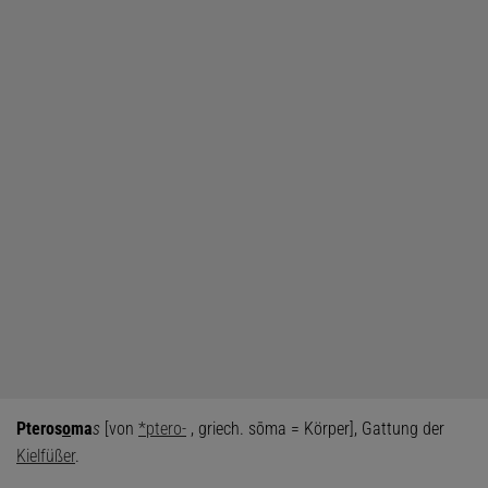
Pteros
o
ma
s
[von
*ptero-
, griech. sōma = Körper], Gattung der
Kielfüßer
.