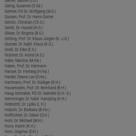
Ganter, Sabine (S.G.)
Gärtig, Susanne (S.Gä.)
Gärtner, PD Dr. Wolfgang (W.G.)
Gassen, Prof. Dr. Hans-Günter
Geinitz, Christian (Ch.G.)
Genth, Dr. Harald (H.G.)
Gläser, Dr. Birgitta (B.G.)
Götting, Prof. Dr. Klaus-Jürgen (K.-J.G.)
Grasser, Dr. habil. Klaus (K.G.)
Grieß, Dr. Eike (E.G.)
Grüttner, Dr. Astrid (A.G.)
Häbe, Martina (M.Hä.)
Haken, Prof. Dr. Hermann
Hanser, Dr. Hartwig (H.Ha.)
Harder, Deane Lee (D.Ha.)
Hartmann, Prof. Dr. Rüdiger (R.H.)
Hassenstein, Prof. Dr. Bernhard (B.H.)
Haug-Schnabel, PD Dr. Gabriele (G.H.-S.)
Hemminger, Dr. habil. Hansjörg (H.H.)
Herbstritt, Dr. Lydia (L.H.)
Hobom, Dr. Barbara (B.Ho.)
Hoffrichter, Dr. Odwin (O.H.)
Hohl, Dr. Michael (M.H.)
Hoos, Katrin (K.H.)
Horn, Dagmar (D.H.)