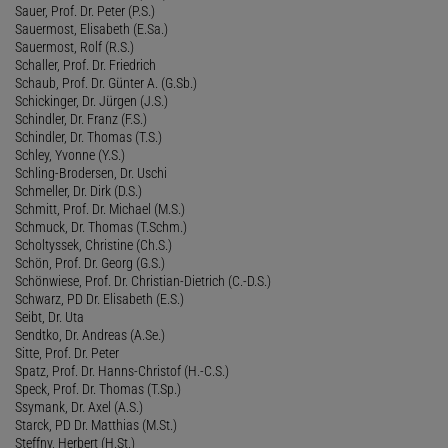
Sauer, Prof. Dr. Peter (P.S.)
Sauermost, Elisabeth (E.Sa.)
Sauermost, Rolf (R.S.)
Schaller, Prof. Dr. Friedrich
Schaub, Prof. Dr. Günter A. (G.Sb.)
Schickinger, Dr. Jürgen (J.S.)
Schindler, Dr. Franz (F.S.)
Schindler, Dr. Thomas (T.S.)
Schley, Yvonne (Y.S.)
Schling-Brodersen, Dr. Uschi
Schmeller, Dr. Dirk (D.S.)
Schmitt, Prof. Dr. Michael (M.S.)
Schmuck, Dr. Thomas (T.Schm.)
Scholtyssek, Christine (Ch.S.)
Schön, Prof. Dr. Georg (G.S.)
Schönwiese, Prof. Dr. Christian-Dietrich (C.-D.S.)
Schwarz, PD Dr. Elisabeth (E.S.)
Seibt, Dr. Uta
Sendtko, Dr. Andreas (A.Se.)
Sitte, Prof. Dr. Peter
Spatz, Prof. Dr. Hanns-Christof (H.-C.S.)
Speck, Prof. Dr. Thomas (T.Sp.)
Ssymank, Dr. Axel (A.S.)
Starck, PD Dr. Matthias (M.St.)
Steffny, Herbert (H.St.)