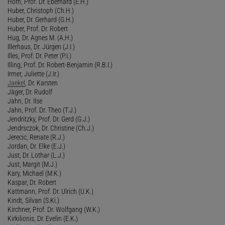
Horn, Prof. Dr. Eberhard (E.H.)
Huber, Christoph (Ch.H.)
Huber, Dr. Gerhard (G.H.)
Huber, Prof. Dr. Robert
Hug, Dr. Agnes M. (A.H.)
Illerhaus, Dr. Jürgen (J.I.)
Illes, Prof. Dr. Peter (P.I.)
Illing, Prof. Dr. Robert-Benjamin (R.B.I.)
Irmer, Juliette (J.Ir.)
Jaekel
, Dr. Karsten
Jäger, Dr. Rudolf
Jahn, Dr. Ilse
Jahn, Prof. Dr. Theo (T.J.)
Jendritzky, Prof. Dr. Gerd (G.J.)
Jendrsczok, Dr. Christine (Ch.J.)
Jerecic, Renate (R.J.)
Jordan, Dr. Elke (E.J.)
Just, Dr. Lothar (L.J.)
Just, Margit (M.J.)
Kary, Michael (M.K.)
Kaspar, Dr. Robert
Kattmann, Prof. Dr. Ulrich (U.K.)
Kindt, Silvan (S.Ki.)
Kirchner, Prof. Dr. Wolfgang (W.K.)
Kirkilionis, Dr. Evelin (E.K.)