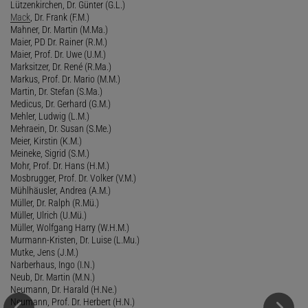
Lützenkirchen, Dr. Günter (G.L.)
Mack
, Dr. Frank (F.M.)
Mahner, Dr. Martin (M.Ma.)
Maier, PD Dr. Rainer (R.M.)
Maier, Prof. Dr. Uwe (U.M.)
Marksitzer, Dr. René (R.Ma.)
Markus, Prof. Dr. Mario (M.M.)
Martin, Dr. Stefan (S.Ma.)
Medicus, Dr. Gerhard (G.M.)
Mehler, Ludwig (L.M.)
Mehraein, Dr. Susan (S.Me.)
Meier, Kirstin (K.M.)
Meineke, Sigrid (S.M.)
Mohr, Prof. Dr. Hans (H.M.)
Mosbrugger, Prof. Dr. Volker (V.M.)
Mühlhäusler, Andrea (A.M.)
Müller, Dr. Ralph (R.Mü.)
Müller, Ulrich (U.Mü.)
Müller, Wolfgang Harry (W.H.M.)
Murmann-Kristen, Dr. Luise (L.Mu.)
Mutke, Jens (J.M.)
Narberhaus, Ingo (I.N.)
Neub, Dr. Martin (M.N.)
Neumann, Dr. Harald (H.Ne.)
Neumann, Prof. Dr. Herbert (H.N.)