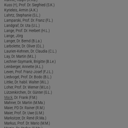
Kuss (†), Prof. Dr. Siegfried (S.K.)
Kyrieleis, Armin (A.K.)
Lahrtz, Stephanie (S.L.)
Lamparski, Prof. Dr. Franz (F.L.)
Landgraf, Dr. Uta (U.L.)
Lange, Prof. Dr. Herbert (H.L.)
Lange, Jörg
Langer, Dr. Bernd (B.La.)
Larbolette, Dr. Oliver (O.L.)
Laurien-Kehnen, Dr. Claudia (C.L.)
Lay, Dr. Martin (M.L.)
Lechner-Ssymank, Brigitte (B.Le.)
Leinberger, Annette (A.L.)
Leven, Prof. Franz-Josef (F.J.L.)
Liedvogel, Prof. Dr. Bodo (B.L.)
Littke, Dr. habil. Walter (W.L.)
Loher, Prof. Dr. Werner (W.Lo.)
Lützenkirchen, Dr. Günter (G.L.)
Mack
, Dr. Frank (F.M.)
Mahner, Dr. Martin (M.Ma.)
Maier, PD Dr. Rainer (R.M.)
Maier, Prof. Dr. Uwe (U.M.)
Marksitzer, Dr. René (R.Ma.)
Markus, Prof. Dr. Mario (M.M.)