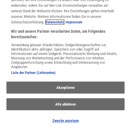
WEITERE NEUERSCHEINUNGEN
SPEKTRUM SHOP
widerrufen, indem Sie auf den Link Voreinstellungen verwalten am
unteren Rand der Webseite klicken. Ihre Einstellungen gelten innerhalb
unseres Website. Weitere Informationen finden Sie in unserer
Datenschutzerklärung.
Datenschutz
Impressum
Spektrum
.de-Newsletter abonnieren
Wir und unsere Partner verarbeiten Daten, um Folgendes
bereitzustellen:
JETZT ANMELDEN!
Verwendung genauer Standortdaten. Endgeräteeigenschaften zur
Identifikation aktiv abfragen. Speichern von oder Zugriff auf
Sie können unsere Newsletter jederzeit wieder abbestellen. Infos zu unserem Umgang
Informationen auf einem Endgerät. Personalisierte Werbung und Inhalte,
mit Ihren personenbezogenen Daten finden Sie in unserer
Datenschutzerklärung
.
Messung von Werbeleistung und der Performance von Inhalten,
Zielgruppenforschung sowie Entwicklung und Verbesserung von
Angeboten.
Liste der Partner (Lieferanten)
SERVICES
Newsletter
Akzeptieren
Kontakt
Spektrum Shop
Im Handel kaufen
Alle ablehnen
Presse
Verträge kündigen
Zwecke anzeigen
INFO