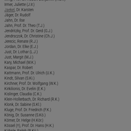
Irmer, Juliette (J.Ir.)
Jaekel
, Dr. Karsten
Jäger, Dr. Rudolf
Jahn, Dr. Ilse
Jahn, Prof. Dr. Theo (T.J.)
Jendritzky, Prof. Dr. Gerd (G.J.)
Jendrsczok, Dr. Christine (Ch.J.)
Jerecic, Renate (R.J.)
Jordan, Dr. Elke (E.J.)
Just, Dr. Lothar (L.J.)
Just, Margit (M.J.)
Kary, Michael (M.K.)
Kaspar, Dr. Robert
Kattmann, Prof. Dr. Ulrich (U.K.)
Kindt, Silvan (S.Ki.)
Kirchner, Prof. Dr. Wolfgang (W.K.)
Kirkilionis, Dr. Evelin (E.K.)
Kislinger, Claudia (C.K.)
Klein-Hollerbach, Dr. Richard (R.K.)
Klonk, Dr. Sabine (S.Kl.)
Kluge, Prof. Dr. Friedrich (F.K.)
König, Dr. Susanne (S.Kö.)
Körner, Dr. Helge (H.Kör.)
Kössel (†), Prof. Dr. Hans (H.K.)
Kühnle, Ralph (R.Kü.)