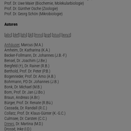
Prof. Dr. Uwe Maier (Biochemie, Molekularbiologie)
Prof. Dr. Günther Osche (Zoologie)
Prof. Dr. Georg Schön (Mikrobiologie)
Autoren
[
abc
] [
def
] [
ghi
] [
jkl
] [
mno
] [
pqr
] [
stuv
] [
wxyz
]
Anhäuser
, Marcus (M.A.)
Arnheim, Dr. Katharina (K.A.)
Becker-Follmann, Dr. Johannes (J.B.-F.)
Bensel, Dr. Joachim (J.Be.)
Bergfeld (†), Dr. Rainer (R.B.)
Berthold, Prof. Dr. Peter (P.B.)
Bogenrieder, Prof. Dr. Arno (A.B.)
Bohrmann, PD Dr. Johannes (J.B.)
Bonk, Dr. Michael (M.B.)
Born, Prof. Dr. Jan (J.Bo.)
Braun, Andreas (A.Br.)
Bürger, Prof. Dr. Renate (R.Bü.)
Cassada, Dr. Randall (R.C.)
Collatz, Prof. Dr. Klaus-Günter (K.-G.C.)
Culmsee, Dr. Carsten (C.C.)
Drews
, Dr. Martina (M.D.)
Drossé, Inke (I.D.)