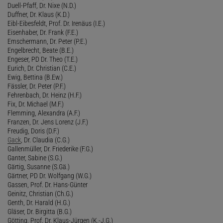
Duell-Pfaff, Dr. Nixe (N.D.)
Duffner, Dr. Klaus (K.D.)
Eibl-Eibesfeldt, Prof. Dr. Irenäus (I.E.)
Eisenhaber, Dr. Frank (F.E.)
Emschermann, Dr. Peter (P.E.)
Engelbrecht, Beate (B.E.)
Engeser, PD Dr. Theo (T.E.)
Eurich, Dr. Christian (C.E.)
Ewig, Bettina (B.Ew.)
Fässler, Dr. Peter (P.F.)
Fehrenbach, Dr. Heinz (H.F.)
Fix, Dr. Michael (M.F.)
Flemming, Alexandra (A.F.)
Franzen, Dr. Jens Lorenz (J.F.)
Freudig, Doris (D.F.)
Gack
, Dr. Claudia (C.G.)
Gallenmüller, Dr. Friederike (F.G.)
Ganter, Sabine (S.G.)
Gärtig, Susanne (S.Gä.)
Gärtner, PD Dr. Wolfgang (W.G.)
Gassen, Prof. Dr. Hans-Günter
Geinitz, Christian (Ch.G.)
Genth, Dr. Harald (H.G.)
Gläser, Dr. Birgitta (B.G.)
Götting, Prof. Dr. Klaus-Jürgen (K.-J.G.)