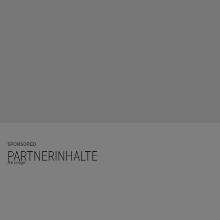
SPONSORED
PARTNERINHALTE
Anzeige