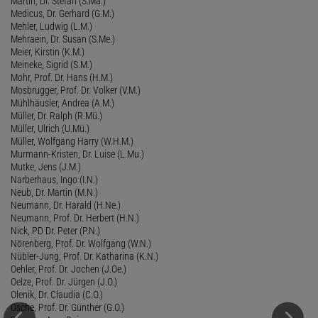
Martin, Dr. Stefan (S.Ma.)
Medicus, Dr. Gerhard (G.M.)
Mehler, Ludwig (L.M.)
Mehraein, Dr. Susan (S.Me.)
Meier, Kirstin (K.M.)
Meineke, Sigrid (S.M.)
Mohr, Prof. Dr. Hans (H.M.)
Mosbrugger, Prof. Dr. Volker (V.M.)
Mühlhäusler, Andrea (A.M.)
Müller, Dr. Ralph (R.Mü.)
Müller, Ulrich (U.Mü.)
Müller, Wolfgang Harry (W.H.M.)
Murmann-Kristen, Dr. Luise (L.Mu.)
Mutke, Jens (J.M.)
Narberhaus, Ingo (I.N.)
Neub, Dr. Martin (M.N.)
Neumann, Dr. Harald (H.Ne.)
Neumann, Prof. Dr. Herbert (H.N.)
Nick, PD Dr. Peter (P.N.)
Nörenberg, Prof. Dr. Wolfgang (W.N.)
Nübler-Jung, Prof. Dr. Katharina (K.N.)
Oehler, Prof. Dr. Jochen (J.Oe.)
Oelze, Prof. Dr. Jürgen (J.O.)
Olenik, Dr. Claudia (C.O.)
Osche, Prof. Dr. Günther (G.O.)