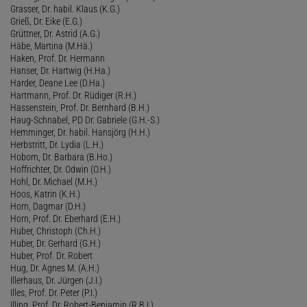
Grasser, Dr. habil. Klaus (K.G.)
Grieß, Dr. Eike (E.G.)
Grüttner, Dr. Astrid (A.G.)
Häbe, Martina (M.Hä.)
Haken, Prof. Dr. Hermann
Hanser, Dr. Hartwig (H.Ha.)
Harder, Deane Lee (D.Ha.)
Hartmann, Prof. Dr. Rüdiger (R.H.)
Hassenstein, Prof. Dr. Bernhard (B.H.)
Haug-Schnabel, PD Dr. Gabriele (G.H.-S.)
Hemminger, Dr. habil. Hansjörg (H.H.)
Herbstritt, Dr. Lydia (L.H.)
Hobom, Dr. Barbara (B.Ho.)
Hoffrichter, Dr. Odwin (O.H.)
Hohl, Dr. Michael (M.H.)
Hoos, Katrin (K.H.)
Horn, Dagmar (D.H.)
Horn, Prof. Dr. Eberhard (E.H.)
Huber, Christoph (Ch.H.)
Huber, Dr. Gerhard (G.H.)
Huber, Prof. Dr. Robert
Hug, Dr. Agnes M. (A.H.)
Illerhaus, Dr. Jürgen (J.I.)
Illes, Prof. Dr. Peter (P.I.)
Illing, Prof. Dr. Robert-Benjamin (R.B.I.)