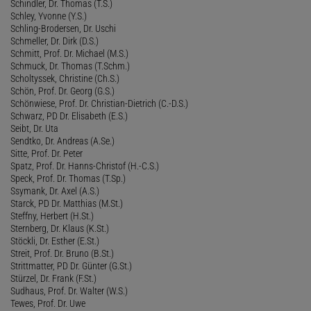
Schindler, Dr. Thomas (T.S.)
Schley, Yvonne (Y.S.)
Schling-Brodersen, Dr. Uschi
Schmeller, Dr. Dirk (D.S.)
Schmitt, Prof. Dr. Michael (M.S.)
Schmuck, Dr. Thomas (T.Schm.)
Scholtyssek, Christine (Ch.S.)
Schön, Prof. Dr. Georg (G.S.)
Schönwiese, Prof. Dr. Christian-Dietrich (C.-D.S.)
Schwarz, PD Dr. Elisabeth (E.S.)
Seibt, Dr. Uta
Sendtko, Dr. Andreas (A.Se.)
Sitte, Prof. Dr. Peter
Spatz, Prof. Dr. Hanns-Christof (H.-C.S.)
Speck, Prof. Dr. Thomas (T.Sp.)
Ssymank, Dr. Axel (A.S.)
Starck, PD Dr. Matthias (M.St.)
Steffny, Herbert (H.St.)
Sternberg, Dr. Klaus (K.St.)
Stöckli, Dr. Esther (E.St.)
Streit, Prof. Dr. Bruno (B.St.)
Strittmatter, PD Dr. Günter (G.St.)
Stürzel, Dr. Frank (F.St.)
Sudhaus, Prof. Dr. Walter (W.S.)
Tewes, Prof. Dr. Uwe