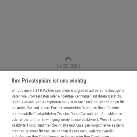
NACH OBEN
Ihre Privatsphäre ist uns wichtig
Für Sie im Spektrum-Shop und am Kiosk:
Wir und unsere
218
-Partner speichern und greifen auf personenbezogene
Daten wie Browserdaten oder eindeutige Kennungen auf Ihrem Gerät zu.
Durch Auswahl von Akzeptieren aktivieren Sie Tracking-Technologien für
die unter „Wir und unsere Partner verarbeiten Daten, um Ihnen Dienste
bereitzustellen“ aufgeführten Zwecke. Durch Auswahl von Alle ablehnen
oder Widerruf Ihrer Einwilligung werden diese deaktiviert. Wenn Tracker
deaktiviert sind, sind manche Inhalte und Anzeigen möglicherweise nicht
mehr so relevant für Sie. Sie können dieses Menü jederzeit wieder
aufrufen, um Ihre Einstellungen zu ändern oder Ihre Einwilligung zu