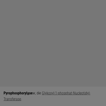
Pyrophosphoryl
a
se
w
, die
Glykosyl-1-phosphat-Nucleotidyl-
Transferase
.