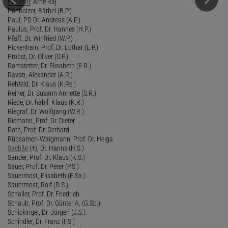
Panesar
, Arne Raj
Panholzer, Bärbel (B.P.)
Paul, PD Dr. Andreas (A.P.)
Paulus, Prof. Dr. Hannes (H.P.)
Pfaff, Dr. Winfried (W.P.)
Pickenhain, Prof. Dr. Lothar (L.P.)
Probst, Dr. Oliver (O.P.)
Ramstetter, Dr. Elisabeth (E.R.)
Ravati, Alexander (A.R.)
Rehfeld, Dr. Klaus (K.Re.)
Reiner, Dr. Susann Annette (S.R.)
Riede, Dr. habil. Klaus (K.R.)
Riegraf, Dr. Wolfgang (W.R.)
Riemann, Prof. Dr. Dieter
Roth, Prof. Dr. Gerhard
Rübsamen-Waigmann, Prof. Dr. Helga
Sachße
(†), Dr. Hanns (H.S.)
Sander, Prof. Dr. Klaus (K.S.)
Sauer, Prof. Dr. Peter (P.S.)
Sauermost, Elisabeth (E.Sa.)
Sauermost, Rolf (R.S.)
Schaller, Prof. Dr. Friedrich
Schaub, Prof. Dr. Günter A. (G.Sb.)
Schickinger, Dr. Jürgen (J.S.)
Schindler, Dr. Franz (F.S.)