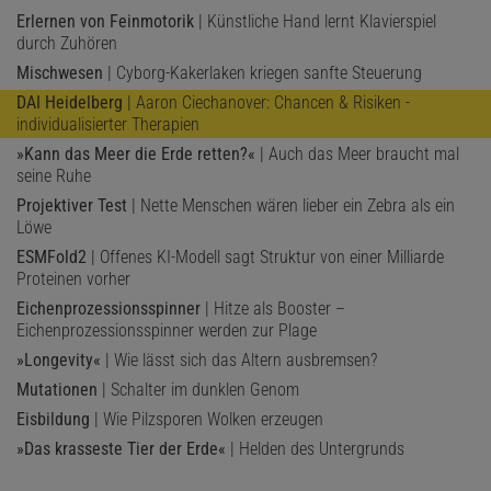
Erlernen von Feinmotorik
| Künstliche Hand lernt Klavierspiel
durch Zuhören
Mischwesen
| Cyborg-Kakerlaken kriegen sanfte Steuerung
DAI Heidelberg
| Aaron Ciechanover: Chancen & Risiken ­
individualisierter Therapien
»Kann das Meer die Erde retten?«
| Auch das Meer braucht mal
seine Ruhe
Projektiver Test
| Nette Menschen wären lieber ein Zebra als ein
Löwe
ESMFold2
| Offenes KI-Modell sagt Struktur von einer Milliarde
Proteinen vorher
Eichenprozessionsspinner
| Hitze als Booster –
Eichenprozessionsspinner werden zur Plage
»Longevity«
| Wie lässt sich das Altern ausbremsen?
Mutationen
| Schalter im dunklen Genom
Eisbildung
| Wie Pilzsporen Wolken erzeugen
»Das krasseste Tier der Erde«
| Helden des Untergrunds