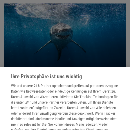
Ihre Privatsphäre ist uns wichtig
UN-KONFERENZ IN BRASILIEN
:
Staaten beschließen strengeren Schutz für 40
Wir und unsere
218
-Partner speichern und greifen auf personenbezogene
Tierarten
Daten wie Browserdaten oder eindeutige Kennungen auf Ihrem Gerät zu.
Durch Auswahl von Akzeptieren aktivieren Sie Tracking-Technologien für
Mehr Schutz für wandernde Tiere weltweit: Mit neuen Regeln
die unter „Wir und unsere Partner verarbeiten Daten, um Ihnen Dienste
zum Schutz will die UN-Konferenz ein Signal geben, denn viele
bereitzustellen“ aufgeführten Zwecke. Durch Auswahl von Alle ablehnen
Bestände schrumpfen weiter – vor allem im Meer.
oder Widerruf Ihrer Einwilligung werden diese deaktiviert. Wenn Tracker
deaktiviert sind, sind manche Inhalte und Anzeigen möglicherweise nicht
mehr so relevant für Sie. Sie können dieses Menü jederzeit wieder
aufrufen, um Ihre Einstellungen zu ändern oder Ihre Einwilligung zu