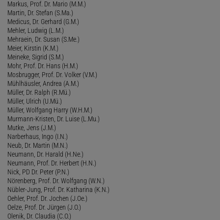
Markus, Prof. Dr. Mario (M.M.)
Martin, Dr. Stefan (S.Ma.)
Medicus, Dr. Gerhard (G.M.)
Mehler, Ludwig (L.M.)
Mehraein, Dr. Susan (S.Me.)
Meier, Kirstin (K.M.)
Meineke, Sigrid (S.M.)
Mohr, Prof. Dr. Hans (H.M.)
Mosbrugger, Prof. Dr. Volker (V.M.)
Mühlhäusler, Andrea (A.M.)
Müller, Dr. Ralph (R.Mü.)
Müller, Ulrich (U.Mü.)
Müller, Wolfgang Harry (W.H.M.)
Murmann-Kristen, Dr. Luise (L.Mu.)
Mutke, Jens (J.M.)
Narberhaus, Ingo (I.N.)
Neub, Dr. Martin (M.N.)
Neumann, Dr. Harald (H.Ne.)
Neumann, Prof. Dr. Herbert (H.N.)
Nick, PD Dr. Peter (P.N.)
Nörenberg, Prof. Dr. Wolfgang (W.N.)
Nübler-Jung, Prof. Dr. Katharina (K.N.)
Oehler, Prof. Dr. Jochen (J.Oe.)
Oelze, Prof. Dr. Jürgen (J.O.)
Olenik, Dr. Claudia (C.O.)