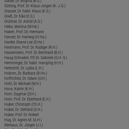
Gläser, Dr. Birgitta (B.G.)
Götting, Prof. Dr. Klaus-Jürgen (K.-J.G.)
Grasser, Dr. habil. Klaus (K.G.)
Grieß, Dr. Eike (E.G.)
Grüttner, Dr. Astrid (A.G.)
Häbe, Martina (M.Hä.)
Haken, Prof. Dr. Hermann
Hanser, Dr. Hartwig (H.Ha.)
Harder, Deane Lee (D.Ha.)
Hartmann, Prof. Dr. Rüdiger (R.H.)
Hassenstein, Prof. Dr. Bernhard (B.H.)
Haug-Schnabel, PD Dr. Gabriele (G.H.-S.)
Hemminger, Dr. habil. Hansjörg (H.H.)
Herbstritt, Dr. Lydia (L.H.)
Hobom, Dr. Barbara (B.Ho.)
Hoffrichter, Dr. Odwin (O.H.)
Hohl, Dr. Michael (M.H.)
Hoos, Katrin (K.H.)
Horn, Dagmar (D.H.)
Horn, Prof. Dr. Eberhard (E.H.)
Huber, Christoph (Ch.H.)
Huber, Dr. Gerhard (G.H.)
Huber, Prof. Dr. Robert
Hug, Dr. Agnes M. (A.H.)
Illerhaus, Dr. Jürgen (J.I.)