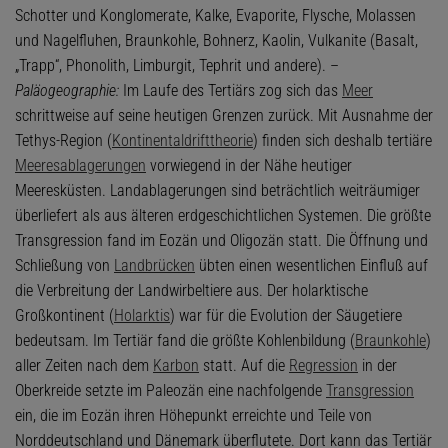
Schotter und Konglomerate, Kalke, Evaporite, Flysche, Molassen
und Nagelfluhen, Braunkohle, Bohnerz, Kaolin, Vulkanite (Basalt,
„Trapp“, Phonolith, Limburgit, Tephrit und andere). –
Paläogeographie:
Im Laufe des Tertiärs zog sich das
Meer
schrittweise auf seine heutigen Grenzen zurück. Mit Ausnahme der
Tethys-Region (
Kontinentaldrifttheorie
) finden sich deshalb tertiäre
Meeresablagerungen
vorwiegend in der Nähe heutiger
Meeresküsten. Landablagerungen sind beträchtlich weiträumiger
überliefert als aus älteren erdgeschichtlichen Systemen. Die größte
Transgression fand im Eozän und Oligozän statt. Die Öffnung und
Schließung von
Landbrücken
übten einen wesentlichen Einfluß auf
die Verbreitung der Landwirbeltiere aus. Der holarktische
Großkontinent (
Holarktis
) war für die Evolution der Säugetiere
bedeutsam. Im Tertiär fand die größte Kohlenbildung (
Braunkohle
)
aller Zeiten nach dem
Karbon
statt. Auf die
Regression
in der
Oberkreide setzte im Paleozän eine nachfolgende
Transgression
ein, die im Eozän ihren Höhepunkt erreichte und Teile von
Norddeutschland und Dänemark überflutete. Dort kann das Tertiär