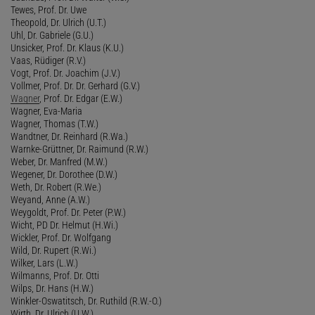
Tewes, Prof. Dr. Uwe
Theopold, Dr. Ulrich (U.T.)
Uhl, Dr. Gabriele (G.U.)
Unsicker, Prof. Dr. Klaus (K.U.)
Vaas, Rüdiger (R.V.)
Vogt, Prof. Dr. Joachim (J.V.)
Vollmer, Prof. Dr. Dr. Gerhard (G.V.)
Wagner
, Prof. Dr. Edgar (E.W.)
Wagner, Eva-Maria
Wagner, Thomas (T.W.)
Wandtner, Dr. Reinhard (R.Wa.)
Warnke-Grüttner, Dr. Raimund (R.W.)
Weber, Dr. Manfred (M.W.)
Wegener, Dr. Dorothee (D.W.)
Weth, Dr. Robert (R.We.)
Weyand, Anne (A.W.)
Weygoldt, Prof. Dr. Peter (P.W.)
Wicht, PD Dr. Helmut (H.Wi.)
Wickler, Prof. Dr. Wolfgang
Wild, Dr. Rupert (R.Wi.)
Wilker, Lars (L.W.)
Wilmanns, Prof. Dr. Otti
Wilps, Dr. Hans (H.W.)
Winkler-Oswatitsch, Dr. Ruthild (R.W.-O.)
Wirth, Dr. Ulrich (U.W.)