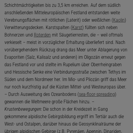
Schichtmächtigkeiten bis zu 3,5 km erreichen. Auf dem südlich
anschließenden Mitteleuropäischen Festland entstanden weite
Verebnungsflächen mit rötlichen (Laterit) oder weißlichen (
Kaolin
)
Verwitterungsdecken. Karstspalten (
Karst
) füllten sich neben
Bohnerzen und
Roterden
mit Säugetierresten, die – weil oftmals
verkieselt – meist in vorzüglicher Erhaltung überliefert sind. Nach
vorübergehendem Rückzug drang das Meer unter Ablagerung von
Evaporiten (Salz, Kalisalz und anderen) im Oligozän erneut gegen
das Festland vor und stellte im Rupelium über Oberrheingraben
und Hessische Senke eine Verbindungsstraße zwischen Tethys im
Süden und dem Nordmeer her. Im Mio- und Pliozän griff das Meer
nur noch kurzfristig auf die Küsten Mittel- und Westeuropas über.
– Durch Ausweitung des Ozeanbodens (
sea-floor-spreading
)
gewannen die Weltmeere große Flächen hinzu. –
Krustenbewegungen:
Die schon in der Kreidezeit in Gang
gekommene alpidische Gebirgsbildung ergriff im Tertiär auch die
West- und Ostalpen, darüber hinaus die Geosynklinalräume der
übrigen alpidischen Gebirge (z.B. Pyrenäen, Apennin, Dinariden,