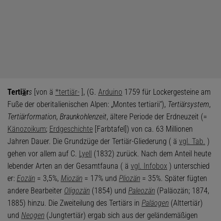
Terti
ä
r
s
[von ä
*tertiär-
], (G.
Arduino
1759 für Lockergesteine am
Fuße der oberitalienischen Alpen: „Montes tertiarii“),
Tertiärsystem
,
Tertiärformation
,
Braunkohlenzeit
, ältere Periode der Erdneuzeit (=
Känozoikum
;
Erdgeschichte
[Farbtafel]) von ca. 63 Millionen
Jahren Dauer. Die Grundzüge der Tertiär-Gliederung ( ä
vgl. Tab.
)
gehen vor allem auf C.
Lyell
(1832) zurück. Nach dem Anteil heute
lebender Arten an der Gesamtfauna ( ä
vgl. Infobox
) unterschied
er:
Eozän
= 3,5%,
Miozän
= 17% und
Pliozän
= 35%. Später fügten
andere Bearbeiter
Oligozän
(1854) und
Paleozän
(Paläozän; 1874,
1885) hinzu. Die Zweiteilung des Tertiärs in
Paläogen
(Alttertiär)
und
Neogen
(Jungtertiär) ergab sich aus der geländemäßigen