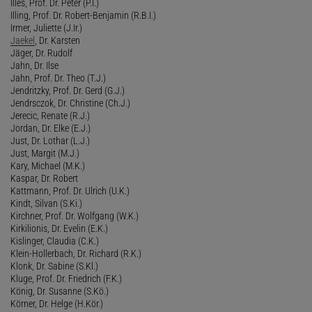
Illes, Prof. Dr. Peter (P.I.)
Illing, Prof. Dr. Robert-Benjamin (R.B.I.)
Irmer, Juliette (J.Ir.)
Jaekel
, Dr. Karsten
Jäger, Dr. Rudolf
Jahn, Dr. Ilse
Jahn, Prof. Dr. Theo (T.J.)
Jendritzky, Prof. Dr. Gerd (G.J.)
Jendrsczok, Dr. Christine (Ch.J.)
Jerecic, Renate (R.J.)
Jordan, Dr. Elke (E.J.)
Just, Dr. Lothar (L.J.)
Just, Margit (M.J.)
Kary, Michael (M.K.)
Kaspar, Dr. Robert
Kattmann, Prof. Dr. Ulrich (U.K.)
Kindt, Silvan (S.Ki.)
Kirchner, Prof. Dr. Wolfgang (W.K.)
Kirkilionis, Dr. Evelin (E.K.)
Kislinger, Claudia (C.K.)
Klein-Hollerbach, Dr. Richard (R.K.)
Klonk, Dr. Sabine (S.Kl.)
Kluge, Prof. Dr. Friedrich (F.K.)
König, Dr. Susanne (S.Kö.)
Körner, Dr. Helge (H.Kör.)