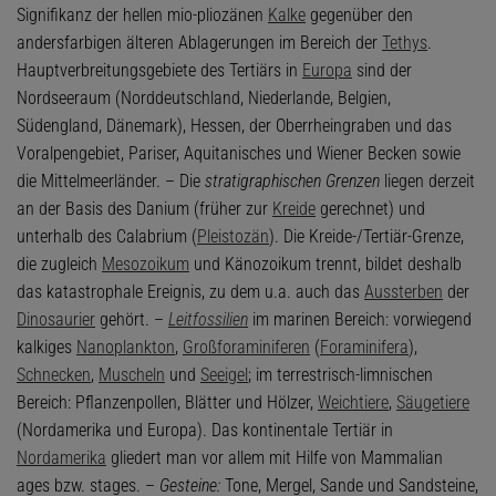
Signifikanz der hellen mio-pliozänen
Kalke
gegenüber den
andersfarbigen älteren Ablagerungen im Bereich der
Tethys
.
Hauptverbreitungsgebiete des Tertiärs in
Europa
sind der
Nordseeraum (Norddeutschland, Niederlande, Belgien,
Südengland, Dänemark), Hessen, der Oberrheingraben und das
Voralpengebiet, Pariser, Aquitanisches und Wiener Becken sowie
die Mittelmeerländer. – Die
stratigraphischen Grenzen
liegen derzeit
an der Basis des Danium (früher zur
Kreide
gerechnet) und
unterhalb des Calabrium (
Pleistozän
). Die Kreide-/Tertiär-Grenze,
die zugleich
Mesozoikum
und Känozoikum trennt, bildet deshalb
das katastrophale Ereignis, zu dem u.a. auch das
Aussterben
der
Dinosaurier
gehört. –
Leitfossilien
im marinen Bereich: vorwiegend
kalkiges
Nanoplankton
,
Großforaminiferen
(
Foraminifera
),
Schnecken
,
Muscheln
und
Seeigel
; im terrestrisch-limnischen
Bereich: Pflanzenpollen, Blätter und Hölzer,
Weichtiere
,
Säugetiere
(Nordamerika und Europa). Das kontinentale Tertiär in
Nordamerika
gliedert man vor allem mit Hilfe von Mammalian
ages bzw. stages. –
Gesteine:
Tone, Mergel, Sande und Sandsteine,