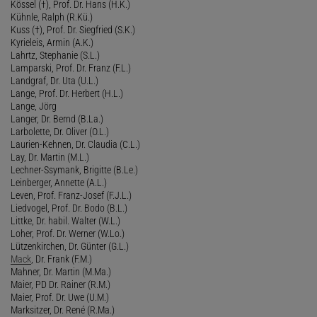
Kössel (†), Prof. Dr. Hans (H.K.)
Kühnle, Ralph (R.Kü.)
Kuss (†), Prof. Dr. Siegfried (S.K.)
Kyrieleis, Armin (A.K.)
Lahrtz, Stephanie (S.L.)
Lamparski, Prof. Dr. Franz (F.L.)
Landgraf, Dr. Uta (U.L.)
Lange, Prof. Dr. Herbert (H.L.)
Lange, Jörg
Langer, Dr. Bernd (B.La.)
Larbolette, Dr. Oliver (O.L.)
Laurien-Kehnen, Dr. Claudia (C.L.)
Lay, Dr. Martin (M.L.)
Lechner-Ssymank, Brigitte (B.Le.)
Leinberger, Annette (A.L.)
Leven, Prof. Franz-Josef (F.J.L.)
Liedvogel, Prof. Dr. Bodo (B.L.)
Littke, Dr. habil. Walter (W.L.)
Loher, Prof. Dr. Werner (W.Lo.)
Lützenkirchen, Dr. Günter (G.L.)
Mack
, Dr. Frank (F.M.)
Mahner, Dr. Martin (M.Ma.)
Maier, PD Dr. Rainer (R.M.)
Maier, Prof. Dr. Uwe (U.M.)
Marksitzer, Dr. René (R.Ma.)