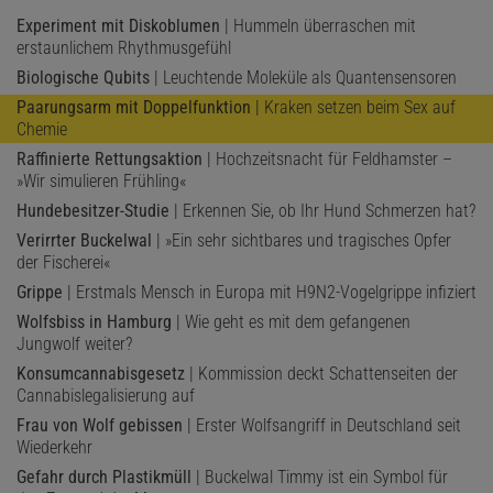
Experiment mit Diskoblumen
| Hummeln überraschen mit
erstaunlichem Rhythmusgefühl
Biologische Qubits
| Leuchtende Moleküle als Quantensensoren
Paarungsarm mit Doppelfunktion
| Kraken setzen beim Sex auf
Chemie
Raffinierte Rettungsaktion
| Hochzeitsnacht für Feldhamster –
»Wir simulieren Frühling«
Hundebesitzer-Studie
| Erkennen Sie, ob Ihr Hund Schmerzen hat?
Verirrter Buckelwal
| »Ein sehr sichtbares und tragisches Opfer
der Fischerei«
Grippe
| Erstmals Mensch in Europa mit H9N2-Vogelgrippe infiziert
Wolfsbiss in Hamburg
| Wie geht es mit dem gefangenen
Jungwolf weiter?
Konsumcannabisgesetz
| Kommission deckt Schattenseiten der
Cannabislegalisierung auf
Frau von Wolf gebissen
| Erster Wolfsangriff in Deutschland seit
Wiederkehr
Gefahr durch Plastikmüll
| Buckelwal Timmy ist ein Symbol für