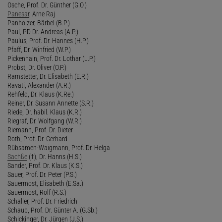
Osche, Prof. Dr. Günther (G.O.)
Panesar
, Arne Raj
Panholzer, Bärbel (B.P.)
Paul, PD Dr. Andreas (A.P.)
Paulus, Prof. Dr. Hannes (H.P.)
Pfaff, Dr. Winfried (W.P.)
Pickenhain, Prof. Dr. Lothar (L.P.)
Probst, Dr. Oliver (O.P.)
Ramstetter, Dr. Elisabeth (E.R.)
Ravati, Alexander (A.R.)
Rehfeld, Dr. Klaus (K.Re.)
Reiner, Dr. Susann Annette (S.R.)
Riede, Dr. habil. Klaus (K.R.)
Riegraf, Dr. Wolfgang (W.R.)
Riemann, Prof. Dr. Dieter
Roth, Prof. Dr. Gerhard
Rübsamen-Waigmann, Prof. Dr. Helga
Sachße
(†), Dr. Hanns (H.S.)
Sander, Prof. Dr. Klaus (K.S.)
Sauer, Prof. Dr. Peter (P.S.)
Sauermost, Elisabeth (E.Sa.)
Sauermost, Rolf (R.S.)
Schaller, Prof. Dr. Friedrich
Schaub, Prof. Dr. Günter A. (G.Sb.)
Schickinger, Dr. Jürgen (J.S.)