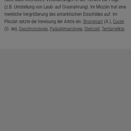
(z.B. Umstellung von Laub- auf Grasnahrung). Im Miozän trat eine
merkliche Vergrößerung des antarktischen Eisschildes auf. Im
Pliozän setzte die Vereisung der Arktis ein.
Brongniart
(A.),
Cuvier
(G. de),
Geochronologie
,
Paläoklimatologie
,
Steinzeit
,
Tertiärrelikte
.