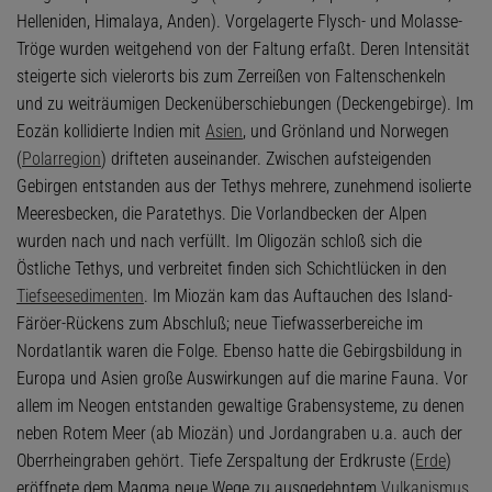
Helleniden, Himalaya, Anden). Vorgelagerte Flysch- und Molasse-
Tröge wurden weitgehend von der Faltung erfaßt. Deren Intensität
steigerte sich vielerorts bis zum Zerreißen von Faltenschenkeln
und zu weiträumigen Deckenüberschiebungen (Deckengebirge). Im
Eozän kollidierte Indien mit
Asien
, und Grönland und Norwegen
(
Polarregion
) drifteten auseinander. Zwischen aufsteigenden
Gebirgen entstanden aus der Tethys mehrere, zunehmend isolierte
Meeresbecken, die Paratethys. Die Vorlandbecken der Alpen
wurden nach und nach verfüllt. Im Oligozän schloß sich die
Östliche Tethys, und verbreitet finden sich Schichtlücken in den
Tiefseesedimenten
. Im Miozän kam das Auftauchen des Island-
Färöer-Rückens zum Abschluß; neue Tiefwasserbereiche im
Nordatlantik waren die Folge. Ebenso hatte die Gebirgsbildung in
Europa und Asien große Auswirkungen auf die marine Fauna. Vor
allem im Neogen entstanden gewaltige Grabensysteme, zu denen
neben Rotem Meer (ab Miozän) und Jordangraben u.a. auch der
Oberrheingraben gehört. Tiefe Zerspaltung der Erdkruste (
Erde
)
eröffnete dem Magma neue Wege zu ausgedehntem
Vulkanismus