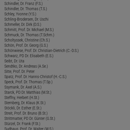
Schindler, Dr. Franz (F.S.)
Schindler, Dr. Thomas (T.S.)
Schley, Yvonne (Y.S.)
Schling-Brodersen, Dr. Uschi
Schmeller, Dr. Dirk (D.S.)
Schmitt, Prof. Dr. Michael (M.S.)
Schmuck, Dr. Thomas (T.Schm.)
Scholtyssek, Christine (Ch.S.)
Schön, Prof. Dr. Georg (G.S.)
Schönwiese, Prof. Dr. Christian-Dietrich (C.-D.S.)
Schwarz, PD Dr. Elisabeth (E.S.)
Seibt, Dr. Uta
Sendtko, Dr. Andreas (A.Se.)
Sitte, Prof. Dr. Peter
Spatz, Prof. Dr. Hanns-Christof (H.-C.S.)
Speck, Prof. Dr. Thomas (T.Sp.)
Ssymank, Dr. Axel (A.S.)
Starck, PD Dr. Matthias (M.St.)
Steffny, Herbert (H.St.)
Sternberg, Dr. Klaus (K.St.)
Stöckli, Dr. Esther (E.St.)
Streit, Prof. Dr. Bruno (B.St.)
Strittmatter, PD Dr. Günter (G.St.)
Stürzel, Dr. Frank (F.St.)
Sudhaus, Prof. Dr. Walter (W.S.)