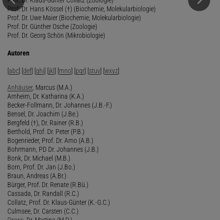
Prof. Dr. Hans Kössel (†) (Biochemie, Molekularbiologie)
Prof. Dr. Uwe Maier (Biochemie, Molekularbiologie)
Prof. Dr. Günther Osche (Zoologie)
Prof. Dr. Georg Schön (Mikrobiologie)
Autoren
[
abc
] [
def
] [
ghi
] [
jkl
] [
mno
] [
pqr
] [
stuv
] [
wxyz
]
Anhäuser
, Marcus (M.A.)
Arnheim, Dr. Katharina (K.A.)
Becker-Follmann, Dr. Johannes (J.B.-F.)
Bensel, Dr. Joachim (J.Be.)
Bergfeld (†), Dr. Rainer (R.B.)
Berthold, Prof. Dr. Peter (P.B.)
Bogenrieder, Prof. Dr. Arno (A.B.)
Bohrmann, PD Dr. Johannes (J.B.)
Bonk, Dr. Michael (M.B.)
Born, Prof. Dr. Jan (J.Bo.)
Braun, Andreas (A.Br.)
Bürger, Prof. Dr. Renate (R.Bü.)
Cassada, Dr. Randall (R.C.)
Collatz, Prof. Dr. Klaus-Günter (K.-G.C.)
Culmsee, Dr. Carsten (C.C.)
Drews
, Dr. Martina (M.D.)