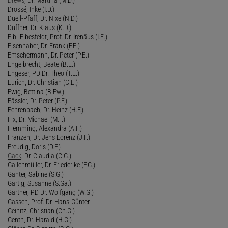
Drossé, Inke (I.D.)
Duell-Pfaff, Dr. Nixe (N.D.)
Duffner, Dr. Klaus (K.D.)
Eibl-Eibesfeldt, Prof. Dr. Irenäus (I.E.)
Eisenhaber, Dr. Frank (F.E.)
Emschermann, Dr. Peter (P.E.)
Engelbrecht, Beate (B.E.)
Engeser, PD Dr. Theo (T.E.)
Eurich, Dr. Christian (C.E.)
Ewig, Bettina (B.Ew.)
Fässler, Dr. Peter (P.F.)
Fehrenbach, Dr. Heinz (H.F.)
Fix, Dr. Michael (M.F.)
Flemming, Alexandra (A.F.)
Franzen, Dr. Jens Lorenz (J.F.)
Freudig, Doris (D.F.)
Gack
, Dr. Claudia (C.G.)
Gallenmüller, Dr. Friederike (F.G.)
Ganter, Sabine (S.G.)
Gärtig, Susanne (S.Gä.)
Gärtner, PD Dr. Wolfgang (W.G.)
Gassen, Prof. Dr. Hans-Günter
Geinitz, Christian (Ch.G.)
Genth, Dr. Harald (H.G.)