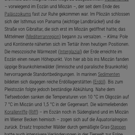
– vorwiegend im Eozän und Miozän –, der seit dem Ende des
Paläozoikums
fast zur Ruhe gekommen war. Im Pliozän schlossen
sich der Isthmus von Panama (wichtige Landbrücke!) und die
Straße von Gibraltar, die sich erst im Miozän geöffnet hatte; das
Mittelmeer (
Mediterranregion
) begann zu versalzen. –
Klima:
Pole
und Kontinente näherten sich im Tertiär ihren heutigen Positionen.
Die mesozoische Wärmezeit (
Interglazial
) der Erde erreichte im
Eozän einen neuen Höhepunkt. Von hier ab bis ins Miozän fanden
üppige Braunkohlenwälder (limnische und paralische Braunkohle)
hervorragende Standortbedingungen. In marinen
Sedimenten
bildeten sich dagegen reiche Erdöllagerstätten (
Erdöl
). Bis zum
Pleistozän folgte jedoch beständige Abkühlung. Nahe dem
Tiefseeboden sanken die Temperaturen von 10 °C im Oligozän auf
7 °C im Miozän und 1,5 °C in der Gegenwart. Die wärmeliebenden
Korallenriffe
(
Riff
) – im Eozän noch in Südengland und im Miozän
im Wiener Becken heimisch – zogen sich auf die Äquatorialregion
zurück. Ersatz tropischer Wälder durch gemäßigte Gras-
Steppen
hatte auch intensivere Veränderungen in der Tierwelt zur Folge