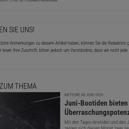
EN SIE UNS!
tliche Anmerkungen zu diesem Artikel haben, können Sie die Redaktion
p
r lesen Ihre Zuschrift, bitten jedoch um Verständnis, dass wir nicht jed
 ZUM THEMA
METEORE IM JUNI 2026
:
Juni-Bootiden bieten
Überraschungspotenz
Mit den Tages-Arietiden und den 
zeigen sich diesen Monat zwei se