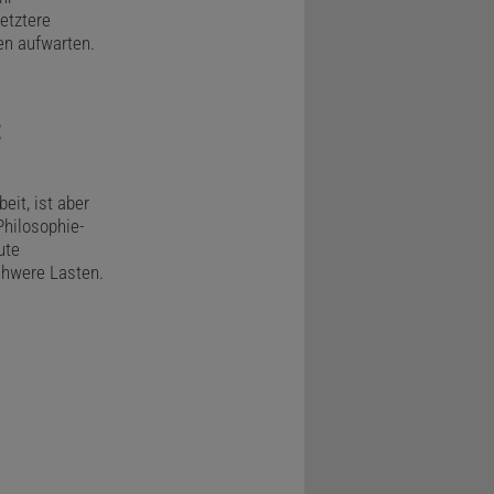
etztere
en aufwarten.
t
eit, ist aber
Philosophie-
ute
chwere Lasten.