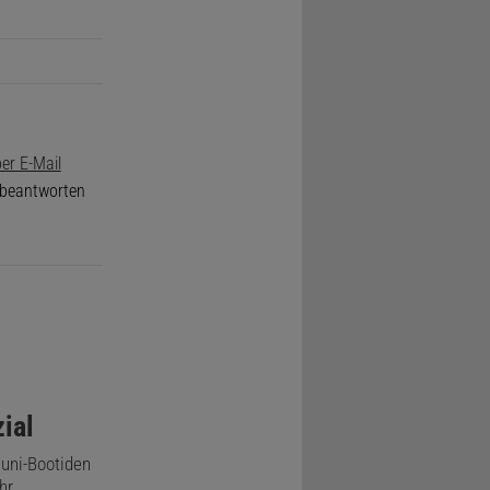
er E-Mail
e beantworten
ial
Juni-Bootiden
hr