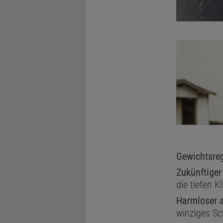
Gewichtsreg
Zukünftiger
die tiefen K
Harmloser a
winziges Sc