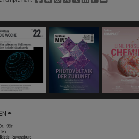
EN
Dr., Köln
tten
lkistis, Ravensburg