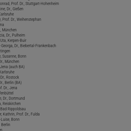
onrad, Prof. Dr., Stuttgart-Hohenheim
ne, Dr., Gießen
Karlsruhe
, Prof. Dr., Weihenstephan
ena
., München
cia, Dr., Pulheim
, Uta, Kerpen-Buir
Georga, Dr., Biebertal-Frankenbach
atingen
, Susanne, Bonn
 Dr., München
, Jena (auch BA)
 Karlsruhe
. Dr., Rostock
Dr., Berlin (BA)
f. Dr., Jena
fenbüttel
e, Dr., Dortmund
, Reiskirchen
., Bad Rippoldsau
 Kathrin, Prof. Dr., Fulda
-Luise, Bonn
 Berlin
en