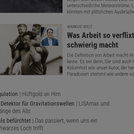
unterschiedliche Meteorströme. L
könnten mit plötzlichen Ausbrüch
WARKUS' WELT
:
Was Arbeit so verflix
schwierig macht
Die Definition von Arbeit macht Arb
keine. Es sei denn, Sie sind auch 
Kolumnist wie unser Autor, der he
Paradoxien stemmt wie andere s
ulation
| Hüftgold an Hirn
 Detektor für Gravitationswellen
| LISAmax und
länge des Alls
ls befürchtet
| Das passiert, wenn uns ein
hwarzes Loch trifft