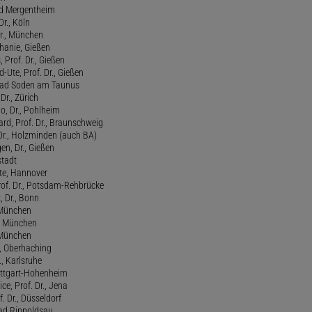
ad Mergentheim
Dr., Köln
Dr., München
hanie, Gießen
 Prof. Dr., Gießen
-Ute, Prof. Dr., Gießen
, Bad Soden am Taunus
Dr., Zürich
o, Dr., Pohlheim
rd, Prof. Dr., Braunschweig
Dr., Holzminden (auch BA)
n, Dr., Gießen
stadt
te, Hannover
rof. Dr., Potsdam-Rehbrücke
, Dr., Bonn
, München
., München
, München
l, Oberhaching
., Karlsruhe
tuttgart-Hohenheim
ce, Prof. Dr., Jena
f. Dr., Düsseldorf
ad Rippoldsau