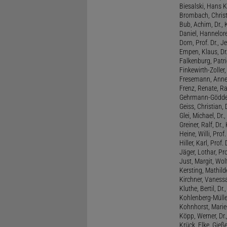
Biesalski, Hans K
Brombach, Christi
Bub, Achim, Dr., 
Daniel, Hannelore
Dorn, Prof. Dr., J
Empen, Klaus, Dr
Falkenburg, Patri
Finkewirth-Zoller
Fresemann, Anne 
Frenz, Renate, R
Gehrmann-Gödde
Geiss, Christian,
Glei, Michael, Dr.
Greiner, Ralf, Dr.,
Heine, Willi, Prof
Hiller, Karl, Prof. 
Jäger, Lothar, Pro
Just, Margit, Wol
Kersting, Mathild
Kirchner, Vanessa
Kluthe, Bertil, Dr
Kohlenberg-Müller,
Kohnhorst, Marie
Köpp, Werner, Dr.,
Krück, Elke, Gieß