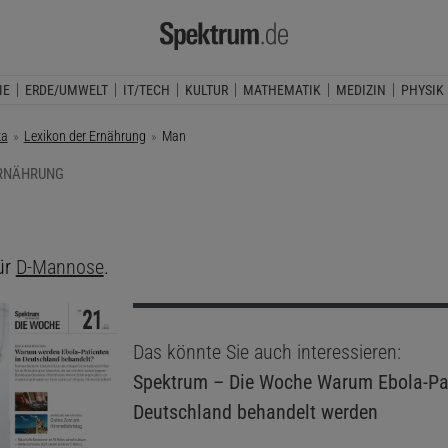
IE
ERDE/UMWELT
IT/TECH
KULTUR
MATHEMATIK
MEDIZIN
PHYSIK
ka
Lexikon der Ernährung
Aktuelle Seite:
Man
ERNÄHRUNG
für
D-Mannose
.
Das könnte Sie auch interessieren:
Spektrum – Die Woche
Warum Ebola-Pat
Deutschland behandelt werden