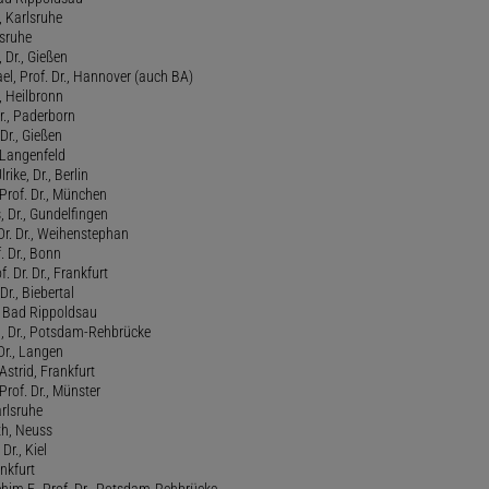
, Karlsruhe
lsruhe
 Dr., Gießen
l, Prof. Dr., Hannover (auch BA)
., Heilbronn
r., Paderborn
Dr., Gießen
, Langenfeld
rike, Dr., Berlin
Prof. Dr., München
 Dr., Gundelfingen
 Dr. Dr., Weihenstephan
f. Dr., Bonn
. Dr. Dr., Frankfurt
Dr., Biebertal
, Bad Rippoldsau
ed, Dr., Potsdam-Rehbrücke
Dr., Langen
strid, Frankfurt
Prof. Dr., Münster
rlsruhe
th, Neuss
Dr., Kiel
ankfurt
him F., Prof. Dr., Potsdam-Rehbrücke