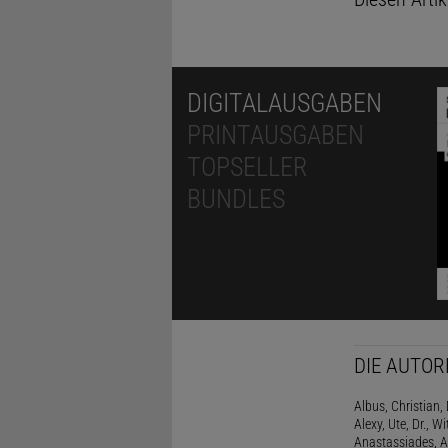
DIGITALAUSGABEN
PRINTAUSGABEN
TOPSELLER
BUNDLES
DIE AUTOR
Albus, Christian, 
Alexy, Ute, Dr., Wi
Anastassiades, A