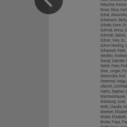
Rebscher, Kerstin
Roser, Silvia, Kar
Schek, Alexandra,
Schemann, Michae
Schiele, Karin, Dr
Schmid, Almut, D
Schmidt, Sabine, 
Scholz, Vera, Dr.
Schorr-Neufing, Ul
Schwandt, Peter, 
Sendtko, Andreas,
Stangl, Gabriele,
Stehle, Peter, Pro
Stein, Jürgen, Prof
Steinmüller, Rolf, 
Stremmel, Helga
Ulbricht, Gottfri
Vieths, Stephan, 
Wächtershäuser, A
Wahrburg, Ursel, 
Weiß, Claudia, Ka
Wienken, Elisabe
Wisker, Elisabeth, 
Wolter, Freya, Fr
Zunft, Hans-Joac