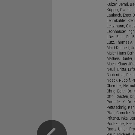
Kulzer, Bernd, B
Küpper, Claudia, 
Laubach, Ester, 
Lehmkühler, Step
Leitzmann, Claus,
Leonhäuser, Ingrid
Lück, Erich, Dr.
Lutz, Thomas A., 
Maid-Kohnert, Ud
Maier, Hans Gerha
Matheis, Günter, 
Moch, Klaus-Jürge
Neuß, Britta, Erft
Niedenthal, Rena
Noack, Rudolf, P
Oberritter, Helmut
Öhrig, Edith, Dr.
Otto, Carsten, Dr
Parhofer, K., Dr.
Petutschnig, Kar
Pfau, Cornelie, Dr
Pfitzner, Inka, S
Pool-Zobel, Beatri
Raatz, Ulrich, Pro
Rauh, Michael, B