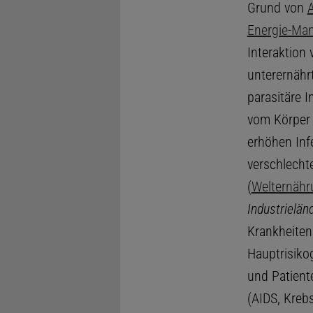
Grund von
Energie-Ma
Interaktion
unterernährt
parasitäre 
vom Körper 
erhöhen Inf
verschlecht
(
Welternähr
Industrieländ
Krankheiten
Hauptrisikog
und Patient
(AIDS, Kreb