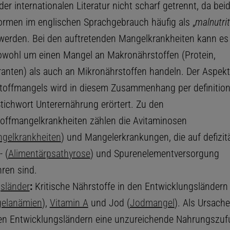
der internationalen Literatur nicht scharf getrennt, da bei
ormen im englischen Sprachgebrauch häufig als „
malnutrit
werden. Bei den auftretenden Mangelkrankheiten kann es
 sowohl um einen Mangel an Makronährstoffen (Protein,
eranten) als auch an Mikronährstoffen handeln. Der Aspek
offmangels wird in diesem Zusammenhang per definitio
tichwort Unterernährung erörtert. Zu den
offmangelkrankheiten zählen die Avitaminosen
gelkrankheiten
) und Mangelerkrankungen, die auf defizit
- (
Alimentärpsathyrose
) und Spurenelementversorgung
ren sind.
sländer
:
Kritische Nährstoffe in den Entwicklungsländern s
elanämien
),
Vitamin A
und Jod (
Jodmangel
). Als Ursache
n Entwicklungsländern eine unzureichende Nahrungszuf