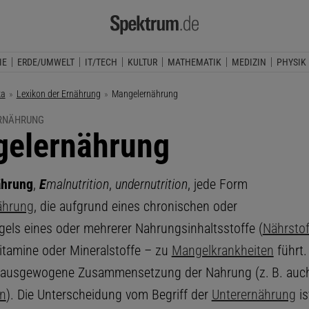
IE
ERDE/UMWELT
IT/TECH
KULTUR
MATHEMATIK
MEDIZIN
PHYSIK
ka
Lexikon der Ernährung
Aktuelle Seite:
Mangelernährung
ERNÄHRUNG
elernährung
ährung
,
E
malnutrition
,
undernutrition
, jede Form
ährung
, die aufgrund eines chronischen oder
els eines oder mehrerer Nahrungsinhaltsstoffe (
Nährsto
Vitamine oder Mineralstoffe – zu
Mangelkrankheiten
führt.
unausgewogene Zusammensetzung der Nahrung (z. B. auch
en
). Die Unterscheidung vom Begriff der
Unterernährung
is