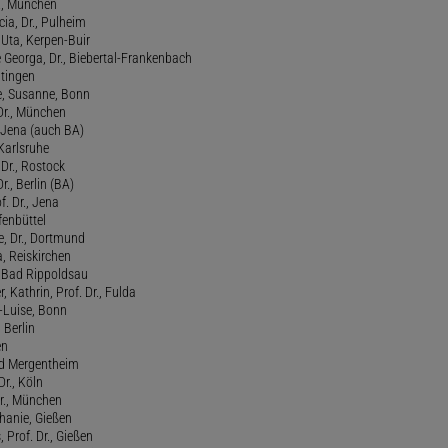
., München
cia, Dr., Pulheim
, Uta, Kerpen-Buir
Georga, Dr., Biebertal-Frankenbach
atingen
, Susanne, Bonn
 Dr., München
, Jena (auch BA)
 Karlsruhe
. Dr., Rostock
Dr., Berlin (BA)
f. Dr., Jena
fenbüttel
e, Dr., Dortmund
, Reiskirchen
., Bad Rippoldsau
 Kathrin, Prof. Dr., Fulda
-Luise, Bonn
 Berlin
en
ad Mergentheim
Dr., Köln
Dr., München
hanie, Gießen
 Prof. Dr., Gießen