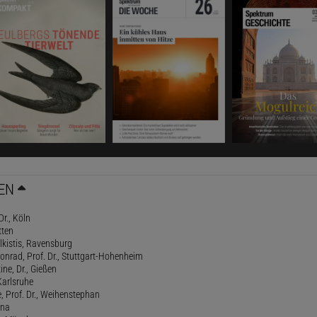
EN
Dr., Köln
tten
lkistis, Ravensburg
onrad, Prof. Dr., Stuttgart-Hohenheim
ne, Dr., Gießen
Karlsruhe
, Prof. Dr., Weihenstephan
ena