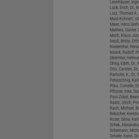
Leonhäuser, Ingrid
Lück, Erich, Dr.
Lutz, Thomas A., 
Maid-Kohnert, Ud
Maier, Hans Gerha
Matheis, Günter, 
Moch, Klaus-Jürge
Neuß, Britta, Erft
Niedenthal, Rena
Noack, Rudolf, P
Oberritter, Helmut
Öhrig, Edith, Dr.
Otto, Carsten, Dr
Parhofer, K., Dr.
Petutschnig, Kar
Pfau, Cornelie, Dr
Pfitzner, Inka, S
Pool-Zobel, Beatri
Raatz, Ulrich, Pro
Rauh, Michael, B
Rebscher, Kerstin
Roser, Silvia, Kar
Schek, Alexandra,
Schemann, Michae
Schiele, Karin, Dr