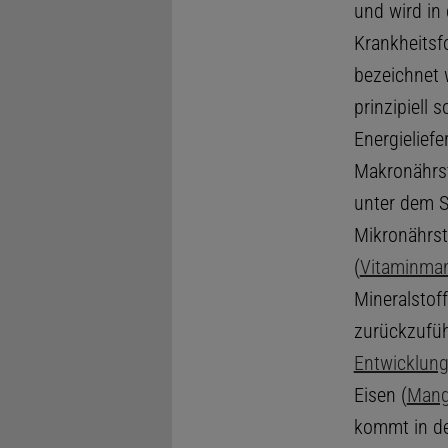
und wird in 
Krankheitsf
bezeichnet 
prinzipiell
Energielief
Makronährst
unter dem S
Mikronährst
(
Vitaminman
Mineralstoff
zurückzufüh
Entwicklung
Eisen (
Mang
kommt in de