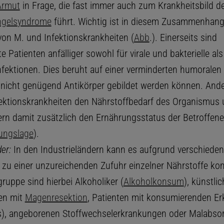
Armut
in Frage, die fast immer auch zum Krankheitsbild d
ngelsyndrome
führt. Wichtig ist in diesem Zusammenhang
 von M. und Infektionskrankheiten (
Abb
.). Einerseits sind
e Patienten anfälliger sowohl für virale und bakterielle als
Infektionen. Dies beruht auf einer verminderten humoralen
nicht genügend Antikörper gebildet werden können. Ande
ektionskrankheiten den Nährstoffbedarf des Organismus
ern damit zusätzlich den Ernährungsstatus der Betroffen
ungslage
).
er:
In den Industrieländern kann es aufgrund verschieden
 zu einer unzureichenden Zufuhr einzelner Nährstoffe k
ruppe sind hierbei Alkoholiker (
Alkoholkonsum
), künstli
en mit
Magenresektion
, Patienten mit konsumierenden E
s), angeborenen Stoffwechselerkrankungen oder Malabsor