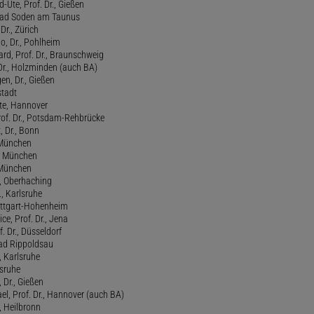
-Ute, Prof. Dr., Gießen
, Bad Soden am Taunus
Dr., Zürich
o, Dr., Pohlheim
rd, Prof. Dr., Braunschweig
Dr., Holzminden (auch BA)
n, Dr., Gießen
stadt
te, Hannover
rof. Dr., Potsdam-Rehbrücke
, Dr., Bonn
, München
., München
, München
l, Oberhaching
., Karlsruhe
tuttgart-Hohenheim
ce, Prof. Dr., Jena
f. Dr., Düsseldorf
ad Rippoldsau
, Karlsruhe
lsruhe
 Dr., Gießen
l, Prof. Dr., Hannover (auch BA)
., Heilbronn