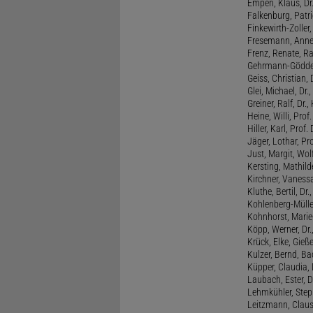
Empen, Klaus, Dr
Falkenburg, Patri
Finkewirth-Zoller
Fresemann, Anne 
Frenz, Renate, R
Gehrmann-Gödde
Geiss, Christian,
Glei, Michael, Dr.
Greiner, Ralf, Dr.,
Heine, Willi, Prof
Hiller, Karl, Prof. 
Jäger, Lothar, Pro
Just, Margit, Wol
Kersting, Mathild
Kirchner, Vanessa
Kluthe, Bertil, Dr
Kohlenberg-Müller,
Kohnhorst, Marie
Köpp, Werner, Dr.,
Krück, Elke, Gieß
Kulzer, Bernd, B
Küpper, Claudia, 
Laubach, Ester, 
Lehmkühler, Step
Leitzmann, Claus,