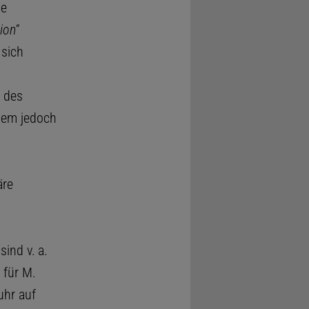
de
ion
“
 sich
t des
nem jedoch
äre
ind v. a.
 für M.
uhr auf