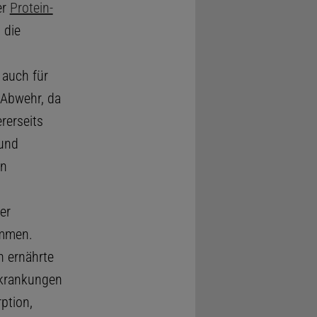
er
Protein-
 die
 auch für
 Abwehr, da
rerseits
 und
en
er
ommen.
ch ernährte
rkrankungen
ption,