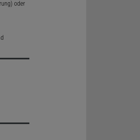
rung) oder
nd