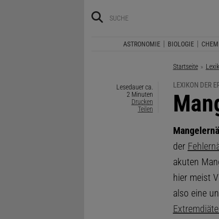
ASTRONOMIE
BIOLOGIE
CHEM
Startseite
Lexi
LEXIKON DER 
Lesedauer ca.
:
Mang
2 Minuten
Drucken
Teilen
Mangelern
der
Fehlern
akuten Mang
hier meist 
also eine 
Extremdiät