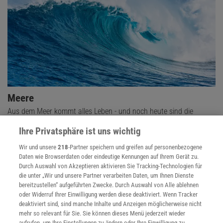
Meere
Aus dem Meer kommt alles Leben - und noch heute sind die
Ozeane von übergeordneter Wichtigkeit für uns Menschen.
Ihre Privatsphäre ist uns wichtig
Wir und unsere
218
-Partner speichern und greifen auf personenbezogene
Daten wie Browserdaten oder eindeutige Kennungen auf Ihrem Gerät zu.
Durch Auswahl von Akzeptieren aktivieren Sie Tracking-Technologien für
die unter „Wir und unsere Partner verarbeiten Daten, um Ihnen Dienste
bereitzustellen“ aufgeführten Zwecke. Durch Auswahl von Alle ablehnen
oder Widerruf Ihrer Einwilligung werden diese deaktiviert. Wenn Tracker
deaktiviert sind, sind manche Inhalte und Anzeigen möglicherweise nicht
mehr so relevant für Sie. Sie können dieses Menü jederzeit wieder
aufrufen, um Ihre Einstellungen zu ändern oder Ihre Einwilligung zu