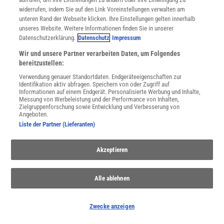
widerrufen, indem Sie auf den Link Voreinstellungen verwalten am
unteren Rand der Webseite klicken. Ihre Einstellungen gelten innerhalb
unseres Website. Weitere Informationen finden Sie in unserer
Datenschutzerklärung.
Datenschutz
Impressum
Höhlen
Wir und unsere Partner verarbeiten Daten, um Folgendes
Höhlen faszinieren und ängstigen uns Menschen. Was verbirgt
bereitzustellen:
sich im Dunkel? Heimstatt oder wilde Tiere? In den Grotten finden
sich spezialisierte Tiere und archäologische Schätze.
Verwendung genauer Standortdaten. Endgeräteeigenschaften zur
Identifikation aktiv abfragen. Speichern von oder Zugriff auf
Informationen auf einem Endgerät. Personalisierte Werbung und Inhalte,
Messung von Werbeleistung und der Performance von Inhalten,
Zielgruppenforschung sowie Entwicklung und Verbesserung von
Angeboten.
Liste der Partner (Lieferanten)
Akzeptieren
Alle ablehnen
Zwecke anzeigen
Evolution