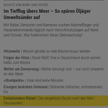
SCHUTZ VON NORD- UND OSTSEE
:
Im Tiefflug übers Meer – So spüren Öljäger
Umweltsünder auf
Mit Radar, Sensoren und Kameras suchen Marineflieger und
Havariekommando täglich nach Verschmutzungen auf Nord-
und Ostsee. Wie funktioniert diese Überwachung?
Hitzewelle
| Warum gerade so viele Bäume braun werden
Folgen der Hitze
| Rund 9600 Tote in Deutschland durch extrem
heiße Juni-Woche
Wetter am Donnerstag
| Wetter beruhigt sich – nur noch Unwetter
an den Alpen
»Sharkpedia«
| Haie sind keine Monster
Eisalgen bedrohen Grönland
| Blühende Gletscher, schmelzendes
Eis
Evolutionäres Rätsel
| Die vergebliche Suche nach den Mini-
Dinosauriern