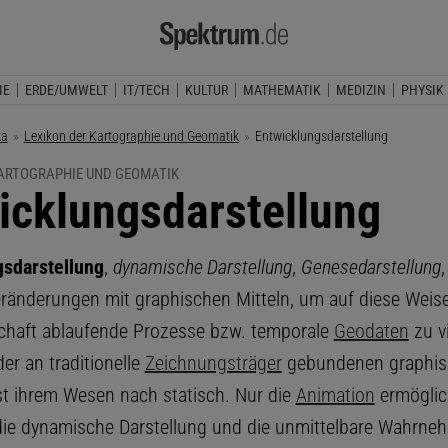
IE
ERDE/UMWELT
IT/TECH
KULTUR
MATHEMATIK
MEDIZIN
PHYSIK
ka
Lexikon der Kartographie und Geomatik
Aktuelle Seite:
Entwicklungsdarstellung
KARTOGRAPHIE UND GEOMATIK
icklungsdarstellung
gsdarstellung
,
dynamische Darstellung
,
Genesedarstellung
Veränderungen mit graphischen Mitteln, um auf diese Weise
chaft ablaufende Prozesse bzw. temporale
Geodaten
zu vi
er an traditionelle
Zeichnungsträger
gebundenen graphis
st ihrem Wesen nach statisch. Nur die
Animation
ermöglic
die dynamische Darstellung und die unmittelbare Wahrn