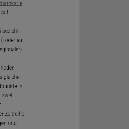
chirmkarte
.
 auf
 bezieht
on) oder auf
regionaler)
thoden
as gleiche
itpunkte in
n zwei
n
r Zeitreihe
ngen und