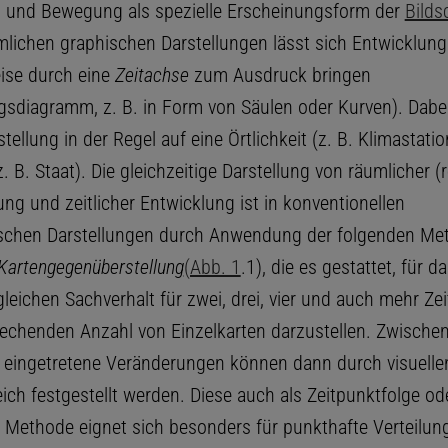
 und Bewegung als spezielle Erscheinungsform der
Bilds
lichen graphischen Darstellungen lässt sich Entwicklung
ise durch eine
Zeitachse
zum Ausdruck bringen
gsdiagramm, z. B. in Form von Säulen oder Kurven). Dabei
stellung in der Regel auf eine Örtlichkeit (z. B. Klimastati
z. B. Staat). Die gleichzeitige Darstellung von räumlicher (
ung und zeitlicher Entwicklung ist in konventionellen
ischen Darstellungen durch Anwendung der folgenden Me
Kartengegenüberstellung
(Abb. 1
.1), die es gestattet, für d
leichen Sachverhalt für zwei, drei, vier und auch mehr Ze
rechenden Anzahl von Einzelkarten darzustellen. Zwische
 eingetretene Veränderungen können dann durch visuelle
ich festgestellt werden. Diese auch als Zeitpunktfolge ode
 Methode eignet sich besonders für punkthafte Verteilu