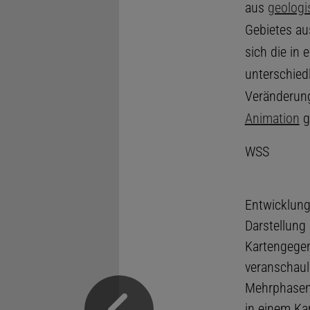
aus
geologi
Gebietes au
sich die in
unterschied
Veränderun
Animation
g
WSS
Entwicklung
Darstellung 
Kartengegen
veranschauli
Mehrphasend
in einem Ka