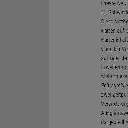
lineare Net
2)
. Schwieri
Diese Metho
Karten auf 
Karteninhal
visuellen V
auftretende
Erweiterung
Mehrphasen
Zeitraumbil
zwei Zeitpu
Veränderung
Ausgangswer
dargestellt