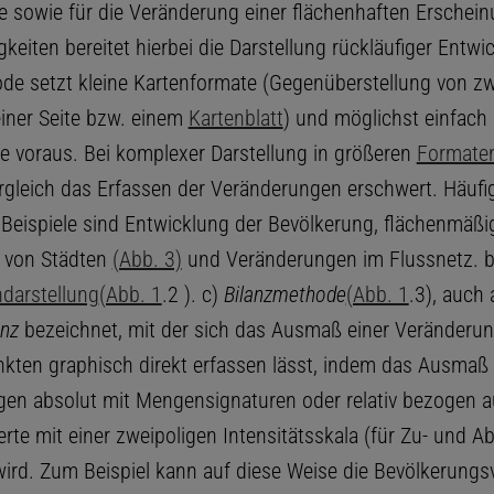
ze sowie für die Veränderung einer flächenhaften Erschei
gkeiten bereitet hierbei die Darstellung rückläufiger Entwi
de setzt kleine Kartenformate (Gegenüberstellung von zwe
einer Seite bzw. einem
Kartenblatt
) und möglichst einfach
te voraus. Bei komplexer Darstellung in größeren
Formate
ergleich das Erfassen der Veränderungen erschwert. Häufi
 Beispiele sind Entwicklung der Bevölkerung, flächenmäßi
 von Städten
(Abb. 3)
und Veränderungen im Flussnetz. b
darstellung
(Abb. 1
.2 ). c)
Bilanzmethode
(Abb. 1
.3), auch 
anz
bezeichnet, mit der sich das Ausmaß einer Veränderu
nkten graphisch direkt erfassen lässt, indem das Ausmaß
en absolut mit Mengensignaturen oder relativ bezogen a
te mit einer zweipoligen Intensitätsskala (für Zu- und 
 wird. Zum Beispiel kann auf diese Weise die Bevölkerung