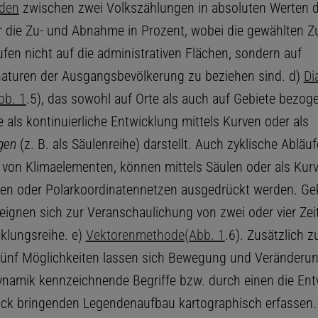
den
zwischen zwei Volkszählungen in absoluten Werten da
 die Zu- und Abnahme in Prozent, wobei die gewählten Z
en nicht auf die administrativen Flächen, sondern auf
turen der Ausgangsbevölkerung zu beziehen sind. d)
Di
bb. 1
.5), das sowohl auf Orte als auch auf Gebiete bezog
 als kontinuierliche Entwicklung mittels Kurven oder als
gen
(z. B. als Säulenreihe) darstellt. Auch zyklische Abläufe
von Klimaelementen, können mittels Säulen oder als Kurv
gen oder Polarkoordinatennetzen ausgedrückt werden. Ge
ignen sich zur Veranschaulichung von zwei oder vier Ze
cklungsreihe. e)
Vektorenmethode
(Abb. 1
.6). Zusätzlich z
ünf Möglichkeiten lassen sich Bewegung und Veränderu
ynamik kennzeichnende Begriffe bzw. durch einen die Ent
k bringenden Legendenaufbau kartographisch erfassen.