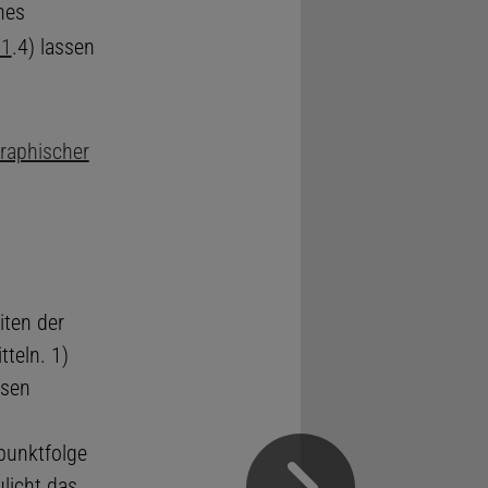
nes
 1
.4) lassen
raphischer
iten der
teln. 1)
asen
punktfolge
licht das