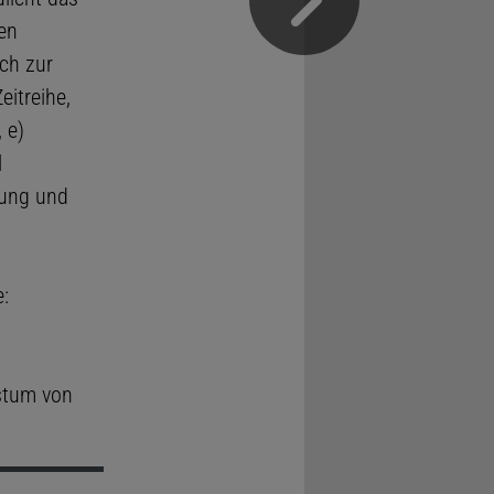
en
ich zur
itreihe,
 e)
l
tung und
:
tum von