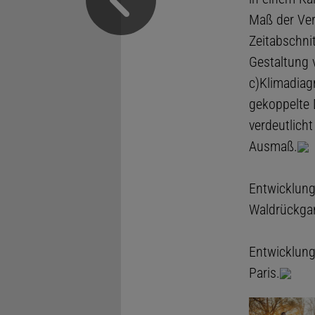
Maß der Ve
Zeitabschni
Gestaltung 
c)Klimadiag
gekoppelte 
verdeutlich
Ausmaß.
Entwicklung
Waldrückgan
Entwicklung
Paris.