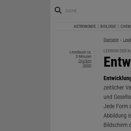
ASTRONOMIE
BIOLOGIE
CHEM
Startseite
Lexi
LEXIKON DER 
Lesedauer ca.
:
Entw
3 Minuten
Drucken
Teilen
Entwicklun
zeitlicher 
und Gesells
Jede Form d
Abbildung i
Bildschirm 