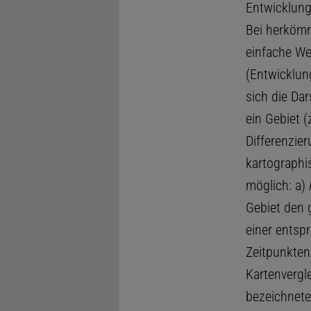
Entwicklung
Bei herkömm
einfache We
(Entwicklun
sich die Dar
ein Gebiet (
Differenzier
kartograph
möglich: a)
Gebiet den g
einer entsp
Zeitpunkten
Kartenvergle
bezeichnete