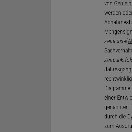
von
Gemein
werden oder
Abnahmestuf
Mengensigna
Zeitachse
(A
Sachverhalte
Zeitpunktfol
Jahresgang 
rechtwinkli
Diagramme e
einer Entwi
genannten f
durch die D
zum Ausdruc