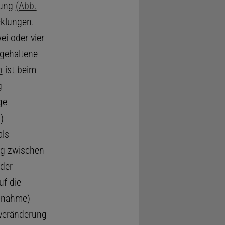
nung
(Abb.
cklungen.
i oder vier
 gehaltene
n
ist beim
g
ge
)
als
ng zwischen
 der
uf die
Abnahme)
sveränderung