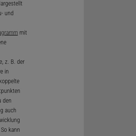
rgestellt
u- und
agramm
mit
ene
, z. B. der
e in
koppelte
itpunkten
u den
ng auch
wicklung
 So kann