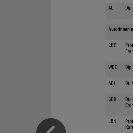
ALI
Dipl
Autorinnen u
CBE
Prof
Fre
WBE
Dip
ABH
Dr. 
GBR
Dr.
Erd
JBN
Prof
Kar