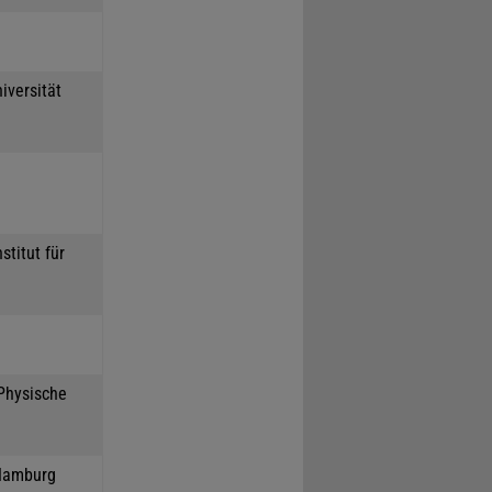
iversität
stitut für
 Physische
 Hamburg