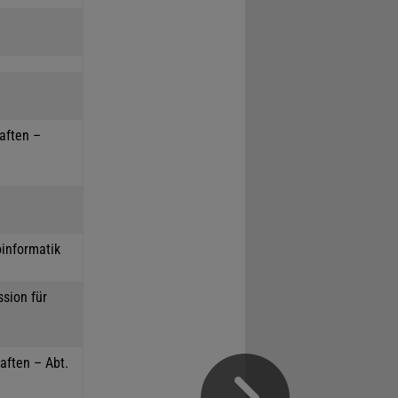
haften –
oinformatik
sion für
aften – Abt.