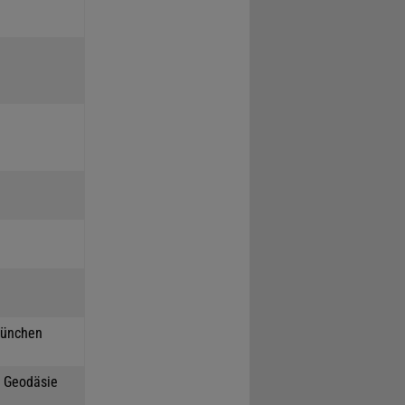
München
h Geodäsie