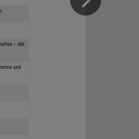
n
haften – Abt.
mmetrie und