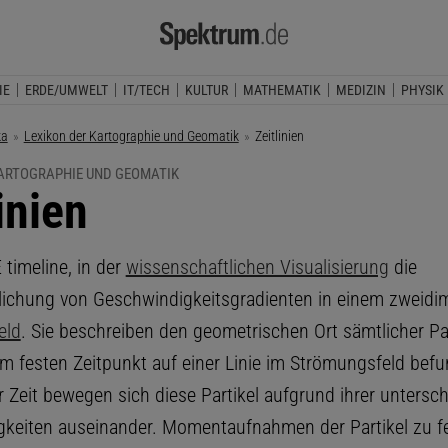
IE
ERDE/UMWELT
IT/TECH
KULTUR
MATHEMATIK
MEDIZIN
PHYSIK
ka
Lexikon der Kartographie und Geomatik
Aktuelle Seite:
Zeitlinien
KARTOGRAPHIE UND GEOMATIK
inien
E timeline, in der
wissenschaftlichen Visualisierung
die
ichung von Geschwindigkeitsgradienten in einem zweidi
eld
. Sie beschreiben den geometrischen Ort sämtlicher Par
em festen Zeitpunkt auf einer Linie im Strömungsfeld bef
 Zeit bewegen sich diese Partikel aufgrund ihrer untersch
keiten auseinander. Momentaufnahmen der Partikel zu f