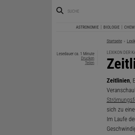
ASTRONOMIE
BIOLOGIE
CHEM
Startseite
Lexi
LEXIKON DER 
Lesedauer ca. 1 Minute
:
Zeitl
Drucken
Teilen
Zeitlinien
, 
Veranschaul
Strömungsf
sich zu ein
Im Laufe der
Geschwindig