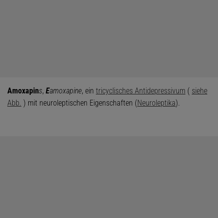
Amoxapin
s
,
E
amoxapine
, ein
tricyclisches Antidepressivum
(
siehe
Abb.
) mit neuroleptischen Eigenschaften (
Neuroleptika
).