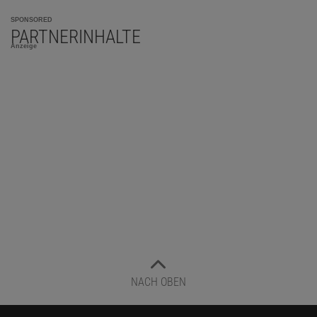
SPONSORED
PARTNERINHALTE
Anzeige
NACH OBEN