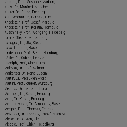
Klumpp, Prof., Susanne, Marburg
Kössl, Dr., Manfred, München
Köster, Dr., Bernd, Freiburg
Kraetschmar, Dr., Gerhard, Ulm
Krieglstein, Prof., Josef, Marburg
Krieglstein, Prof., Kerstin, Homburg
Kuschinsky, Prof., Wolfgang, Heidelberg
Lahrtz, Stephanie, Hamburg
Landgraf, Dr., Uta, Stegen
Laux, Thorsten, Basel
Lindemann, Prof., Bernd, Homburg
Löffler, Dr., Sabine, Leipzig
Ludolph, Prof., Albert, Ulm
Malessa, Dr., Rolf, Weimar
Marksitzer, Dr., Rene, Luzern
Martin, Dr., Peter, Kehl-Kork
Martini, Prof., Rudolf, Würzburg
Medicus, Dr., Gerhard, Thaur
Mehraein, Dr., Susan, Freiburg
Meier, Dr., Kirstin, Freiburg
Mendelowitsch, Dr., Aminadav, Basel
Mergner, Prof., Thomas, Freiburg
Metzinger, Dr., Thomas, Frankfurt am Main
Mielke, Dr., Kirsten, Kiel
Misgeld, Prof., Ulrich, Heidelberg