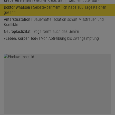
Krebs verstehen
| Welcher Krebs tritt in welchem Alter auf?
Doktor Whatson
| Selbstexperiment: Ich habe 100 Tage Kalorien
gezählt
Antarktisstation
| Dauerhafte Isolation schürt Misstrauen und
Konflikte
Neuroplastizität
| Yoga formt auch das Gehirn
»Leben, Körper, Tod«
| Von Abtreibung bis Zwangsimpfung