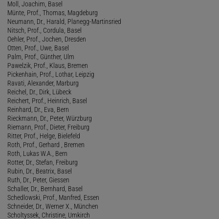
Moll, Joachim, Basel
Münte, Prof., Thomas, Magdeburg
Neumann, Dr., Harald, Planegg-Martinsried
Nitsch, Prof., Cordula, Basel
Oehler, Prof., Jochen, Dresden
Otten, Prof., Uwe, Basel
Palm, Prof., Günther, Ulm
Pawelzik, Prof., Klaus, Bremen
Pickenhain, Prof., Lothar, Leipzig
Ravati, Alexander, Marburg
Reichel, Dr., Dirk, Lübeck
Reichert, Prof., Heinrich, Basel
Reinhard, Dr., Eva, Bern
Rieckmann, Dr., Peter, Würzburg
Riemann, Prof., Dieter, Freiburg
Ritter, Prof., Helge, Bielefeld
Roth, Prof., Gerhard , Bremen
Roth, Lukas W.A., Bern
Rotter, Dr., Stefan, Freiburg
Rubin, Dr., Beatrix, Basel
Ruth, Dr., Peter, Giessen
Schaller, Dr., Bernhard, Basel
Schedlowski, Prof., Manfred, Essen
Schneider, Dr., Werner X., München
Scholtyssek, Christine, Umkirch