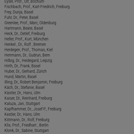
Eysel, Prof., Ulf, Bochum
Fischbach, Prof., Karl-Friedrich, Freiburg
Frey, Dunja, Basel
Fuhr, Dr., Peter, Basel
Greenlee, Prof., Marc, Oldenburg
Hartmann, Beate, Basel
Heck, Dr., Detlef, Freiburg
Heller, Prof., Kurt, München
Henkel , Dr., Rolf , Bremen
Herdegen, Prof., Thomas, Kiel
Herrmann, Dr., Gudrun, Bern
Hilbig, Dr., Heidegard, Leipzig
Hirth, Dr., Frank, Basel
Huber, Dr., Gerhard, Zürich
Hund, Martin, Basel
Illing, Dr., Robert Benjamin, Freiburg
Käch, Dr., Stefanie, Basel
Kästler, Dr., Hans, Ulm
Kaiser, Dr., Reinhard, Freiburg
Kaluza, Jan, Stuttgart
Kapfhammer, Dr., Josef P., Freiburg
Kestler, Dr., Hans, Ulm
Kittmann, Dr., Rolf, Freiburg
Klix, Prof., Friedhart , Berlin
Klonk, Dr., Sabine, Stuttgart