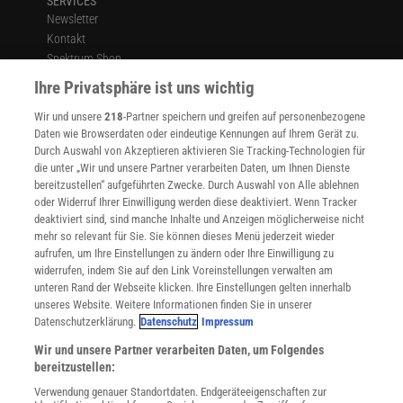
SERVICES
Newsletter
Kontakt
Spektrum Shop
Im Handel kaufen
Ihre Privatsphäre ist uns wichtig
Presse
Wir und unsere
218
-Partner speichern und greifen auf personenbezogene
Verträge kündigen
Daten wie Browserdaten oder eindeutige Kennungen auf Ihrem Gerät zu.
INFO
Durch Auswahl von Akzeptieren aktivieren Sie Tracking-Technologien für
Mediadaten
die unter „Wir und unsere Partner verarbeiten Daten, um Ihnen Dienste
bereitzustellen“ aufgeführten Zwecke. Durch Auswahl von Alle ablehnen
Datenschutz
oder Widerruf Ihrer Einwilligung werden diese deaktiviert. Wenn Tracker
Nutzungsbedingungen
deaktiviert sind, sind manche Inhalte und Anzeigen möglicherweise nicht
Cookie-Einstellungen
mehr so relevant für Sie. Sie können dieses Menü jederzeit wieder
Utiq verwalten
aufrufen, um Ihre Einstellungen zu ändern oder Ihre Einwilligung zu
Nutzungsbasierte Onlinewerbung
widerrufen, indem Sie auf den Link Voreinstellungen verwalten am
Alle Artikel
unteren Rand der Webseite klicken. Ihre Einstellungen gelten innerhalb
unseres Website. Weitere Informationen finden Sie in unserer
Impressum
Datenschutzerklärung.
Datenschutz
Impressum
WEITERE ANGEBOTE
Wir und unsere Partner verarbeiten Daten, um Folgendes
Angebote für Schulen
bereitzustellen:
Angebote für Institutionen
Verwendung genauer Standortdaten. Endgeräteeigenschaften zur
Sprachen lernen mit Gymglish