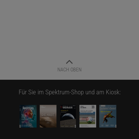
NACH OBEN
Für Sie im Spektrum-Shop und am Kiosk: