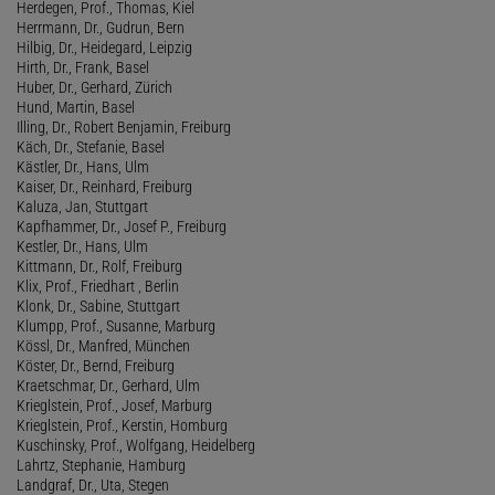
Herdegen, Prof., Thomas, Kiel
Herrmann, Dr., Gudrun, Bern
Hilbig, Dr., Heidegard, Leipzig
Hirth, Dr., Frank, Basel
Huber, Dr., Gerhard, Zürich
Hund, Martin, Basel
Illing, Dr., Robert Benjamin, Freiburg
Käch, Dr., Stefanie, Basel
Kästler, Dr., Hans, Ulm
Kaiser, Dr., Reinhard, Freiburg
Kaluza, Jan, Stuttgart
Kapfhammer, Dr., Josef P., Freiburg
Kestler, Dr., Hans, Ulm
Kittmann, Dr., Rolf, Freiburg
Klix, Prof., Friedhart , Berlin
Klonk, Dr., Sabine, Stuttgart
Klumpp, Prof., Susanne, Marburg
Kössl, Dr., Manfred, München
Köster, Dr., Bernd, Freiburg
Kraetschmar, Dr., Gerhard, Ulm
Krieglstein, Prof., Josef, Marburg
Krieglstein, Prof., Kerstin, Homburg
Kuschinsky, Prof., Wolfgang, Heidelberg
Lahrtz, Stephanie, Hamburg
Landgraf, Dr., Uta, Stegen