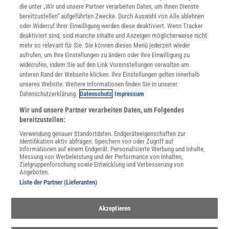
Mediadaten
die unter „Wir und unsere Partner verarbeiten Daten, um Ihnen Dienste
bereitzustellen“ aufgeführten Zwecke. Durch Auswahl von Alle ablehnen
Datenschutz
oder Widerruf Ihrer Einwilligung werden diese deaktiviert. Wenn Tracker
Nutzungsbedingungen
deaktiviert sind, sind manche Inhalte und Anzeigen möglicherweise nicht
Cookie-Einstellungen
mehr so relevant für Sie. Sie können dieses Menü jederzeit wieder
Utiq verwalten
aufrufen, um Ihre Einstellungen zu ändern oder Ihre Einwilligung zu
Nutzungsbasierte Onlinewerbung
widerrufen, indem Sie auf den Link Voreinstellungen verwalten am
Alle Artikel
unteren Rand der Webseite klicken. Ihre Einstellungen gelten innerhalb
unseres Website. Weitere Informationen finden Sie in unserer
Impressum
Datenschutzerklärung.
Datenschutz
Impressum
WEITERE ANGEBOTE
Wir und unsere Partner verarbeiten Daten, um Folgendes
Angebote für Schulen
bereitzustellen:
Angebote für Institutionen
Verwendung genauer Standortdaten. Endgeräteeigenschaften zur
Sprachen lernen mit Gymglish
Identifikation aktiv abfragen. Speichern von oder Zugriff auf
Lexika
Informationen auf einem Endgerät. Personalisierte Werbung und Inhalte,
Messung von Werbeleistung und der Performance von Inhalten,
Für Spektrum schreiben
Zielgruppenforschung sowie Entwicklung und Verbesserung von
Zugänglichkeitserklärung
Angeboten.
Liste der Partner (Lieferanten)
WEBSEITEN
KielSCN
Akzeptieren
Wissenschaft in die Schulen
SciLogs