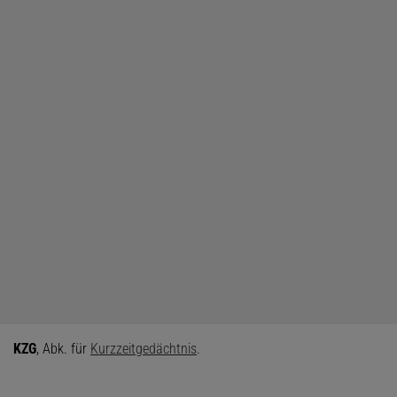
KZG
, Abk. für
K
urz
z
eit
g
edächtnis
.