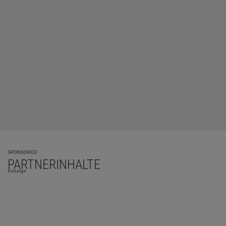
SPONSORED
PARTNERINHALTE
Anzeige