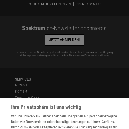
WEITERE NEUERSCHEINUNGEN
SPEKTRUM SHOP
Spektrum
.de-Newsletter abonnieren
JETZT ANMELDEN!
Sie können unsere Newsletter jederzeit wieder abbestellen. Infos zu unserem Umgang
mit Ihren personenbezogenen Daten finden Sie in unserer
Datenschutzerklärung
.
SERVICES
Newsletter
Kontakt
Spektrum Shop
Im Handel kaufen
Ihre Privatsphäre ist uns wichtig
Presse
Wir und unsere
218
-Partner speichern und greifen auf personenbezogene
Verträge kündigen
Daten wie Browserdaten oder eindeutige Kennungen auf Ihrem Gerät zu.
INFO
Durch Auswahl von Akzeptieren aktivieren Sie Tracking-Technologien für