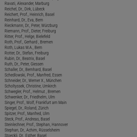
Ravati, Alexander, Marburg
Reichel, Dr., Dirk, Lübeck
Reichert, Prof., Heinrich, Basel
Reinhard, Dr., Eva, Bern
Rieckmann, Dr., Peter, Würzburg
Riemann, Prof., Dieter, Freiburg
Ritter, Prof., Helge, Bielefeld
Roth, Prof., Gerhard , Bremen
Roth, Lukas W.A., Bern
Rotter, Dr., Stefan, Freiburg
Rubin, Dr., Beatrix, Basel
Ruth, Dr., Peter, Giessen
Schaller, Dr., Bernhard, Basel
Schedlowski, Prof., Manfred, Essen
Schneider, Dr., Werner X., München
Scholtyssek, Christine, Umkirch
Schwegler, Prof., Helmut , Bremen
Schwenker, Dr., Friedhelm, Ulm
Singer, Prof., Wolf, Frankfurt am Main
Spiegel, Dr., Roland, Zürich
Spitzer, Prof., Manfred, Ulm
Steck, Prof., Andreas, Basel
Steinlechner, Prof., Stephan, Hannover
Stephan, Dr., Achim, Rüsselsheim
Stoeckli, Dr., Esther, Basel