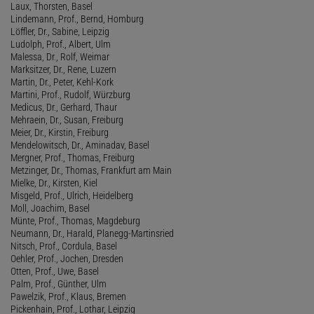
Laux, Thorsten, Basel
Lindemann, Prof., Bernd, Homburg
Löffler, Dr., Sabine, Leipzig
Ludolph, Prof., Albert, Ulm
Malessa, Dr., Rolf, Weimar
Marksitzer, Dr., Rene, Luzern
Martin, Dr., Peter, Kehl-Kork
Martini, Prof., Rudolf, Würzburg
Medicus, Dr., Gerhard, Thaur
Mehraein, Dr., Susan, Freiburg
Meier, Dr., Kirstin, Freiburg
Mendelowitsch, Dr., Aminadav, Basel
Mergner, Prof., Thomas, Freiburg
Metzinger, Dr., Thomas, Frankfurt am Main
Mielke, Dr., Kirsten, Kiel
Misgeld, Prof., Ulrich, Heidelberg
Moll, Joachim, Basel
Münte, Prof., Thomas, Magdeburg
Neumann, Dr., Harald, Planegg-Martinsried
Nitsch, Prof., Cordula, Basel
Oehler, Prof., Jochen, Dresden
Otten, Prof., Uwe, Basel
Palm, Prof., Günther, Ulm
Pawelzik, Prof., Klaus, Bremen
Pickenhain, Prof., Lothar, Leipzig