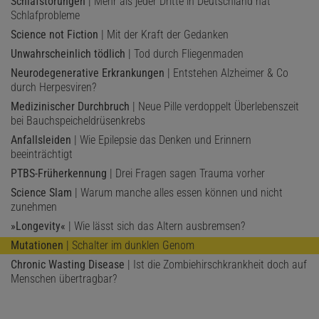
Schlafstörungen
| Mehr als jeder Dritte in Deutschland hat
Schlafprobleme
Science not Fiction
| Mit der Kraft der Gedanken
Unwahrscheinlich tödlich
| Tod durch Fliegenmaden
Neurodegenerative Erkrankungen
| Entstehen Alzheimer & Co
durch Herpesviren?
Medizinischer Durchbruch
| Neue Pille verdoppelt Überlebenszeit
bei Bauchspeicheldrüsenkrebs
Anfallsleiden
| Wie Epilepsie das Denken und Erinnern
beeinträchtigt
PTBS-Früherkennung
| Drei Fragen sagen Trauma vorher
Science Slam
| Warum manche alles essen können und nicht
zunehmen
»Longevity«
| Wie lässt sich das Altern ausbremsen?
Mutationen
| Schalter im dunklen Genom
Chronic Wasting Disease
| Ist die Zombiehirschkrankheit doch auf
Menschen übertragbar?