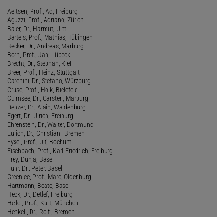
Aertsen, Prof., Ad, Freiburg
Aguzzi, Prof., Adriano, Zürich
Baier, Dr., Harmut, Ulm
Bartels, Prof., Mathias, Tübingen
Becker, Dr., Andreas, Marburg
Born, Prof., Jan, Lübeck
Brecht, Dr., Stephan, Kiel
Breer, Prof., Heinz, Stuttgart
Carenini, Dr., Stefano, Würzburg
Cruse, Prof., Holk, Bielefeld
Culmsee, Dr., Carsten, Marburg
Denzer, Dr., Alain, Waldenburg
Egert, Dr., Ulrich, Freiburg
Ehrenstein, Dr., Walter, Dortmund
Eurich, Dr., Christian , Bremen
Eysel, Prof., Ulf, Bochum
Fischbach, Prof., Karl-Friedrich, Freiburg
Frey, Dunja, Basel
Fuhr, Dr., Peter, Basel
Greenlee, Prof., Marc, Oldenburg
Hartmann, Beate, Basel
Heck, Dr., Detlef, Freiburg
Heller, Prof., Kurt, München
Henkel , Dr., Rolf , Bremen