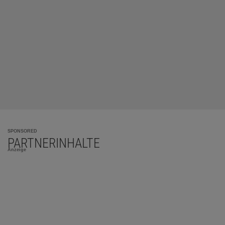
SPONSORED
PARTNERINHALTE
Anzeige