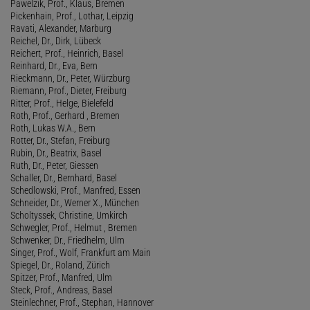
Pawelzik, Prof., Klaus, Bremen
Pickenhain, Prof., Lothar, Leipzig
Ravati, Alexander, Marburg
Reichel, Dr., Dirk, Lübeck
Reichert, Prof., Heinrich, Basel
Reinhard, Dr., Eva, Bern
Rieckmann, Dr., Peter, Würzburg
Riemann, Prof., Dieter, Freiburg
Ritter, Prof., Helge, Bielefeld
Roth, Prof., Gerhard , Bremen
Roth, Lukas W.A., Bern
Rotter, Dr., Stefan, Freiburg
Rubin, Dr., Beatrix, Basel
Ruth, Dr., Peter, Giessen
Schaller, Dr., Bernhard, Basel
Schedlowski, Prof., Manfred, Essen
Schneider, Dr., Werner X., München
Scholtyssek, Christine, Umkirch
Schwegler, Prof., Helmut , Bremen
Schwenker, Dr., Friedhelm, Ulm
Singer, Prof., Wolf, Frankfurt am Main
Spiegel, Dr., Roland, Zürich
Spitzer, Prof., Manfred, Ulm
Steck, Prof., Andreas, Basel
Steinlechner, Prof., Stephan, Hannover