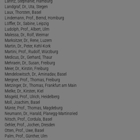
Lahrtz, Stephanie, Hamburg
Landgraf, Dr., Uta, Stegen
Laux, Thorsten, Basel
Lindemann, Prof., Bernd, Homburg
Löffler, Dr., Sabine, Leipzig
Ludolph, Prof., Albert, Ulm
Malessa, Dr., Rolf, Weimar
Marksitzer, Dr., Rene, Luzern
Martin, Dr., Peter, Kehl-Kork
Martini, Prof., Rudolf, Würzburg
Medicus, Dr., Gerhard, Thaur
Mehraein, Dr., Susan, Freiburg
Meier, Dr., Kirstin, Freiburg
Mendelowitsch, Dr., Aminadav, Basel
Mergner, Prof., Thomas, Freiburg
Metzinger, Dr., Thomas, Frankfurt am Main
Mielke, Dr., Kirsten, Kiel
Misgeld, Prof., Ulrich, Heidelberg
Moll, Joachim, Basel
Münte, Prof., Thomas, Magdeburg
Neumann, Dr., Harald, Planegg-Martinsried
Nitsch, Prof., Cordula, Basel
Oehler, Prof., Jochen, Dresden
Otten, Prof., Uwe, Basel
Palm, Prof., Günther, Ulm