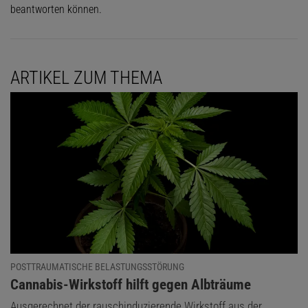
beantworten können.
ARTIKEL ZUM THEMA
POSTTRAUMATISCHE BELASTUNGSSTÖRUNG
:
Cannabis-Wirkstoff hilft gegen Albträume
Ausgerechnet der rauschinduzierende Wirkstoff aus der