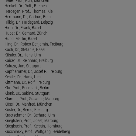
Heller, Prof., Kurt, München
Henkel , Dr., Rolf , Bremen
Herdegen, Prof., Thomas, Kiel
Herrmann, Dr., Gudrun, Bern
Hilbig, Dr., Heidegard, Leipzig
Hirth, Dr., Frank, Basel
Huber, Dr., Gerhard, Zürich
Hund, Martin, Basel
Illing, Dr., Robert Benjamin, Freiburg
Käch, Dr., Stefanie, Basel
Kästler, Dr., Hans, Ulm
Kaiser, Dr., Reinhard, Freiburg
Kaluza, Jan, Stuttgart
Kapfhammer, Dr., Josef P., Freiburg
Kestler, Dr., Hans, Ulm
Kittmann, Dr., Rolf, Freiburg
Klix, Prof., Friedhart , Berlin
Klonk, Dr., Sabine, Stuttgart
Klumpp, Prof., Susanne, Marburg
Kössl, Dr., Manfred, München
Köster, Dr., Bernd, Freiburg
Kraetschmar, Dr., Gerhard, Ulm
Krieglstein, Prof., Josef, Marburg
Krieglstein, Prof., Kerstin, Homburg
Kuschinsky, Prof., Wolfgang, Heidelberg