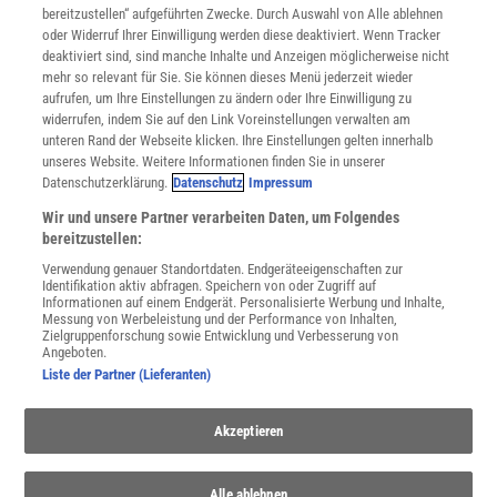
bereitzustellen“ aufgeführten Zwecke. Durch Auswahl von Alle ablehnen
Datenschutz
oder Widerruf Ihrer Einwilligung werden diese deaktiviert. Wenn Tracker
Nutzungsbedingungen
deaktiviert sind, sind manche Inhalte und Anzeigen möglicherweise nicht
Cookie-Einstellungen
mehr so relevant für Sie. Sie können dieses Menü jederzeit wieder
Utiq verwalten
aufrufen, um Ihre Einstellungen zu ändern oder Ihre Einwilligung zu
Nutzungsbasierte Onlinewerbung
widerrufen, indem Sie auf den Link Voreinstellungen verwalten am
Alle Artikel
unteren Rand der Webseite klicken. Ihre Einstellungen gelten innerhalb
unseres Website. Weitere Informationen finden Sie in unserer
Impressum
Datenschutzerklärung.
Datenschutz
Impressum
WEITERE ANGEBOTE
Wir und unsere Partner verarbeiten Daten, um Folgendes
Angebote für Schulen
bereitzustellen:
Angebote für Institutionen
Verwendung genauer Standortdaten. Endgeräteeigenschaften zur
Sprachen lernen mit Gymglish
Identifikation aktiv abfragen. Speichern von oder Zugriff auf
Lexika
Informationen auf einem Endgerät. Personalisierte Werbung und Inhalte,
Messung von Werbeleistung und der Performance von Inhalten,
Für Spektrum schreiben
Zielgruppenforschung sowie Entwicklung und Verbesserung von
Zugänglichkeitserklärung
Angeboten.
Liste der Partner (Lieferanten)
WEBSEITEN
KielSCN
Akzeptieren
Wissenschaft in die Schulen
SciLogs
Alle ablehnen