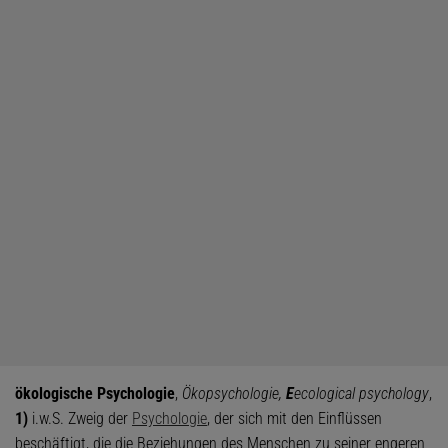
ökologische Psychologie
,
Ökopsychologie,
E
ecological psychology
,
1)
i.w.S. Zweig der
Psychologie
, der sich mit den Einflüssen
beschäftigt, die die Beziehungen des Menschen zu seiner engeren