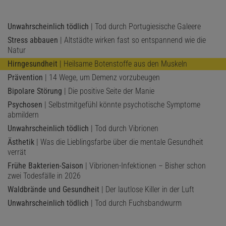
Unwahrscheinlich tödlich
| Tod durch Portugiesische Galeere
Stress abbauen
| Altstädte wirken fast so entspannend wie die
Natur
Hirngesundheit
| Heilsame Botenstoffe aus den Muskeln
Prävention
| 14 Wege, um Demenz vorzubeugen
Bipolare Störung
| Die positive Seite der Manie
Psychosen
| Selbstmitgefühl könnte psychotische Symptome
abmildern
Unwahrscheinlich tödlich
| Tod durch Vibrionen
Ästhetik
| Was die Lieblingsfarbe über die mentale Gesundheit
verrät
Frühe Bakterien-Saison
| Vibrionen-Infektionen – Bisher schon
zwei Todesfälle in 2026
Waldbrände und Gesundheit
| Der lautlose Killer in der Luft
Unwahrscheinlich tödlich
| Tod durch Fuchsbandwurm