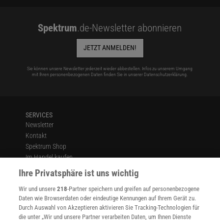
Spektrum
.de-Newsletter abonnieren
JETZT ANMELDEN!
Sie können unsere Newsletter jederzeit wieder abbestellen. Infos zu unserem Umgang
mit Ihren personenbezogenen Daten finden Sie in unserer
Datenschutzerklärung
.
SERVICES
Newsletter
Kontakt
Spektrum Shop
Im Handel kaufen
Presse
Ihre Privatsphäre ist uns wichtig
Verträge kündigen
Wir und unsere
218
-Partner speichern und greifen auf personenbezogene
Widerruf
Daten wie Browserdaten oder eindeutige Kennungen auf Ihrem Gerät zu.
INFO
Durch Auswahl von Akzeptieren aktivieren Sie Tracking-Technologien für
Mediadaten
die unter „Wir und unsere Partner verarbeiten Daten, um Ihnen Dienste