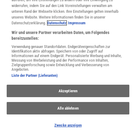
widerrufen, indem Sie auf den Link Voreinstellungen verwalten am
unteren Rand der Webseite klicken. Ihre Einstellungen gelten innerhalb
unseres Website. Weitere Informationen finden Sie in unserer
Datenschutzerklärung.
Datenschutz
Impressum
Wir und unsere Partner verarbeiten Daten, um Folgendes
bereitzustellen:
Verwendung genauer Standortdaten. Endgeräteeigenschaften zur
WEITERE NEUERSCHEINUNGEN
SPEKTRUM SHOP
Identifikation aktiv abfragen. Speichern von oder Zugriff auf
Informationen auf einem Endgerät. Personalisierte Werbung und Inhalte,
Messung von Werbeleistung und der Performance von Inhalten,
Zielgruppenforschung sowie Entwicklung und Verbesserung von
Angeboten.
Spektrum
.de-Newsletter abonnieren
Liste der Partner (Lieferanten)
JETZT ANMELDEN!
Akzeptieren
Sie können unsere Newsletter jederzeit wieder abbestellen. Infos zu unserem Umgang
mit Ihren personenbezogenen Daten finden Sie in unserer
Datenschutzerklärung
.
Alle ablehnen
Zwecke anzeigen
SERVICES
Newsletter