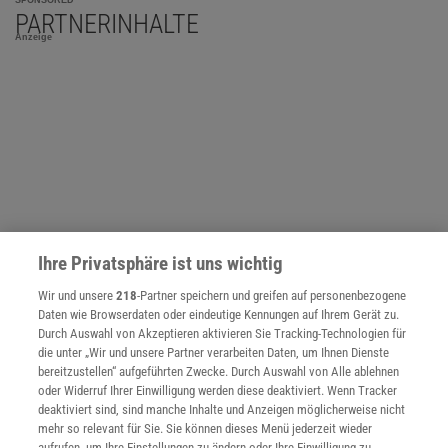
SPONSORED
PARTNERINHALTE
Anzeige
Ihre Privatsphäre ist uns wichtig
Wir und unsere
218
-Partner speichern und greifen auf personenbezogene
Daten wie Browserdaten oder eindeutige Kennungen auf Ihrem Gerät zu.
Durch Auswahl von Akzeptieren aktivieren Sie Tracking-Technologien für
die unter „Wir und unsere Partner verarbeiten Daten, um Ihnen Dienste
NACH OBEN
bereitzustellen“ aufgeführten Zwecke. Durch Auswahl von Alle ablehnen
oder Widerruf Ihrer Einwilligung werden diese deaktiviert. Wenn Tracker
deaktiviert sind, sind manche Inhalte und Anzeigen möglicherweise nicht
mehr so relevant für Sie. Sie können dieses Menü jederzeit wieder
Für Sie im Spektrum-Shop und am Kiosk:
aufrufen, um Ihre Einstellungen zu ändern oder Ihre Einwilligung zu