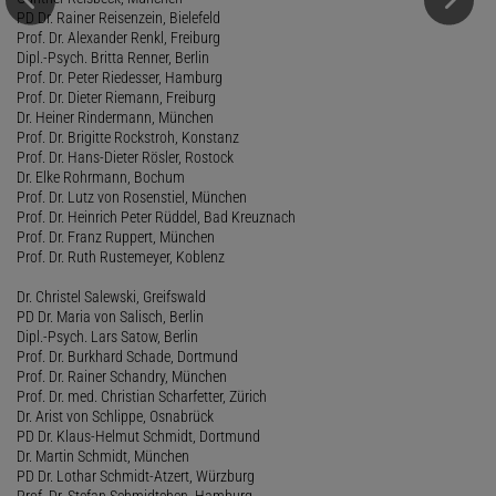
PD Dr. Rainer Reisenzein, Bielefeld
Prof. Dr. Alexander Renkl, Freiburg
Dipl.-Psych. Britta Renner, Berlin
Prof. Dr. Peter Riedesser, Hamburg
Prof. Dr. Dieter Riemann, Freiburg
Dr. Heiner Rindermann, München
Prof. Dr. Brigitte Rockstroh, Konstanz
Prof. Dr. Hans-Dieter Rösler, Rostock
Dr. Elke Rohrmann, Bochum
Prof. Dr. Lutz von Rosenstiel, München
Prof. Dr. Heinrich Peter Rüddel, Bad Kreuznach
Prof. Dr. Franz Ruppert, München
Prof. Dr. Ruth Rustemeyer, Koblenz
Dr. Christel Salewski, Greifswald
PD Dr. Maria von Salisch, Berlin
Dipl.-Psych. Lars Satow, Berlin
Prof. Dr. Burkhard Schade, Dortmund
Prof. Dr. Rainer Schandry, München
Prof. Dr. med. Christian Scharfetter, Zürich
Dr. Arist von Schlippe, Osnabrück
PD Dr. Klaus-Helmut Schmidt, Dortmund
Dr. Martin Schmidt, München
PD Dr. Lothar Schmidt-Atzert, Würzburg
Prof. Dr. Stefan Schmidtchen, Hamburg