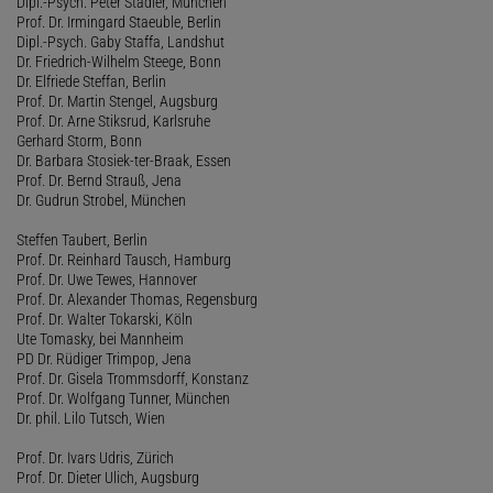
Dipl.-Psych. Peter Stadler, München
Prof. Dr. Irmingard Staeuble, Berlin
Dipl.-Psych. Gaby Staffa, Landshut
Dr. Friedrich-Wilhelm Steege, Bonn
Dr. Elfriede Steffan, Berlin
Prof. Dr. Martin Stengel, Augsburg
Prof. Dr. Arne Stiksrud, Karlsruhe
Gerhard Storm, Bonn
Dr. Barbara Stosiek-ter-Braak, Essen
Prof. Dr. Bernd Strauß, Jena
Dr. Gudrun Strobel, München
Steffen Taubert, Berlin
Prof. Dr. Reinhard Tausch, Hamburg
Prof. Dr. Uwe Tewes, Hannover
Prof. Dr. Alexander Thomas, Regensburg
Prof. Dr. Walter Tokarski, Köln
Ute Tomasky, bei Mannheim
PD Dr. Rüdiger Trimpop, Jena
Prof. Dr. Gisela Trommsdorff, Konstanz
Prof. Dr. Wolfgang Tunner, München
Dr. phil. Lilo Tutsch, Wien
Prof. Dr. Ivars Udris, Zürich
Prof. Dr. Dieter Ulich, Augsburg