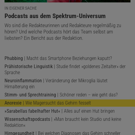
IN EIGENER SACHE
:
Podcasts aus dem Spektrum-Universum
Wo sind die Redakteurinnen und Redakteure regelmäßig zu
hören? Und welche Podcasts hört das Team selbst am
liebsten? Ein Bericht aus der Redaktion.
Phubbing
| Macht das Smartphone Beziehungen kaputt?
Prähistorische Linguistik
| Studie findet »goldenes Zeitalter« der
Sprache
Neuroinflammation
| Veränderung der Mikroglia läutet
Hirnalterung ein
Stimm- und Sprechtraining
| Schöner reden – wie geht das?
Anorexie
| Wie Magersucht das Gehirn fesselt
»Sarabellas fabelhafter Hut«
| Alles auf einen Hut bringen
Wissenschaftspodcasts
| »Man braucht kein Studio und keine
Redaktion«
Hirngesundheit
| Bei welchen Diagnosen das Gehirn schneller