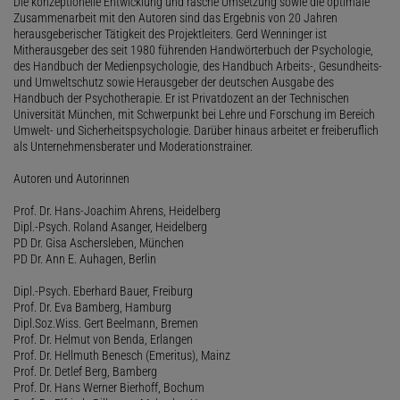
Die konzeptionelle Entwicklung und rasche Umsetzung sowie die optimale
Zusammenarbeit mit den Autoren sind das Ergebnis von 20 Jahren
herausgeberischer Tätigkeit des Projektleiters. Gerd Wenninger ist
Mitherausgeber des seit 1980 führenden Handwörterbuch der Psychologie,
des Handbuch der Medienpsychologie, des Handbuch Arbeits-, Gesundheits-
und Umweltschutz sowie Herausgeber der deutschen Ausgabe des
Handbuch der Psychotherapie. Er ist Privatdozent an der Technischen
Universität München, mit Schwerpunkt bei Lehre und Forschung im Bereich
Umwelt- und Sicherheitspsychologie. Darüber hinaus arbeitet er freiberuflich
als Unternehmensberater und Moderationstrainer.
Autoren und Autorinnen
Prof. Dr. Hans-Joachim Ahrens, Heidelberg
Dipl.-Psych. Roland Asanger, Heidelberg
PD Dr. Gisa Aschersleben, München
PD Dr. Ann E. Auhagen, Berlin
Dipl.-Psych. Eberhard Bauer, Freiburg
Prof. Dr. Eva Bamberg, Hamburg
Dipl.Soz.Wiss. Gert Beelmann, Bremen
Prof. Dr. Helmut von Benda, Erlangen
Prof. Dr. Hellmuth Benesch (Emeritus), Mainz
Prof. Dr. Detlef Berg, Bamberg
Prof. Dr. Hans Werner Bierhoff, Bochum