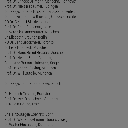
Prof. Dr. Elfriede Billmann-Mahecha, Hannover
Prof. Dr. Niels Birbaumer, Tübingen
Dipl.-Psych. Claus Blickhan, Großkarolinenfeld
Dipl.-Psych. Daniela Blickhan, Großkarolinenfeld
PD Dr. Gerhard Blickle, Landau
Prof. Dr. Peter Borkenau, Halle
Dr. Veronika Brandstätter, München
Dr. Elisabeth Brauner, Berlin
PD Dr. Jens Brockmeier, Toronto
Dr. Felix Brodbeck, München
Prof. Dr. Hans-Bernd Brosius, München
Prof. Dr. Heiner Bubb, Garching
Christiane Burkart-Hofmann, Singen
Prof. Dr. André Büssing, München
Prof. Dr. Willi Butollo, München
Dipl.-Psych. Christoph Clases, Zürich
Dr. Heinrich Deserno, Frankfurt
Prof. Dr. Iwer Diedrichsen, Stuttgart
Dr. Nicola Döring, Ilmenau
Dr. Heinz-Jürgen Ebenrett, Bonn
Prof. Dr. Walter Edelmann, Braunschweig
Dr. Walter Ehrenstein, Dortmund