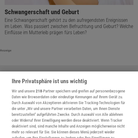
Schwangerschaft und Geburt
Eine Schwangerschaft gehört zu den aufregendsten Ereignissen
im Leben. Was passiert zwischen Befruchtung und Geburt? Welche
Einflüsse im Mutterleib prägen fürs Leben?
Anzeige
Ihre Privatsphäre ist uns wichtig
Wir und unsere
218
-Partner speichern und greifen auf personenbezogene
Daten wie Browserdaten oder eindeutige Kennungen auf Ihrem Gerät zu.
Durch Auswahl von Akzeptieren aktivieren Sie Tracking-Technologien für
die unter „Wir und unsere Partner verarbeiten Daten, um Ihnen Dienste
bereitzustellen“ aufgeführten Zwecke. Durch Auswahl von Alle ablehnen
oder Widerruf Ihrer Einwilligung werden diese deaktiviert. Wenn Tracker
deaktiviert sind, sind manche Inhalte und Anzeigen möglicherweise nicht
mehr so relevant für Sie. Sie können dieses Menü jederzeit wieder
aufrufen, um Ihre Einstellungen zu ändern oder Ihre Einwilligung zu