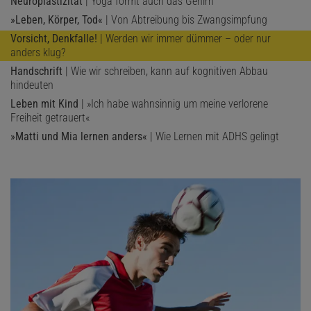
Neuroplastizität
| Yoga formt auch das Gehirn
»Leben, Körper, Tod«
| Von Abtreibung bis Zwangsimpfung
Vorsicht, Denkfalle!
| Werden wir immer dümmer – oder nur
anders klug?
Handschrift
| Wie wir schreiben, kann auf kognitiven Abbau
hindeuten
Leben mit Kind
| »Ich habe wahnsinnig um meine verlorene
Freiheit getrauert«
»Matti und Mia lernen anders«
| Wie Lernen mit ADHS gelingt