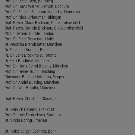
Prof. Dr. Detlef Berg, Bamberg
Prof. Dr. Hans Werner Bierhoff, Bochum
Prof. Dr. Elfriede Billmann-Mahecha, Hannover
Prof. Dr. Niels Birbaumer, Tübingen
Dipl.-Psych. Claus Blickhan, Großkarolinenfeld
Dipl.-Psych. Daniela Blickhan, Großkarolinenfeld
PD Dr. Gerhard Blickle, Landau
Prof. Dr. Peter Borkenau, Halle
Dr. Veronika Brandstätter, München
Dr. Elisabeth Brauner, Berlin
PD Dr. Jens Brockmeier, Toronto
Dr. Felix Brodbeck, München
Prof. Dr. Hans-Bernd Brosius, München
Prof. Dr. Heiner Bubb, Garching
Christiane Burkart-Hofmann, Singen
Prof. Dr. André Büssing, München
Prof. Dr. Willi Butollo, München
Dipl.-Psych. Christoph Clases, Zürich
Dr. Heinrich Deserno, Frankfurt
Prof. Dr. Iwer Diedrichsen, Stuttgart
Dr. Nicola Döring, Ilmenau
Dr. Heinz-Jürgen Ebenrett, Bonn