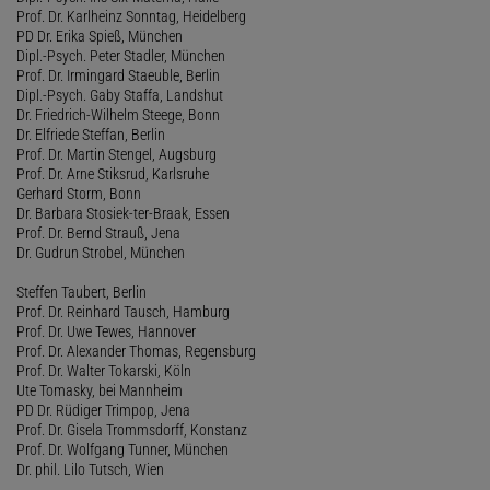
Prof. Dr. Karlheinz Sonntag, Heidelberg
PD Dr. Erika Spieß, München
Dipl.-Psych. Peter Stadler, München
Prof. Dr. Irmingard Staeuble, Berlin
Dipl.-Psych. Gaby Staffa, Landshut
Dr. Friedrich-Wilhelm Steege, Bonn
Dr. Elfriede Steffan, Berlin
Prof. Dr. Martin Stengel, Augsburg
Prof. Dr. Arne Stiksrud, Karlsruhe
Gerhard Storm, Bonn
Dr. Barbara Stosiek-ter-Braak, Essen
Prof. Dr. Bernd Strauß, Jena
Dr. Gudrun Strobel, München
Steffen Taubert, Berlin
Prof. Dr. Reinhard Tausch, Hamburg
Prof. Dr. Uwe Tewes, Hannover
Prof. Dr. Alexander Thomas, Regensburg
Prof. Dr. Walter Tokarski, Köln
Ute Tomasky, bei Mannheim
PD Dr. Rüdiger Trimpop, Jena
Prof. Dr. Gisela Trommsdorff, Konstanz
Prof. Dr. Wolfgang Tunner, München
Dr. phil. Lilo Tutsch, Wien