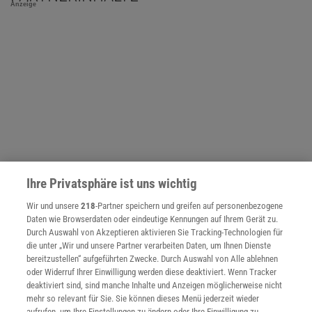
Anzeige
Ihre Privatsphäre ist uns wichtig
Wir und unsere
218
-Partner speichern und greifen auf personenbezogene
Daten wie Browserdaten oder eindeutige Kennungen auf Ihrem Gerät zu.
Durch Auswahl von Akzeptieren aktivieren Sie Tracking-Technologien für
NACH OBEN
die unter „Wir und unsere Partner verarbeiten Daten, um Ihnen Dienste
bereitzustellen“ aufgeführten Zwecke. Durch Auswahl von Alle ablehnen
oder Widerruf Ihrer Einwilligung werden diese deaktiviert. Wenn Tracker
Für Sie im Spektrum-Shop und am Kiosk:
deaktiviert sind, sind manche Inhalte und Anzeigen möglicherweise nicht
mehr so relevant für Sie. Sie können dieses Menü jederzeit wieder
aufrufen, um Ihre Einstellungen zu ändern oder Ihre Einwilligung zu