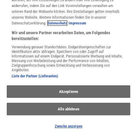
widerrufen, indem Sie auf den Link Voreinstellungen verwalten am
unteren Rand der Webseite klicken. Ihre Einstellungen gelten innerhalb
unseres Website. Weitere Informationen finden Sie in unserer
Datenschutzerklärung.
Datenschutz
Impressum
Wir und unsere Partner verarbeiten Daten, um Folgendes
bereitzustellen:
WEITERE NEUERSCHEINUNGEN
SPEKTRUM SHOP
Verwendung genauer Standortdaten. Endgeräteeigenschaften zur
Identifikation aktiv abfragen. Speichern von oder Zugriff auf
Informationen auf einem Endgerät. Personalisierte Werbung und Inhalte,
Messung von Werbeleistung und der Performance von Inhalten,
Spektrum
.de-Newsletter abonnieren
Zielgruppenforschung sowie Entwicklung und Verbesserung von
Angeboten.
Liste der Partner (Lieferanten)
JETZT ANMELDEN!
Sie können unsere Newsletter jederzeit wieder abbestellen. Infos zu unserem Umgang
Akzeptieren
mit Ihren personenbezogenen Daten finden Sie in unserer
Datenschutzerklärung
.
Alle ablehnen
SERVICES
Newsletter
Zwecke anzeigen
Kontakt