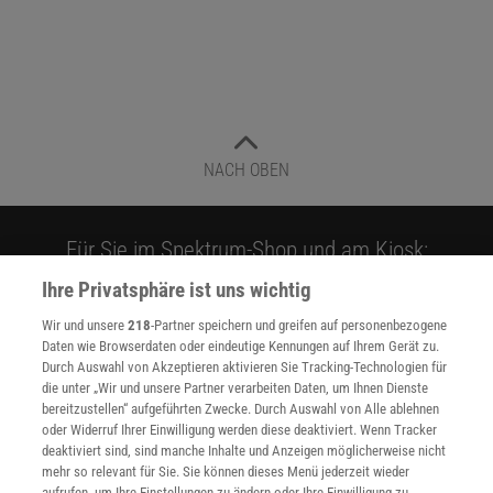
NACH OBEN
Für Sie im Spektrum-Shop und am Kiosk:
Ihre Privatsphäre ist uns wichtig
Wir und unsere
218
-Partner speichern und greifen auf personenbezogene
Daten wie Browserdaten oder eindeutige Kennungen auf Ihrem Gerät zu.
Durch Auswahl von Akzeptieren aktivieren Sie Tracking-Technologien für
die unter „Wir und unsere Partner verarbeiten Daten, um Ihnen Dienste
bereitzustellen“ aufgeführten Zwecke. Durch Auswahl von Alle ablehnen
oder Widerruf Ihrer Einwilligung werden diese deaktiviert. Wenn Tracker
WEITERE NEUERSCHEINUNGEN
SPEKTRUM SHOP
deaktiviert sind, sind manche Inhalte und Anzeigen möglicherweise nicht
mehr so relevant für Sie. Sie können dieses Menü jederzeit wieder
aufrufen, um Ihre Einstellungen zu ändern oder Ihre Einwilligung zu