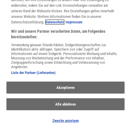
widerrufen, indem Sie auf den Link Voreinstellungen verwalten am
Spektrum
.de-Newsletter abonnieren
unteren Rand der Webseite klicken. Ihre Einstellungen gelten innerhalb
unseres Website. Weitere Informationen finden Sie in unserer
JETZT ANMELDEN!
Datenschutzerklärung.
Datenschutz
Impressum
Wir und unsere Partner verarbeiten Daten, um Folgendes
Sie können unsere Newsletter jederzeit wieder abbestellen. Infos zu unserem Umgang
mit Ihren personenbezogenen Daten finden Sie in unserer
Datenschutzerklärung
.
bereitzustellen:
Verwendung genauer Standortdaten. Endgeräteeigenschaften zur
Identifikation aktiv abfragen. Speichern von oder Zugriff auf
Informationen auf einem Endgerät. Personalisierte Werbung und Inhalte,
Messung von Werbeleistung und der Performance von Inhalten,
SERVICES
Zielgruppenforschung sowie Entwicklung und Verbesserung von
Newsletter
Angeboten.
Kontakt
Liste der Partner (Lieferanten)
Spektrum Shop
Im Handel kaufen
Akzeptieren
Presse
Verträge kündigen
Alle ablehnen
Widerruf
INFO
Mediadaten
Zwecke anzeigen
Datenschutz