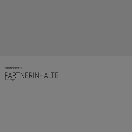
SPONSORED
PARTNERINHALTE
Anzeige