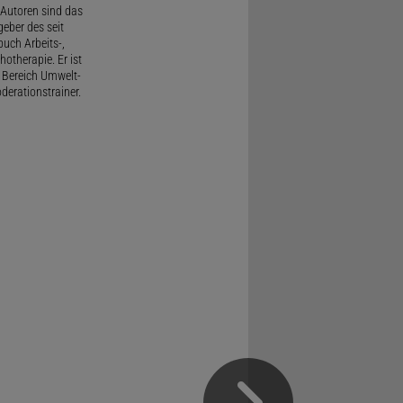
Autoren sind das
geber des seit
uch Arbeits-,
therapie. Er ist
 Bereich Umwelt-
derationstrainer.