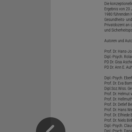
Die konzeptionel
Ergebnis von 20 J
1980 führenden H
Gesundheits- und
Privatdozent an 
und Sicherheitsps
Autoren und Aut
Prof. Dr. Hans-J
Dipl.-Psych. Rol
PD Dr. Gisa Asch
PD Dr. Ann E. Auh
Dipl.-Psych. Eber
Prof. Dr. Eva B
Dipl.Soz.Wiss. G
Prof. Dr. Helmut
Prof. Dr. Hellmut
Prof. Dr. Detlef 
Prof. Dr. Hans W
Prof. Dr. Elfrie
Prof. Dr. Niels B
Dipl.-Psych. Clau
Dipl.-Psych. Dani