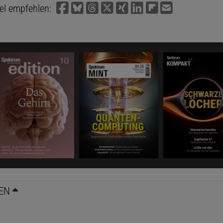
kel empfehlen:
EN