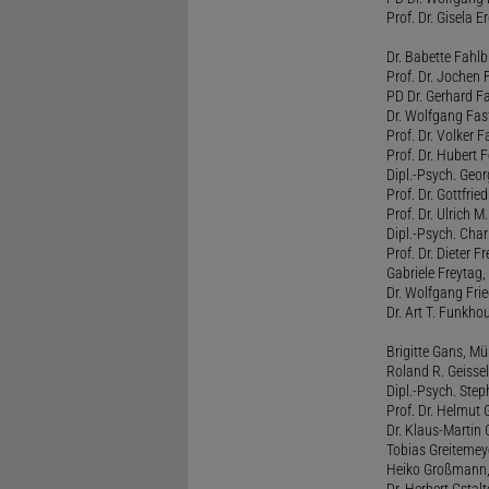
Prof. Dr. Gisela 
Dr. Babette Fahlb
Prof. Dr. Jochen 
PD Dr. Gerhard F
Dr. Wolfgang Fa
Prof. Dr. Volker 
Prof. Dr. Hubert F
Dipl.-Psych. Georg
Prof. Dr. Gottfrie
Prof. Dr. Ulrich 
Dipl.-Psych. Chari
Prof. Dr. Dieter 
Gabriele Freytag, 
Dr. Wolfgang Fri
Dr. Art T. Funkho
Brigitte Gans, M
Roland R. Geissel
Dipl.-Psych. Ste
Prof. Dr. Helmut 
Dr. Klaus-Martin
Tobias Greitemey
Heiko Großmann,
Dr. Herbert Gstal