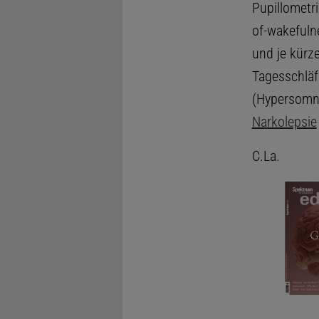
Pupillometr
of-wakefuln
und je kürz
Tagesschläfr
(Hypersomni
Narkolepsie
C.La.