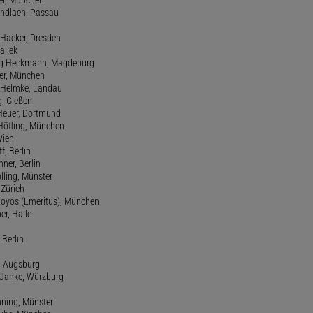
Gundlach, Passau
d Hacker, Dresden
allek
ang Heckmann, Magdeburg
ller, München
s Helmke, Landau
g, Gießen
 Heuer, Dortmund
d Höfling, München
Wien
f, Berlin
ner, Berlin
olling, Münster
 Zürich
 Hoyos (Emeritus), München
er, Halle
 Berlin
e, Augsburg
m Janke, Würzburg
nning, Münster