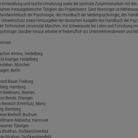
le Entwicklung und rasche Umsetzung sowie die optimale Zusammenarbeit mit den 
ahren herausgeberischer Tätigkeit des Projektleiters. Gerd Wenninger ist Mitheraus
andwörterbuch der Psychologie, des Handbuch der Medienpsychologie, des Handb
 Umweltschutz sowie Herausgeber der deutschen Ausgabe des Handbuch der Psycho
der Technischen Universität München, mit Schwerpunkt bei Lehre und Forschung im
ychologie. Darüber hinaus arbeitet er freiberuflich als Unternehmensberater und Mo
orinnen
oachim Ahrens, Heidelberg
and Asanger, Heidelberg
ersleben, München
agen, Berlin
hard Bauer, Freiburg
amberg, Hamburg
ert Beelmann, Bremen
 von Benda, Erlangen
h Benesch (Emeritus), Mainz
Berg, Bamberg
erner Bierhoff, Bochum
de Billmann-Mahecha, Hannover
irbaumer, Tübingen
s Blickhan, Großkarolinenfeld
ela Blickhan, Großkarolinenfeld