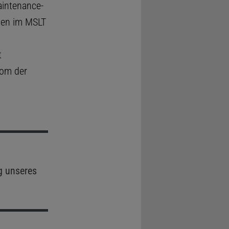
aintenance-
nzen im MSLT
t
tom der
g unseres