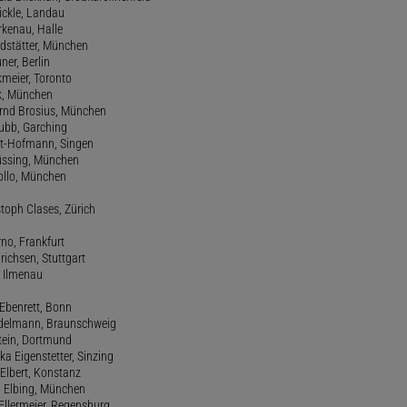
ickle, Landau
orkenau, Halle
ndstätter, München
ner, Berlin
kmeier, Toronto
ck, München
ernd Brosius, München
Bubb, Garching
rt-Hofmann, Singen
Büssing, München
tollo, München
stoph Clases, Zürich
rno, Frankfurt
drichsen, Stuttgart
, Ilmenau
 Ebenrett, Bonn
 Edelmann, Braunschweig
stein, Dortmund
ka Eigenstetter, Sinzing
Elbert, Konstanz
d Elbing, München
Ellermeier, Regensburg