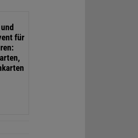
 und
ent für
ren:
arten,
hkarten