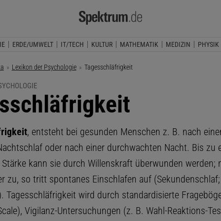
IE
ERDE/UMWELT
IT/TECH
KULTUR
MATHEMATIK
MEDIZIN
PHYSIK
ka
Lexikon der Psychologie
Aktuelle Seite:
Tagesschläfrigkeit
PSYCHOLOGIE
sschläfrigkeit
rigkeit
, entsteht bei gesunden Menschen z. B. nach eine
Nachtschlaf oder nach einer durchwachten Nacht. Bis zu e
Stärke kann sie durch Willenskraft überwunden werden; 
r zu, so tritt spontanes Einschlafen auf (Sekundenschlaf;
). Tagesschläfrigkeit wird durch standardisierte Fragebö
Scale), Vigilanz-Untersuchungen (z. B. Wahl-Reaktions-Tes