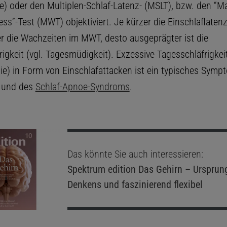
ie) oder den Multiplen-Schlaf-Latenz- (MSLT), bzw. den “M
ess”-Test (MWT) objektiviert. Je kürzer die Einschlaflate
er die Wachzeiten im MWT, desto ausgeprägter ist die
igkeit (vgl. Tagesmüdigkeit). Exzessive Tagesschläfrigkei
e) in Form von Einschlafattacken ist ein typisches Symp
und des
Schlaf-Apnoe-Syndroms
.
Das könnte Sie auch interessieren:
Spektrum edition
Das Gehirn – Ursprun
Denkens und faszinierend flexibel