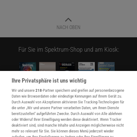
NACH OBEN
Für Sie im Spektrum-Shop und am Kiosk:
Ihre Privatsphäre ist uns wichtig
Wir und unsere
218
-Partner speichern und greifen auf personenbezogene
Daten wie Browserdaten oder eindeutige Kennungen auf Ihrem Gerät zu.
WEITERE NEUERSCHEINUNGEN
SPEKTRUM SHOP
Durch Auswahl von Akzeptieren aktivieren Sie Tracking-Technologien für
die unter „Wir und unsere Partner verarbeiten Daten, um Ihnen Dienste
bereitzustellen“ aufgeführten Zwecke. Durch Auswahl von Alle ablehnen
oder Widerruf Ihrer Einwilligung werden diese deaktiviert. Wenn Tracker
Spektrum
.de-Newsletter abonnieren
deaktiviert sind, sind manche Inhalte und Anzeigen möglicherweise nicht
mehr so relevant für Sie. Sie können dieses Menü jederzeit wieder
aufrufen, um Ihre Einstellungen zu ändern oder Ihre Einwilligung zu