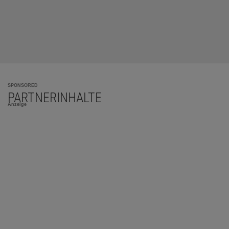
SPONSORED
PARTNERINHALTE
Anzeige