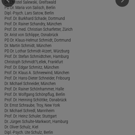
Dr. Christel Salewski, Greifswald
PD Dr. Maria von Salisch, Berlin
Dipl.-Psych. Lars Satow, Berlin
Prof. Dr. Burkhard Schade, Dortmund
Prof. Dr. Rainer Schandry, München
Prof. Dr. med. Christian Scharfetter, Zürich
Dr. Arist von Schlippe, Osnabrück
PD Dr. Klaus-Helmut Schmidt, Dortmund
Dr. Martin Schmidt, München
PD Dr. Lothar Schmidt-Atzert, Würzburg
Prof. Dr. Stefan Schmidtchen, Hamburg
Christoph Schmidt?Lellek, Frankfurt
Prof. Dr. Edgar Schmitz, München
Prof. Dr. Klaus A. Schneewind, München
Prof. Dr. Hans-Dieter Schneider, Fribourg
Dr. Michael Schneider, München
Prof. Dr. Rainer Schönhammer, Halle
Prof. Dr. Wolfgang Schönpflug, Berlin
Prof. Dr. Henning Schöttke, Osnabrück
Dr. Ernst Schraube, Troy, New York
Dr. Michael Schredl, Mannheim
Prof. Dr. Heinz Schuler, Stuttgart
Dr. Jürgen Schulte-Markwort, Hamburg
Dr. Oliver Schulz, Kiel
Dipl.-Psych. Ute Schulz, Berlin