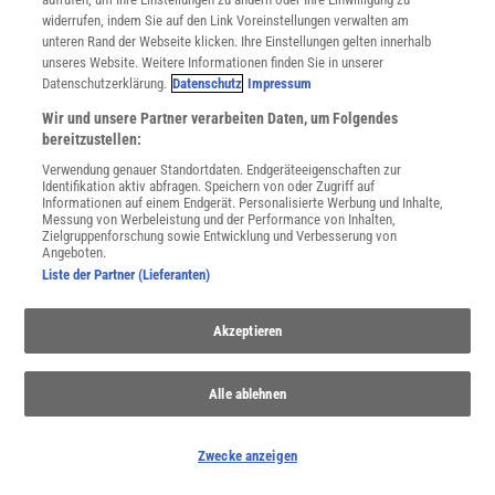
JETZT ANMELDEN!
widerrufen, indem Sie auf den Link Voreinstellungen verwalten am
unteren Rand der Webseite klicken. Ihre Einstellungen gelten innerhalb
Sie können unsere Newsletter jederzeit wieder abbestellen. Infos zu unserem Umgang
unseres Website. Weitere Informationen finden Sie in unserer
mit Ihren personenbezogenen Daten finden Sie in unserer
Datenschutzerklärung
.
Datenschutzerklärung.
Datenschutz
Impressum
Wir und unsere Partner verarbeiten Daten, um Folgendes
bereitzustellen:
SERVICES
Verwendung genauer Standortdaten. Endgeräteeigenschaften zur
Newsletter
Identifikation aktiv abfragen. Speichern von oder Zugriff auf
Kontakt
Informationen auf einem Endgerät. Personalisierte Werbung und Inhalte,
Messung von Werbeleistung und der Performance von Inhalten,
Spektrum Shop
Zielgruppenforschung sowie Entwicklung und Verbesserung von
Im Handel kaufen
Angeboten.
Presse
Liste der Partner (Lieferanten)
Verträge kündigen
Akzeptieren
INFO
Mediadaten
Datenschutz
Alle ablehnen
Nutzungsbedingungen
Cookie-Einstellungen
Zwecke anzeigen
Utiq verwalten
Nutzungsbasierte Onlinewerbung