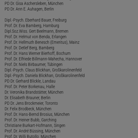
PD Dr. Gisa Aschersleben, München
PD Dr. Ann E. Auhagen, Berlin
Dipl.-Psych. Eberhard Bauer, Freiburg
Prof. Dr. Eva Bamberg, Hamburg
Dipl.Soz.Wiss. Gert Beelmann, Bremen
Prof. Dr. Helmut von Benda, Erlangen
Prof. Dr. Hellmuth Benesch (Emeritus), Mainz
Prof. Dr. Detlef Berg, Bamberg
Prof. Dr. Hans Werner Bierhoff, Bochum
Prof. Dr. Elfriede Billmann-Mahecha, Hannover
Prof. Dr. Niels Birbaumer, Tübingen
Dipl.-Psych. Claus Blickhan, Großkarolinenfeld
Dipl.-Psych. Daniela Blickhan, Großkarolinenfeld
PD Dr. Gerhard Blickle, Landau
Prof. Dr. Peter Borkenau, Halle
Dr. Veronika Brandstätter, München
Dr. Elisabeth Brauner, Berlin
PD Dr. Jens Brockmeier, Toronto
Dr. Felix Brodbeck, München
Prof. Dr. Hans-Bernd Brosius, München
Prof. Dr. Heiner Bubb, Garching
Christiane Burkart-Hofmann, Singen
Prof. Dr. André Büssing, München
Prof. Dr. Willi Butollo, München